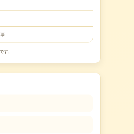
工事
度です。