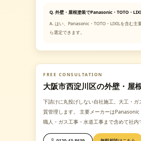
Q.
外壁・屋根塗装でPanasonic・TOTO・LI
A.
はい、Panasonic・TOTO・LIX
ら選定できます。
FREE CONSULTATION
大阪市西淀川区
の
外壁・屋
下請けに丸投げしない自社施工。大工・ガ
質管理します。
主要メーカーは
Panasoni
職人・ガス工事・水道工事
まで含めて社内
0120-43-8639
無料相談はこちら