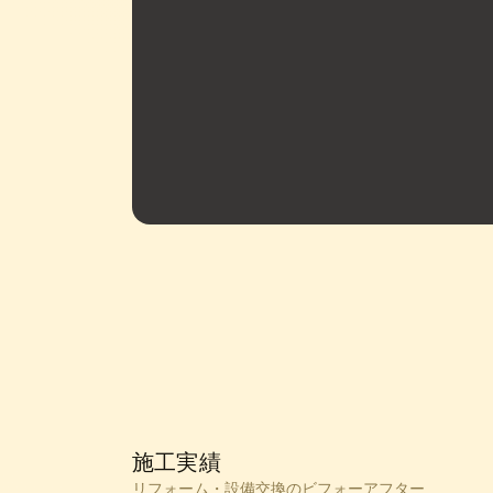
家を買う方限定キャンペーン
「このホーム
20
仲介手数料2
%
OFF
※家を購入される
施工実績
リフォーム・設備交換のビフォーアフター