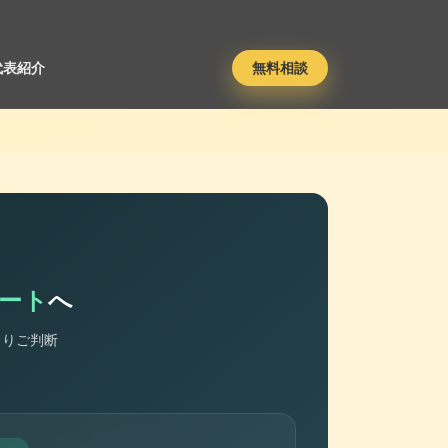
代表紹介
無料相談
マート
へ
くりご判断