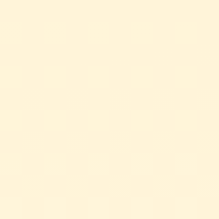
↓
適正価格
い・高品質の三拍子
10年