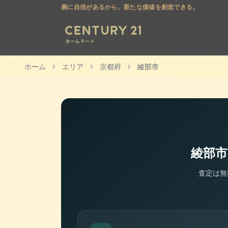
腕に自信があるから、新たな価値を創造できる。
ホーム
エリア
京都府
綾部市
綾部市
査定は無