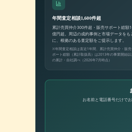
年間査定相談1,600件超
累計売買仲介300件超・販売サポート総額1
億円超。周辺の成約事例と市場データをも
に、根拠のある査定額をご提示します。
※年間査定相談は直近1年間、累計売買仲介・販売
ポート総額（累計取扱高）は2013年の事業開始以
の累計・自社調べ（2026年7月時点）
お名前と電話番号だけでお