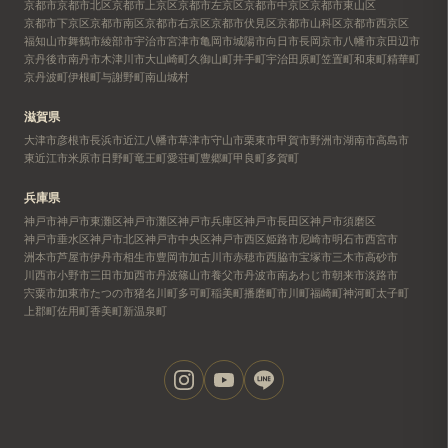
京都市
京都市北区
京都市上京区
京都市左京区
京都市中京区
京都市東山区
京都市下京区
京都市南区
京都市右京区
京都市伏見区
京都市山科区
京都市西京区
福知山市
舞鶴市
綾部市
宇治市
宮津市
亀岡市
城陽市
向日市
長岡京市
八幡市
京田辺市
京丹後市
南丹市
木津川市
大山崎町
久御山町
井手町
宇治田原町
笠置町
和束町
精華町
京丹波町
伊根町
与謝野町
南山城村
滋賀県
大津市
彦根市
長浜市
近江八幡市
草津市
守山市
栗東市
甲賀市
野洲市
湖南市
高島市
東近江市
米原市
日野町
竜王町
愛荘町
豊郷町
甲良町
多賀町
兵庫県
神戸市
神戸市東灘区
神戸市灘区
神戸市兵庫区
神戸市長田区
神戸市須磨区
神戸市垂水区
神戸市北区
神戸市中央区
神戸市西区
姫路市
尼崎市
明石市
西宮市
洲本市
芦屋市
伊丹市
相生市
豊岡市
加古川市
赤穂市
西脇市
宝塚市
三木市
高砂市
川西市
小野市
三田市
加西市
丹波篠山市
養父市
丹波市
南あわじ市
朝来市
淡路市
宍粟市
加東市
たつの市
猪名川町
多可町
稲美町
播磨町
市川町
福崎町
神河町
太子町
上郡町
佐用町
香美町
新温泉町