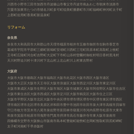
川西市
小野市
三田市
加西市
丹波篠山市
養父市
丹波市
南あわじ市
朝来市
淡路市
宍粟市
加東市
たつの市
猪名川町
多可町
稲美町
播磨町
市川町
福崎町
神河町
太子町
上郡町
佐用町
香美町
新温泉町
リフォーム
奈良県
奈良市
大和高田市
大和郡山市
天理市
橿原市
桜井市
五條市
御所市
生駒市
香芝市
葛城市
宇陀市
平群町
三郷町
斑鳩町
安堵町
川西町
三宅町
田原本町
高取町
上牧町
王寺町
広陵町
河合町
吉野町
大淀町
下市町
山添村
曽爾村
御杖村
明日香村
黒滝村
天川村
野迫川村
十津川村
下北山村
上北山村
川上村
東吉野村
大阪府
大阪市
大阪市都島区
大阪市福島区
大阪市此花区
大阪市西区
大阪市港区
大阪市大正区
大阪市天王寺区
大阪市浪速区
大阪市西淀川区
大阪市東淀川区
大阪市東成区
大阪市生野区
大阪市旭区
大阪市城東区
大阪市阿倍野区
大阪市住吉区
大阪市東住吉区
大阪市西成区
大阪市淀川区
大阪市鶴見区
大阪市住之江区
大阪市平野区
大阪市北区
大阪市中央区
堺市
堺市堺区
堺市中区
堺市東区
堺市西区
堺市南区
堺市北区
堺市美原区
岸和田市
豊中市
池田市
吹田市
泉大津市
高槻市
貝塚市
守口市
枚方市
茨木市
八尾市
泉佐野市
富田林市
寝屋川市
河内長野市
松原市
大東市
和泉市
箕面市
柏原市
羽曳野市
門真市
摂津市
高石市
藤井寺市
東大阪市
泉南市
四條畷市
交野市
大阪狭山市
阪南市
島本町
豊能町
能勢町
忠岡町
熊取町
田尻町
岬町
太子町
河南町
千早赤阪村