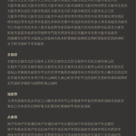
大阪市東成区
大阪市生野区
大阪市旭区
大阪市城東区
大阪市阿倍野区
大阪市住吉区
大阪市東住吉区
大阪市西成区
大阪市淀川区
大阪市鶴見区
大阪市住之江区
大阪市平野区
大阪市北区
大阪市中央区
堺市
堺市堺区
堺市中区
堺市東区
堺市西区
堺市南区
堺市北区
堺市美原区
岸和田市
豊中市
池田市
吹田市
泉大津市
高槻市
貝塚市
守口市
枚方市
茨木市
八尾市
泉佐野市
富田林市
寝屋川市
河内長野市
松原市
大東市
和泉市
箕面市
柏原市
羽曳野市
門真市
摂津市
高石市
藤井寺市
東大阪市
泉南市
四條畷市
交野市
大阪狭山市
阪南市
島本町
豊能町
能勢町
忠岡町
熊取町
田尻町
岬町
太子町
河南町
千早赤阪村
京都府
京都市
京都市北区
京都市上京区
京都市左京区
京都市中京区
京都市東山区
京都市下京区
京都市南区
京都市右京区
京都市伏見区
京都市山科区
京都市西京区
福知山市
舞鶴市
綾部市
宇治市
宮津市
亀岡市
城陽市
向日市
長岡京市
八幡市
京田辺市
京丹後市
南丹市
木津川市
大山崎町
久御山町
井手町
宇治田原町
笠置町
和束町
精華町
京丹波町
伊根町
与謝野町
南山城村
滋賀県
大津市
彦根市
長浜市
近江八幡市
草津市
守山市
栗東市
甲賀市
野洲市
湖南市
高島市
東近江市
米原市
日野町
竜王町
愛荘町
豊郷町
甲良町
多賀町
兵庫県
神戸市
神戸市東灘区
神戸市灘区
神戸市兵庫区
神戸市長田区
神戸市須磨区
神戸市垂水区
神戸市北区
神戸市中央区
神戸市西区
姫路市
尼崎市
明石市
西宮市
洲本市
芦屋市
伊丹市
相生市
豊岡市
加古川市
赤穂市
西脇市
宝塚市
三木市
高砂市