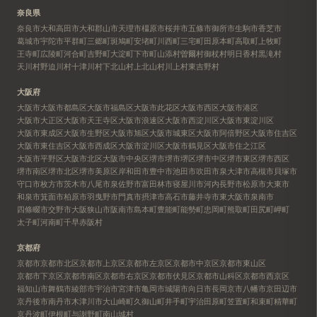
奈良県
奈良市
大和高田市
大和郡山市
天理市
橿原市
桜井市
五條市
御所市
生駒市
香芝市
葛城市
宇陀市
平群町
三郷町
斑鳩町
安堵町
川西町
三宅町
田原本町
高取町
上牧町
王寺町
広陵町
河合町
吉野町
大淀町
下市町
山添村
曽爾村
御杖村
明日香村
黒滝村
天川村
野迫川村
十津川村
下北山村
上北山村
川上村
東吉野村
大阪府
大阪市
大阪市都島区
大阪市福島区
大阪市此花区
大阪市西区
大阪市港区
大阪市大正区
大阪市天王寺区
大阪市浪速区
大阪市西淀川区
大阪市東淀川区
大阪市東成区
大阪市生野区
大阪市旭区
大阪市城東区
大阪市阿倍野区
大阪市住吉区
大阪市東住吉区
大阪市西成区
大阪市淀川区
大阪市鶴見区
大阪市住之江区
大阪市平野区
大阪市北区
大阪市中央区
堺市
堺市堺区
堺市中区
堺市東区
堺市西区
堺市南区
堺市北区
堺市美原区
岸和田市
豊中市
池田市
吹田市
泉大津市
高槻市
貝塚市
守口市
枚方市
茨木市
八尾市
泉佐野市
富田林市
寝屋川市
河内長野市
松原市
大東市
和泉市
箕面市
柏原市
羽曳野市
門真市
摂津市
高石市
藤井寺市
東大阪市
泉南市
四條畷市
交野市
大阪狭山市
阪南市
島本町
豊能町
能勢町
忠岡町
熊取町
田尻町
岬町
太子町
河南町
千早赤阪村
京都府
京都市
京都市北区
京都市上京区
京都市左京区
京都市中京区
京都市東山区
京都市下京区
京都市南区
京都市右京区
京都市伏見区
京都市山科区
京都市西京区
福知山市
舞鶴市
綾部市
宇治市
宮津市
亀岡市
城陽市
向日市
長岡京市
八幡市
京田辺市
京丹後市
南丹市
木津川市
大山崎町
久御山町
井手町
宇治田原町
笠置町
和束町
精華町
京丹波町
伊根町
与謝野町
南山城村