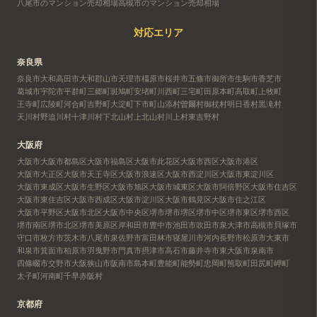
八尾市のマンション売却相場
高槻市のマンション売却相場
対応エリア
奈良県
奈良市
大和高田市
大和郡山市
天理市
橿原市
桜井市
五條市
御所市
生駒市
香芝市
葛城市
宇陀市
平群町
三郷町
斑鳩町
安堵町
川西町
三宅町
田原本町
高取町
上牧町
王寺町
広陵町
河合町
吉野町
大淀町
下市町
山添村
曽爾村
御杖村
明日香村
黒滝村
天川村
野迫川村
十津川村
下北山村
上北山村
川上村
東吉野村
大阪府
大阪市
大阪市都島区
大阪市福島区
大阪市此花区
大阪市西区
大阪市港区
大阪市大正区
大阪市天王寺区
大阪市浪速区
大阪市西淀川区
大阪市東淀川区
大阪市東成区
大阪市生野区
大阪市旭区
大阪市城東区
大阪市阿倍野区
大阪市住吉区
大阪市東住吉区
大阪市西成区
大阪市淀川区
大阪市鶴見区
大阪市住之江区
大阪市平野区
大阪市北区
大阪市中央区
堺市
堺市堺区
堺市中区
堺市東区
堺市西区
堺市南区
堺市北区
堺市美原区
岸和田市
豊中市
池田市
吹田市
泉大津市
高槻市
貝塚市
守口市
枚方市
茨木市
八尾市
泉佐野市
富田林市
寝屋川市
河内長野市
松原市
大東市
和泉市
箕面市
柏原市
羽曳野市
門真市
摂津市
高石市
藤井寺市
東大阪市
泉南市
四條畷市
交野市
大阪狭山市
阪南市
島本町
豊能町
能勢町
忠岡町
熊取町
田尻町
岬町
太子町
河南町
千早赤阪村
京都府