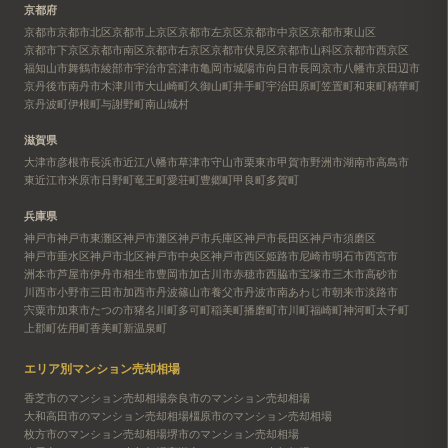
京都府
京都市
京都市北区
京都市上京区
京都市左京区
京都市中京区
京都市東山区
京都市下京区
京都市南区
京都市右京区
京都市伏見区
京都市山科区
京都市西京区
福知山市
舞鶴市
綾部市
宇治市
宮津市
亀岡市
城陽市
向日市
長岡京市
八幡市
京田辺市
京丹後市
南丹市
木津川市
大山崎町
久御山町
井手町
宇治田原町
笠置町
和束町
精華町
京丹波町
伊根町
与謝野町
南山城村
滋賀県
大津市
彦根市
長浜市
近江八幡市
草津市
守山市
栗東市
甲賀市
野洲市
湖南市
高島市
東近江市
米原市
日野町
竜王町
愛荘町
豊郷町
甲良町
多賀町
兵庫県
神戸市
神戸市東灘区
神戸市灘区
神戸市兵庫区
神戸市長田区
神戸市須磨区
神戸市垂水区
神戸市北区
神戸市中央区
神戸市西区
姫路市
尼崎市
明石市
西宮市
洲本市
芦屋市
伊丹市
相生市
豊岡市
加古川市
赤穂市
西脇市
宝塚市
三木市
高砂市
川西市
小野市
三田市
加西市
丹波篠山市
養父市
丹波市
南あわじ市
朝来市
淡路市
宍粟市
加東市
たつの市
猪名川町
多可町
稲美町
播磨町
市川町
福崎町
神河町
太子町
上郡町
佐用町
香美町
新温泉町
エリア別マンション売却相場
香芝市のマンション売却相場
奈良市のマンション売却相場
大和高田市のマンション売却相場
橿原市のマンション売却相場
枚方市のマンション売却相場
堺市のマンション売却相場