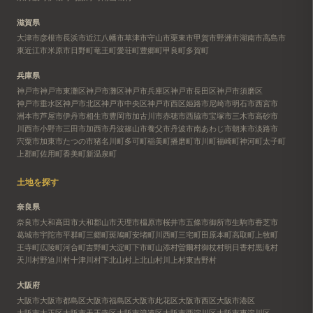
滋賀県
大津市
彦根市
長浜市
近江八幡市
草津市
守山市
栗東市
甲賀市
野洲市
湖南市
高島市
東近江市
米原市
日野町
竜王町
愛荘町
豊郷町
甲良町
多賀町
兵庫県
神戸市
神戸市東灘区
神戸市灘区
神戸市兵庫区
神戸市長田区
神戸市須磨区
神戸市垂水区
神戸市北区
神戸市中央区
神戸市西区
姫路市
尼崎市
明石市
西宮市
洲本市
芦屋市
伊丹市
相生市
豊岡市
加古川市
赤穂市
西脇市
宝塚市
三木市
高砂市
川西市
小野市
三田市
加西市
丹波篠山市
養父市
丹波市
南あわじ市
朝来市
淡路市
宍粟市
加東市
たつの市
猪名川町
多可町
稲美町
播磨町
市川町
福崎町
神河町
太子町
上郡町
佐用町
香美町
新温泉町
土地を探す
奈良県
奈良市
大和高田市
大和郡山市
天理市
橿原市
桜井市
五條市
御所市
生駒市
香芝市
葛城市
宇陀市
平群町
三郷町
斑鳩町
安堵町
川西町
三宅町
田原本町
高取町
上牧町
王寺町
広陵町
河合町
吉野町
大淀町
下市町
山添村
曽爾村
御杖村
明日香村
黒滝村
天川村
野迫川村
十津川村
下北山村
上北山村
川上村
東吉野村
大阪府
大阪市
大阪市都島区
大阪市福島区
大阪市此花区
大阪市西区
大阪市港区
大阪市大正区
大阪市天王寺区
大阪市浪速区
大阪市西淀川区
大阪市東淀川区