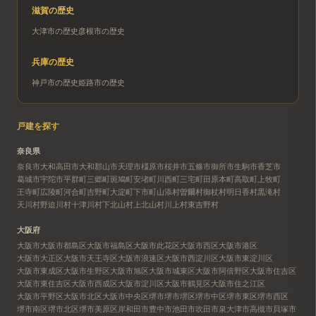
滋賀
の歴史
大津市
の歴史
彦根市
の歴史
兵庫
の歴史
神戸市
の歴史
姫路市
の歴史
戸建を探す
奈良県
奈良市
大和高田市
大和郡山市
天理市
橿原市
桜井市
五條市
御所市
生駒市
香芝市
葛城市
宇陀市
平群町
三郷町
斑鳩町
安堵町
川西町
三宅町
田原本町
高取町
上牧町
王寺町
広陵町
河合町
吉野町
大淀町
下市町
山添村
曽爾村
御杖村
明日香村
黒滝村
天川村
野迫川村
十津川村
下北山村
上北山村
川上村
東吉野村
大阪府
大阪市
大阪市都島区
大阪市福島区
大阪市此花区
大阪市西区
大阪市港区
大阪市大正区
大阪市天王寺区
大阪市浪速区
大阪市西淀川区
大阪市東淀川区
大阪市東成区
大阪市生野区
大阪市旭区
大阪市城東区
大阪市阿倍野区
大阪市住吉区
大阪市東住吉区
大阪市西成区
大阪市淀川区
大阪市鶴見区
大阪市住之江区
大阪市平野区
大阪市北区
大阪市中央区
堺市
堺市堺区
堺市中区
堺市東区
堺市西区
堺市南区
堺市北区
堺市美原区
岸和田市
豊中市
池田市
吹田市
泉大津市
高槻市
貝塚市