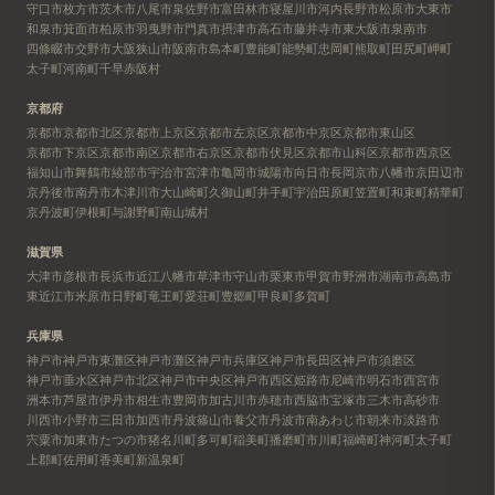
守口市
枚方市
茨木市
八尾市
泉佐野市
富田林市
寝屋川市
河内長野市
松原市
大東市
和泉市
箕面市
柏原市
羽曳野市
門真市
摂津市
高石市
藤井寺市
東大阪市
泉南市
四條畷市
交野市
大阪狭山市
阪南市
島本町
豊能町
能勢町
忠岡町
熊取町
田尻町
岬町
太子町
河南町
千早赤阪村
京都府
京都市
京都市北区
京都市上京区
京都市左京区
京都市中京区
京都市東山区
京都市下京区
京都市南区
京都市右京区
京都市伏見区
京都市山科区
京都市西京区
福知山市
舞鶴市
綾部市
宇治市
宮津市
亀岡市
城陽市
向日市
長岡京市
八幡市
京田辺市
京丹後市
南丹市
木津川市
大山崎町
久御山町
井手町
宇治田原町
笠置町
和束町
精華町
京丹波町
伊根町
与謝野町
南山城村
滋賀県
大津市
彦根市
長浜市
近江八幡市
草津市
守山市
栗東市
甲賀市
野洲市
湖南市
高島市
東近江市
米原市
日野町
竜王町
愛荘町
豊郷町
甲良町
多賀町
兵庫県
神戸市
神戸市東灘区
神戸市灘区
神戸市兵庫区
神戸市長田区
神戸市須磨区
神戸市垂水区
神戸市北区
神戸市中央区
神戸市西区
姫路市
尼崎市
明石市
西宮市
洲本市
芦屋市
伊丹市
相生市
豊岡市
加古川市
赤穂市
西脇市
宝塚市
三木市
高砂市
川西市
小野市
三田市
加西市
丹波篠山市
養父市
丹波市
南あわじ市
朝来市
淡路市
宍粟市
加東市
たつの市
猪名川町
多可町
稲美町
播磨町
市川町
福崎町
神河町
太子町
上郡町
佐用町
香美町
新温泉町