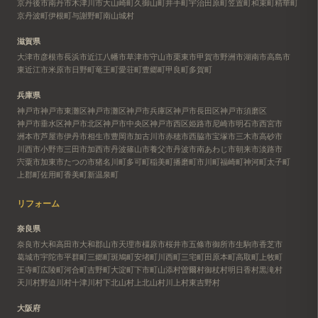
京丹後市
南丹市
木津川市
大山崎町
久御山町
井手町
宇治田原町
笠置町
和束町
精華町
京丹波町
伊根町
与謝野町
南山城村
滋賀県
大津市
彦根市
長浜市
近江八幡市
草津市
守山市
栗東市
甲賀市
野洲市
湖南市
高島市
東近江市
米原市
日野町
竜王町
愛荘町
豊郷町
甲良町
多賀町
兵庫県
神戸市
神戸市東灘区
神戸市灘区
神戸市兵庫区
神戸市長田区
神戸市須磨区
神戸市垂水区
神戸市北区
神戸市中央区
神戸市西区
姫路市
尼崎市
明石市
西宮市
洲本市
芦屋市
伊丹市
相生市
豊岡市
加古川市
赤穂市
西脇市
宝塚市
三木市
高砂市
川西市
小野市
三田市
加西市
丹波篠山市
養父市
丹波市
南あわじ市
朝来市
淡路市
宍粟市
加東市
たつの市
猪名川町
多可町
稲美町
播磨町
市川町
福崎町
神河町
太子町
上郡町
佐用町
香美町
新温泉町
リフォーム
奈良県
奈良市
大和高田市
大和郡山市
天理市
橿原市
桜井市
五條市
御所市
生駒市
香芝市
葛城市
宇陀市
平群町
三郷町
斑鳩町
安堵町
川西町
三宅町
田原本町
高取町
上牧町
王寺町
広陵町
河合町
吉野町
大淀町
下市町
山添村
曽爾村
御杖村
明日香村
黒滝村
天川村
野迫川村
十津川村
下北山村
上北山村
川上村
東吉野村
大阪府