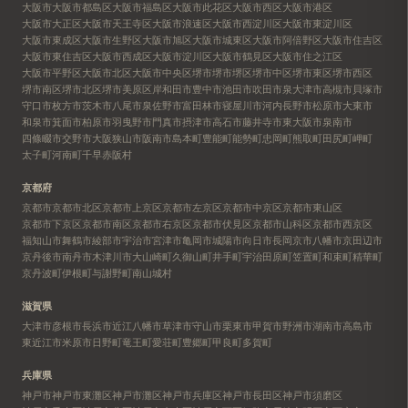
大阪市
大阪市都島区
大阪市福島区
大阪市此花区
大阪市西区
大阪市港区
大阪市大正区
大阪市天王寺区
大阪市浪速区
大阪市西淀川区
大阪市東淀川区
大阪市東成区
大阪市生野区
大阪市旭区
大阪市城東区
大阪市阿倍野区
大阪市住吉区
大阪市東住吉区
大阪市西成区
大阪市淀川区
大阪市鶴見区
大阪市住之江区
大阪市平野区
大阪市北区
大阪市中央区
堺市
堺市堺区
堺市中区
堺市東区
堺市西区
堺市南区
堺市北区
堺市美原区
岸和田市
豊中市
池田市
吹田市
泉大津市
高槻市
貝塚市
守口市
枚方市
茨木市
八尾市
泉佐野市
富田林市
寝屋川市
河内長野市
松原市
大東市
和泉市
箕面市
柏原市
羽曳野市
門真市
摂津市
高石市
藤井寺市
東大阪市
泉南市
四條畷市
交野市
大阪狭山市
阪南市
島本町
豊能町
能勢町
忠岡町
熊取町
田尻町
岬町
太子町
河南町
千早赤阪村
京都府
京都市
京都市北区
京都市上京区
京都市左京区
京都市中京区
京都市東山区
京都市下京区
京都市南区
京都市右京区
京都市伏見区
京都市山科区
京都市西京区
福知山市
舞鶴市
綾部市
宇治市
宮津市
亀岡市
城陽市
向日市
長岡京市
八幡市
京田辺市
京丹後市
南丹市
木津川市
大山崎町
久御山町
井手町
宇治田原町
笠置町
和束町
精華町
京丹波町
伊根町
与謝野町
南山城村
滋賀県
大津市
彦根市
長浜市
近江八幡市
草津市
守山市
栗東市
甲賀市
野洲市
湖南市
高島市
東近江市
米原市
日野町
竜王町
愛荘町
豊郷町
甲良町
多賀町
兵庫県
神戸市
神戸市東灘区
神戸市灘区
神戸市兵庫区
神戸市長田区
神戸市須磨区