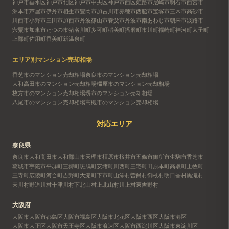
神戸市垂水区
神戸市北区
神戸市中央区
神戸市西区
姫路市
尼崎市
明石市
西宮市
洲本市
芦屋市
伊丹市
相生市
豊岡市
加古川市
赤穂市
西脇市
宝塚市
三木市
高砂市
川西市
小野市
三田市
加西市
丹波篠山市
養父市
丹波市
南あわじ市
朝来市
淡路市
宍粟市
加東市
たつの市
猪名川町
多可町
稲美町
播磨町
市川町
福崎町
神河町
太子町
上郡町
佐用町
香美町
新温泉町
エリア別マンション売却相場
香芝市のマンション売却相場
奈良市のマンション売却相場
大和高田市のマンション売却相場
橿原市のマンション売却相場
枚方市のマンション売却相場
堺市のマンション売却相場
八尾市のマンション売却相場
高槻市のマンション売却相場
対応エリア
奈良県
奈良市
大和高田市
大和郡山市
天理市
橿原市
桜井市
五條市
御所市
生駒市
香芝市
葛城市
宇陀市
平群町
三郷町
斑鳩町
安堵町
川西町
三宅町
田原本町
高取町
上牧町
王寺町
広陵町
河合町
吉野町
大淀町
下市町
山添村
曽爾村
御杖村
明日香村
黒滝村
天川村
野迫川村
十津川村
下北山村
上北山村
川上村
東吉野村
大阪府
大阪市
大阪市都島区
大阪市福島区
大阪市此花区
大阪市西区
大阪市港区
大阪市大正区
大阪市天王寺区
大阪市浪速区
大阪市西淀川区
大阪市東淀川区