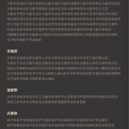
大阪市東成区
大阪市生野区
大阪市旭区
大阪市城東区
大阪市阿倍野区
大阪市住吉区
大阪市東住吉区
大阪市西成区
大阪市淀川区
大阪市鶴見区
大阪市住之江区
大阪市平野区
大阪市北区
大阪市中央区
堺市
堺市堺区
堺市中区
堺市東区
堺市西区
堺市南区
堺市北区
堺市美原区
岸和田市
豊中市
池田市
吹田市
泉大津市
高槻市
貝塚市
守口市
枚方市
茨木市
八尾市
泉佐野市
富田林市
寝屋川市
河内長野市
松原市
大東市
和泉市
箕面市
柏原市
羽曳野市
門真市
摂津市
高石市
藤井寺市
東大阪市
泉南市
四條畷市
交野市
大阪狭山市
阪南市
島本町
豊能町
能勢町
忠岡町
熊取町
田尻町
岬町
太子町
河南町
千早赤阪村
京都府
京都市
京都市北区
京都市上京区
京都市左京区
京都市中京区
京都市東山区
京都市下京区
京都市南区
京都市右京区
京都市伏見区
京都市山科区
京都市西京区
福知山市
舞鶴市
綾部市
宇治市
宮津市
亀岡市
城陽市
向日市
長岡京市
八幡市
京田辺市
京丹後市
南丹市
木津川市
大山崎町
久御山町
井手町
宇治田原町
笠置町
和束町
精華町
京丹波町
伊根町
与謝野町
南山城村
滋賀県
大津市
彦根市
長浜市
近江八幡市
草津市
守山市
栗東市
甲賀市
野洲市
湖南市
高島市
東近江市
米原市
日野町
竜王町
愛荘町
豊郷町
甲良町
多賀町
兵庫県
神戸市
神戸市東灘区
神戸市灘区
神戸市兵庫区
神戸市長田区
神戸市須磨区
神戸市垂水区
神戸市北区
神戸市中央区
神戸市西区
姫路市
尼崎市
明石市
西宮市