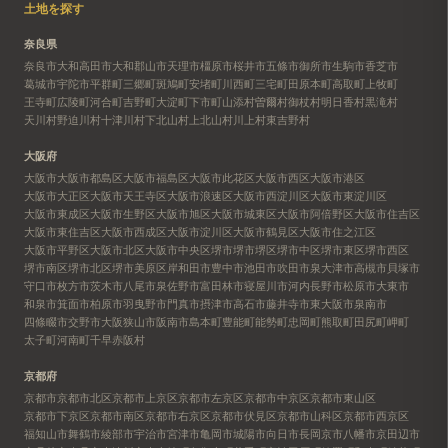
土地を探す
奈良県
奈良市
大和高田市
大和郡山市
天理市
橿原市
桜井市
五條市
御所市
生駒市
香芝市
葛城市
宇陀市
平群町
三郷町
斑鳩町
安堵町
川西町
三宅町
田原本町
高取町
上牧町
王寺町
広陵町
河合町
吉野町
大淀町
下市町
山添村
曽爾村
御杖村
明日香村
黒滝村
天川村
野迫川村
十津川村
下北山村
上北山村
川上村
東吉野村
大阪府
大阪市
大阪市都島区
大阪市福島区
大阪市此花区
大阪市西区
大阪市港区
大阪市大正区
大阪市天王寺区
大阪市浪速区
大阪市西淀川区
大阪市東淀川区
大阪市東成区
大阪市生野区
大阪市旭区
大阪市城東区
大阪市阿倍野区
大阪市住吉区
大阪市東住吉区
大阪市西成区
大阪市淀川区
大阪市鶴見区
大阪市住之江区
大阪市平野区
大阪市北区
大阪市中央区
堺市
堺市堺区
堺市中区
堺市東区
堺市西区
堺市南区
堺市北区
堺市美原区
岸和田市
豊中市
池田市
吹田市
泉大津市
高槻市
貝塚市
守口市
枚方市
茨木市
八尾市
泉佐野市
富田林市
寝屋川市
河内長野市
松原市
大東市
和泉市
箕面市
柏原市
羽曳野市
門真市
摂津市
高石市
藤井寺市
東大阪市
泉南市
四條畷市
交野市
大阪狭山市
阪南市
島本町
豊能町
能勢町
忠岡町
熊取町
田尻町
岬町
太子町
河南町
千早赤阪村
京都府
京都市
京都市北区
京都市上京区
京都市左京区
京都市中京区
京都市東山区
京都市下京区
京都市南区
京都市右京区
京都市伏見区
京都市山科区
京都市西京区
福知山市
舞鶴市
綾部市
宇治市
宮津市
亀岡市
城陽市
向日市
長岡京市
八幡市
京田辺市