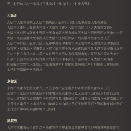
天川村
野迫川村
十津川村
下北山村
上北山村
川上村
東吉野村
大阪府
大阪市
大阪市都島区
大阪市福島区
大阪市此花区
大阪市西区
大阪市港区
大阪市大正区
大阪市天王寺区
大阪市浪速区
大阪市西淀川区
大阪市東淀川区
大阪市東成区
大阪市生野区
大阪市旭区
大阪市城東区
大阪市阿倍野区
大阪市住吉区
大阪市東住吉区
大阪市西成区
大阪市淀川区
大阪市鶴見区
大阪市住之江区
大阪市平野区
大阪市北区
大阪市中央区
堺市
堺市堺区
堺市中区
堺市東区
堺市西区
堺市南区
堺市北区
堺市美原区
岸和田市
豊中市
池田市
吹田市
泉大津市
高槻市
貝塚市
守口市
枚方市
茨木市
八尾市
泉佐野市
富田林市
寝屋川市
河内長野市
松原市
大東市
和泉市
箕面市
柏原市
羽曳野市
門真市
摂津市
高石市
藤井寺市
東大阪市
泉南市
四條畷市
交野市
大阪狭山市
阪南市
島本町
豊能町
能勢町
忠岡町
熊取町
田尻町
岬町
太子町
河南町
千早赤阪村
京都府
京都市
京都市北区
京都市上京区
京都市左京区
京都市中京区
京都市東山区
京都市下京区
京都市南区
京都市右京区
京都市伏見区
京都市山科区
京都市西京区
福知山市
舞鶴市
綾部市
宇治市
宮津市
亀岡市
城陽市
向日市
長岡京市
八幡市
京田辺市
京丹後市
南丹市
木津川市
大山崎町
久御山町
井手町
宇治田原町
笠置町
和束町
精華町
京丹波町
伊根町
与謝野町
南山城村
滋賀県
大津市
彦根市
長浜市
近江八幡市
草津市
守山市
栗東市
甲賀市
野洲市
湖南市
高島市