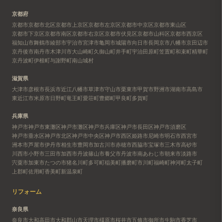
京都府
京都市
京都市北区
京都市上京区
京都市左京区
京都市中京区
京都市東山区
京都市下京区
京都市南区
京都市右京区
京都市伏見区
京都市山科区
京都市西京区
福知山市
舞鶴市
綾部市
宇治市
宮津市
亀岡市
城陽市
向日市
長岡京市
八幡市
京田辺市
京丹後市
南丹市
木津川市
大山崎町
久御山町
井手町
宇治田原町
笠置町
和束町
精華町
京丹波町
伊根町
与謝野町
南山城村
滋賀県
大津市
彦根市
長浜市
近江八幡市
草津市
守山市
栗東市
甲賀市
野洲市
湖南市
高島市
東近江市
米原市
日野町
竜王町
愛荘町
豊郷町
甲良町
多賀町
兵庫県
神戸市
神戸市東灘区
神戸市灘区
神戸市兵庫区
神戸市長田区
神戸市須磨区
神戸市垂水区
神戸市北区
神戸市中央区
神戸市西区
姫路市
尼崎市
明石市
西宮市
洲本市
芦屋市
伊丹市
相生市
豊岡市
加古川市
赤穂市
西脇市
宝塚市
三木市
高砂市
川西市
小野市
三田市
加西市
丹波篠山市
養父市
丹波市
南あわじ市
朝来市
淡路市
宍粟市
加東市
たつの市
猪名川町
多可町
稲美町
播磨町
市川町
福崎町
神河町
太子町
上郡町
佐用町
香美町
新温泉町
リフォーム
奈良県
奈良市
大和高田市
大和郡山市
天理市
橿原市
桜井市
五條市
御所市
生駒市
香芝市