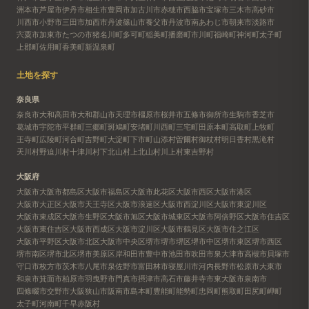
洲本市
芦屋市
伊丹市
相生市
豊岡市
加古川市
赤穂市
西脇市
宝塚市
三木市
高砂市
川西市
小野市
三田市
加西市
丹波篠山市
養父市
丹波市
南あわじ市
朝来市
淡路市
宍粟市
加東市
たつの市
猪名川町
多可町
稲美町
播磨町
市川町
福崎町
神河町
太子町
上郡町
佐用町
香美町
新温泉町
土地を探す
奈良県
奈良市
大和高田市
大和郡山市
天理市
橿原市
桜井市
五條市
御所市
生駒市
香芝市
葛城市
宇陀市
平群町
三郷町
斑鳩町
安堵町
川西町
三宅町
田原本町
高取町
上牧町
王寺町
広陵町
河合町
吉野町
大淀町
下市町
山添村
曽爾村
御杖村
明日香村
黒滝村
天川村
野迫川村
十津川村
下北山村
上北山村
川上村
東吉野村
大阪府
大阪市
大阪市都島区
大阪市福島区
大阪市此花区
大阪市西区
大阪市港区
大阪市大正区
大阪市天王寺区
大阪市浪速区
大阪市西淀川区
大阪市東淀川区
大阪市東成区
大阪市生野区
大阪市旭区
大阪市城東区
大阪市阿倍野区
大阪市住吉区
大阪市東住吉区
大阪市西成区
大阪市淀川区
大阪市鶴見区
大阪市住之江区
大阪市平野区
大阪市北区
大阪市中央区
堺市
堺市堺区
堺市中区
堺市東区
堺市西区
堺市南区
堺市北区
堺市美原区
岸和田市
豊中市
池田市
吹田市
泉大津市
高槻市
貝塚市
守口市
枚方市
茨木市
八尾市
泉佐野市
富田林市
寝屋川市
河内長野市
松原市
大東市
和泉市
箕面市
柏原市
羽曳野市
門真市
摂津市
高石市
藤井寺市
東大阪市
泉南市
四條畷市
交野市
大阪狭山市
阪南市
島本町
豊能町
能勢町
忠岡町
熊取町
田尻町
岬町
太子町
河南町
千早赤阪村