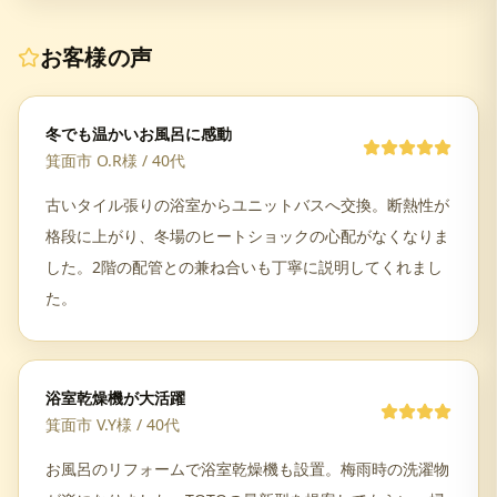
お客様の声
冬でも温かいお風呂に感動
箕面市 O.R様
/
40代
古いタイル張りの浴室からユニットバスへ交換。断熱性が
格段に上がり、冬場のヒートショックの心配がなくなりま
した。2階の配管との兼ね合いも丁寧に説明してくれまし
た。
浴室乾燥機が大活躍
箕面市 V.Y様
/
40代
お風呂のリフォームで浴室乾燥機も設置。梅雨時の洗濯物