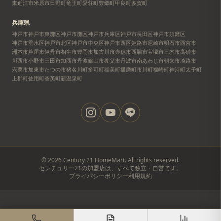
東近江市
米原市
日野町
竜王町
愛荘町
豊郷町
甲良町
多賀町
兵庫県
神戸市
神戸市東灘区
神戸市灘区
神戸市兵庫区
神戸市長田区
神戸市須磨区
神戸市垂水区
神戸市北区
神戸市中央区
神戸市西区
姫路市
尼崎市
明石市
西宮市
洲本市
芦屋市
伊丹市
相生市
豊岡市
加古川市
赤穂市
西脇市
宝塚市
三木市
高砂市
川西市
小野市
三田市
加西市
丹波篠山市
養父市
丹波市
南あわじ市
朝来市
淡路市
宍粟市
加東市
たつの市
猪名川町
多可町
稲美町
播磨町
市川町
福崎町
神河町
太子町
上郡町
佐用町
香美町
新温泉町
©
2026
Century 21 HomeMart. All rights reserved.
センチュリー21の加盟店は、すべて独立・自営です。
プライバシーポリシー
利用規約