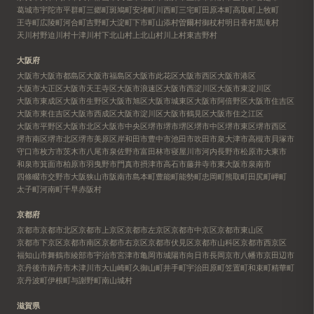
葛城市
宇陀市
平群町
三郷町
斑鳩町
安堵町
川西町
三宅町
田原本町
高取町
上牧町
王寺町
広陵町
河合町
吉野町
大淀町
下市町
山添村
曽爾村
御杖村
明日香村
黒滝村
天川村
野迫川村
十津川村
下北山村
上北山村
川上村
東吉野村
大阪府
大阪市
大阪市都島区
大阪市福島区
大阪市此花区
大阪市西区
大阪市港区
大阪市大正区
大阪市天王寺区
大阪市浪速区
大阪市西淀川区
大阪市東淀川区
大阪市東成区
大阪市生野区
大阪市旭区
大阪市城東区
大阪市阿倍野区
大阪市住吉区
大阪市東住吉区
大阪市西成区
大阪市淀川区
大阪市鶴見区
大阪市住之江区
大阪市平野区
大阪市北区
大阪市中央区
堺市
堺市堺区
堺市中区
堺市東区
堺市西区
堺市南区
堺市北区
堺市美原区
岸和田市
豊中市
池田市
吹田市
泉大津市
高槻市
貝塚市
守口市
枚方市
茨木市
八尾市
泉佐野市
富田林市
寝屋川市
河内長野市
松原市
大東市
和泉市
箕面市
柏原市
羽曳野市
門真市
摂津市
高石市
藤井寺市
東大阪市
泉南市
四條畷市
交野市
大阪狭山市
阪南市
島本町
豊能町
能勢町
忠岡町
熊取町
田尻町
岬町
太子町
河南町
千早赤阪村
京都府
京都市
京都市北区
京都市上京区
京都市左京区
京都市中京区
京都市東山区
京都市下京区
京都市南区
京都市右京区
京都市伏見区
京都市山科区
京都市西京区
福知山市
舞鶴市
綾部市
宇治市
宮津市
亀岡市
城陽市
向日市
長岡京市
八幡市
京田辺市
京丹後市
南丹市
木津川市
大山崎町
久御山町
井手町
宇治田原町
笠置町
和束町
精華町
京丹波町
伊根町
与謝野町
南山城村
滋賀県