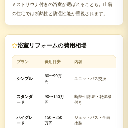
ミストサウナ付きの浴室が選ばれることも。山麓
の住宅では断熱性と防湿性能が重視されます。
浴室リフォーム
の費用相場
プラン
費用目安
内容
60〜90万
シンプル
ユニットバス交換
円
スタンダ
90〜150万
断熱性能UP・乾燥機
ード
円
付き
ハイグレ
150〜250
ジェットバス・全面
ード
万円
改装