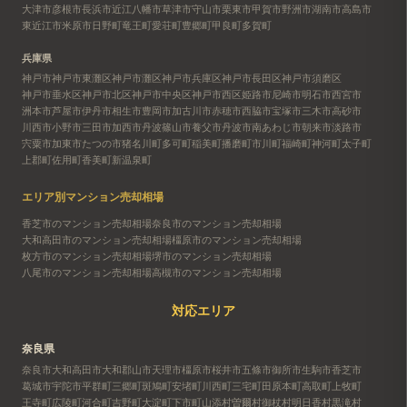
大津市
彦根市
長浜市
近江八幡市
草津市
守山市
栗東市
甲賀市
野洲市
湖南市
高島市
東近江市
米原市
日野町
竜王町
愛荘町
豊郷町
甲良町
多賀町
兵庫県
神戸市
神戸市東灘区
神戸市灘区
神戸市兵庫区
神戸市長田区
神戸市須磨区
神戸市垂水区
神戸市北区
神戸市中央区
神戸市西区
姫路市
尼崎市
明石市
西宮市
洲本市
芦屋市
伊丹市
相生市
豊岡市
加古川市
赤穂市
西脇市
宝塚市
三木市
高砂市
川西市
小野市
三田市
加西市
丹波篠山市
養父市
丹波市
南あわじ市
朝来市
淡路市
宍粟市
加東市
たつの市
猪名川町
多可町
稲美町
播磨町
市川町
福崎町
神河町
太子町
上郡町
佐用町
香美町
新温泉町
エリア別マンション売却相場
香芝市のマンション売却相場
奈良市のマンション売却相場
大和高田市のマンション売却相場
橿原市のマンション売却相場
枚方市のマンション売却相場
堺市のマンション売却相場
八尾市のマンション売却相場
高槻市のマンション売却相場
対応エリア
奈良県
奈良市
大和高田市
大和郡山市
天理市
橿原市
桜井市
五條市
御所市
生駒市
香芝市
葛城市
宇陀市
平群町
三郷町
斑鳩町
安堵町
川西町
三宅町
田原本町
高取町
上牧町
王寺町
広陵町
河合町
吉野町
大淀町
下市町
山添村
曽爾村
御杖村
明日香村
黒滝村