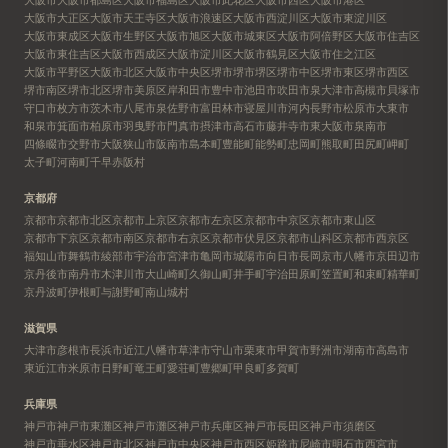
大阪市大正区
大阪市天王寺区
大阪市浪速区
大阪市西淀川区
大阪市東淀川区
大阪市東成区
大阪市生野区
大阪市旭区
大阪市城東区
大阪市阿倍野区
大阪市住吉区
大阪市東住吉区
大阪市西成区
大阪市淀川区
大阪市鶴見区
大阪市住之江区
大阪市平野区
大阪市北区
大阪市中央区
堺市
堺市堺区
堺市中区
堺市東区
堺市西区
堺市南区
堺市北区
堺市美原区
岸和田市
豊中市
池田市
吹田市
泉大津市
高槻市
貝塚市
守口市
枚方市
茨木市
八尾市
泉佐野市
富田林市
寝屋川市
河内長野市
松原市
大東市
和泉市
箕面市
柏原市
羽曳野市
門真市
摂津市
高石市
藤井寺市
東大阪市
泉南市
四條畷市
交野市
大阪狭山市
阪南市
島本町
豊能町
能勢町
忠岡町
熊取町
田尻町
岬町
太子町
河南町
千早赤阪村
京都府
京都市
京都市北区
京都市上京区
京都市左京区
京都市中京区
京都市東山区
京都市下京区
京都市南区
京都市右京区
京都市伏見区
京都市山科区
京都市西京区
福知山市
舞鶴市
綾部市
宇治市
宮津市
亀岡市
城陽市
向日市
長岡京市
八幡市
京田辺市
京丹後市
南丹市
木津川市
大山崎町
久御山町
井手町
宇治田原町
笠置町
和束町
精華町
京丹波町
伊根町
与謝野町
南山城村
滋賀県
大津市
彦根市
長浜市
近江八幡市
草津市
守山市
栗東市
甲賀市
野洲市
湖南市
高島市
東近江市
米原市
日野町
竜王町
愛荘町
豊郷町
甲良町
多賀町
兵庫県
神戸市
神戸市東灘区
神戸市灘区
神戸市兵庫区
神戸市長田区
神戸市須磨区
神戸市垂水区
神戸市北区
神戸市中央区
神戸市西区
姫路市
尼崎市
明石市
西宮市