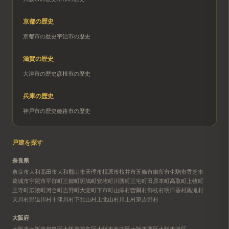
京都
の歴史
京都市
の歴史
宇治市
の歴史
滋賀
の歴史
大津市
の歴史
彦根市
の歴史
兵庫
の歴史
神戸市
の歴史
姫路市
の歴史
戸建を探す
奈良県
奈良市
大和高田市
大和郡山市
天理市
橿原市
桜井市
五條市
御所市
生駒市
香芝市
葛城市
宇陀市
平群町
三郷町
斑鳩町
安堵町
川西町
三宅町
田原本町
高取町
上牧町
王寺町
広陵町
河合町
吉野町
大淀町
下市町
山添村
曽爾村
御杖村
明日香村
黒滝村
天川村
野迫川村
十津川村
下北山村
上北山村
川上村
東吉野村
大阪府
大阪市
大阪市都島区
大阪市福島区
大阪市此花区
大阪市西区
大阪市港区