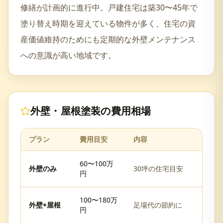
修繕が計画的に進行中。戸建住宅は築30〜45年で
塗り替え時期を迎えている物件が多く、住宅の資
産価値維持のためにも定期的な外壁メンテナンス
への意識が高い地域です。
外壁・屋根塗装
の費用相場
プラン
費用目安
内容
60〜100万
外壁のみ
30坪の住宅目安
円
100〜180万
外壁+屋根
足場代の節約に
円