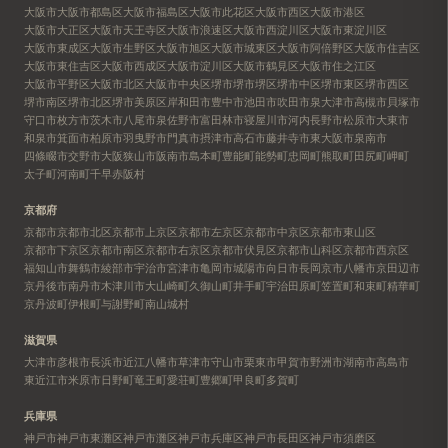
大阪市
大阪市都島区
大阪市福島区
大阪市此花区
大阪市西区
大阪市港区
大阪市大正区
大阪市天王寺区
大阪市浪速区
大阪市西淀川区
大阪市東淀川区
大阪市東成区
大阪市生野区
大阪市旭区
大阪市城東区
大阪市阿倍野区
大阪市住吉区
大阪市東住吉区
大阪市西成区
大阪市淀川区
大阪市鶴見区
大阪市住之江区
大阪市平野区
大阪市北区
大阪市中央区
堺市
堺市堺区
堺市中区
堺市東区
堺市西区
堺市南区
堺市北区
堺市美原区
岸和田市
豊中市
池田市
吹田市
泉大津市
高槻市
貝塚市
守口市
枚方市
茨木市
八尾市
泉佐野市
富田林市
寝屋川市
河内長野市
松原市
大東市
和泉市
箕面市
柏原市
羽曳野市
門真市
摂津市
高石市
藤井寺市
東大阪市
泉南市
四條畷市
交野市
大阪狭山市
阪南市
島本町
豊能町
能勢町
忠岡町
熊取町
田尻町
岬町
太子町
河南町
千早赤阪村
京都府
京都市
京都市北区
京都市上京区
京都市左京区
京都市中京区
京都市東山区
京都市下京区
京都市南区
京都市右京区
京都市伏見区
京都市山科区
京都市西京区
福知山市
舞鶴市
綾部市
宇治市
宮津市
亀岡市
城陽市
向日市
長岡京市
八幡市
京田辺市
京丹後市
南丹市
木津川市
大山崎町
久御山町
井手町
宇治田原町
笠置町
和束町
精華町
京丹波町
伊根町
与謝野町
南山城村
滋賀県
大津市
彦根市
長浜市
近江八幡市
草津市
守山市
栗東市
甲賀市
野洲市
湖南市
高島市
東近江市
米原市
日野町
竜王町
愛荘町
豊郷町
甲良町
多賀町
兵庫県
神戸市
神戸市東灘区
神戸市灘区
神戸市兵庫区
神戸市長田区
神戸市須磨区