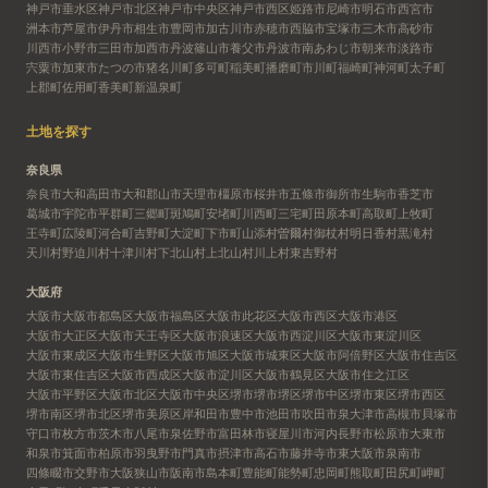
神戸市垂水区
神戸市北区
神戸市中央区
神戸市西区
姫路市
尼崎市
明石市
西宮市
洲本市
芦屋市
伊丹市
相生市
豊岡市
加古川市
赤穂市
西脇市
宝塚市
三木市
高砂市
川西市
小野市
三田市
加西市
丹波篠山市
養父市
丹波市
南あわじ市
朝来市
淡路市
宍粟市
加東市
たつの市
猪名川町
多可町
稲美町
播磨町
市川町
福崎町
神河町
太子町
上郡町
佐用町
香美町
新温泉町
土地を探す
奈良県
奈良市
大和高田市
大和郡山市
天理市
橿原市
桜井市
五條市
御所市
生駒市
香芝市
葛城市
宇陀市
平群町
三郷町
斑鳩町
安堵町
川西町
三宅町
田原本町
高取町
上牧町
王寺町
広陵町
河合町
吉野町
大淀町
下市町
山添村
曽爾村
御杖村
明日香村
黒滝村
天川村
野迫川村
十津川村
下北山村
上北山村
川上村
東吉野村
大阪府
大阪市
大阪市都島区
大阪市福島区
大阪市此花区
大阪市西区
大阪市港区
大阪市大正区
大阪市天王寺区
大阪市浪速区
大阪市西淀川区
大阪市東淀川区
大阪市東成区
大阪市生野区
大阪市旭区
大阪市城東区
大阪市阿倍野区
大阪市住吉区
大阪市東住吉区
大阪市西成区
大阪市淀川区
大阪市鶴見区
大阪市住之江区
大阪市平野区
大阪市北区
大阪市中央区
堺市
堺市堺区
堺市中区
堺市東区
堺市西区
堺市南区
堺市北区
堺市美原区
岸和田市
豊中市
池田市
吹田市
泉大津市
高槻市
貝塚市
守口市
枚方市
茨木市
八尾市
泉佐野市
富田林市
寝屋川市
河内長野市
松原市
大東市
和泉市
箕面市
柏原市
羽曳野市
門真市
摂津市
高石市
藤井寺市
東大阪市
泉南市
四條畷市
交野市
大阪狭山市
阪南市
島本町
豊能町
能勢町
忠岡町
熊取町
田尻町
岬町