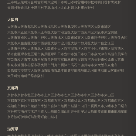
王寺町
広陵町
河合町
吉野町
大淀町
下市町
山添村
曽爾村
御杖村
明日香村
黒滝村
天川村
野迫川村
十津川村
下北山村
上北山村
川上村
東吉野村
大阪府
大阪市
大阪市都島区
大阪市福島区
大阪市此花区
大阪市西区
大阪市港区
大阪市大正区
大阪市天王寺区
大阪市浪速区
大阪市西淀川区
大阪市東淀川区
大阪市東成区
大阪市生野区
大阪市旭区
大阪市城東区
大阪市阿倍野区
大阪市住吉区
大阪市東住吉区
大阪市西成区
大阪市淀川区
大阪市鶴見区
大阪市住之江区
大阪市平野区
大阪市北区
大阪市中央区
堺市
堺市堺区
堺市中区
堺市東区
堺市西区
堺市南区
堺市北区
堺市美原区
岸和田市
豊中市
池田市
吹田市
泉大津市
高槻市
貝塚市
守口市
枚方市
茨木市
八尾市
泉佐野市
富田林市
寝屋川市
河内長野市
松原市
大東市
和泉市
箕面市
柏原市
羽曳野市
門真市
摂津市
高石市
藤井寺市
東大阪市
泉南市
四條畷市
交野市
大阪狭山市
阪南市
島本町
豊能町
能勢町
忠岡町
熊取町
田尻町
岬町
太子町
河南町
千早赤阪村
京都府
京都市
京都市北区
京都市上京区
京都市左京区
京都市中京区
京都市東山区
京都市下京区
京都市南区
京都市右京区
京都市伏見区
京都市山科区
京都市西京区
福知山市
舞鶴市
綾部市
宇治市
宮津市
亀岡市
城陽市
向日市
長岡京市
八幡市
京田辺市
京丹後市
南丹市
木津川市
大山崎町
久御山町
井手町
宇治田原町
笠置町
和束町
精華町
京丹波町
伊根町
与謝野町
南山城村
滋賀県
大津市
彦根市
長浜市
近江八幡市
草津市
守山市
栗東市
甲賀市
野洲市
湖南市
高島市