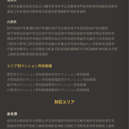
大津市
彦根市
長浜市
近江八幡市
草津市
守山市
栗東市
甲賀市
野洲市
湖南市
高島市
東近江市
米原市
日野町
竜王町
愛荘町
豊郷町
甲良町
多賀町
兵庫県
神戸市
神戸市東灘区
神戸市灘区
神戸市兵庫区
神戸市長田区
神戸市須磨区
神戸市垂水区
神戸市北区
神戸市中央区
神戸市西区
姫路市
尼崎市
明石市
西宮市
洲本市
芦屋市
伊丹市
相生市
豊岡市
加古川市
赤穂市
西脇市
宝塚市
三木市
高砂市
川西市
小野市
三田市
加西市
丹波篠山市
養父市
丹波市
南あわじ市
朝来市
淡路市
宍粟市
加東市
たつの市
猪名川町
多可町
稲美町
播磨町
市川町
福崎町
神河町
太子町
上郡町
佐用町
香美町
新温泉町
エリア別マンション売却相場
香芝市のマンション売却相場
奈良市のマンション売却相場
大和高田市のマンション売却相場
橿原市のマンション売却相場
枚方市のマンション売却相場
堺市のマンション売却相場
八尾市のマンション売却相場
高槻市のマンション売却相場
対応エリア
奈良県
奈良市
大和高田市
大和郡山市
天理市
橿原市
桜井市
五條市
御所市
生駒市
香芝市
葛城市
宇陀市
平群町
三郷町
斑鳩町
安堵町
川西町
三宅町
田原本町
高取町
上牧町