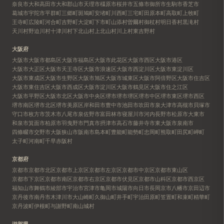
奈良市
大和高田市
大和郡山市
天理市
橿原市
桜井市
五條市
御所市
生駒市
香芝市
葛城市
宇陀市
平群町
三郷町
斑鳩町
安堵町
川西町
三宅町
田原本町
高取町
上牧町
王寺町
広陵町
河合町
吉野町
大淀町
下市町
山添村
曽爾村
御杖村
明日香村
黒滝村
天川村
野迫川村
十津川村
下北山村
上北山村
川上村
東吉野村
大阪府
大阪市
大阪市都島区
大阪市福島区
大阪市此花区
大阪市西区
大阪市港区
大阪市大正区
大阪市天王寺区
大阪市浪速区
大阪市西淀川区
大阪市東淀川区
大阪市東成区
大阪市生野区
大阪市旭区
大阪市城東区
大阪市阿倍野区
大阪市住吉区
大阪市東住吉区
大阪市西成区
大阪市淀川区
大阪市鶴見区
大阪市住之江区
大阪市平野区
大阪市北区
大阪市中央区
堺市
堺市堺区
堺市中区
堺市東区
堺市西区
堺市南区
堺市北区
堺市美原区
岸和田市
豊中市
池田市
吹田市
泉大津市
高槻市
貝塚市
守口市
枚方市
茨木市
八尾市
泉佐野市
富田林市
寝屋川市
河内長野市
松原市
大東市
和泉市
箕面市
柏原市
羽曳野市
門真市
摂津市
高石市
藤井寺市
東大阪市
泉南市
四條畷市
交野市
大阪狭山市
阪南市
島本町
豊能町
能勢町
忠岡町
熊取町
田尻町
岬町
太子町
河南町
千早赤阪村
京都府
京都市
京都市北区
京都市上京区
京都市左京区
京都市中京区
京都市東山区
京都市下京区
京都市南区
京都市右京区
京都市伏見区
京都市山科区
京都市西京区
福知山市
舞鶴市
綾部市
宇治市
宮津市
亀岡市
城陽市
向日市
長岡京市
八幡市
京田辺市
京丹後市
南丹市
木津川市
大山崎町
久御山町
井手町
宇治田原町
笠置町
和束町
精華町
京丹波町
伊根町
与謝野町
南山城村
滋賀県