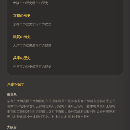
大阪市
の歴史
堺市
の歴史
京都
の歴史
京都市
の歴史
宇治市
の歴史
滋賀
の歴史
大津市
の歴史
彦根市
の歴史
兵庫
の歴史
神戸市
の歴史
姫路市
の歴史
戸建を探す
奈良県
奈良市
大和高田市
大和郡山市
天理市
橿原市
桜井市
五條市
御所市
生駒市
香芝市
葛城市
宇陀市
平群町
三郷町
斑鳩町
安堵町
川西町
三宅町
田原本町
高取町
上牧町
王寺町
広陵町
河合町
吉野町
大淀町
下市町
山添村
曽爾村
御杖村
明日香村
黒滝村
天川村
野迫川村
十津川村
下北山村
上北山村
川上村
東吉野村
大阪府