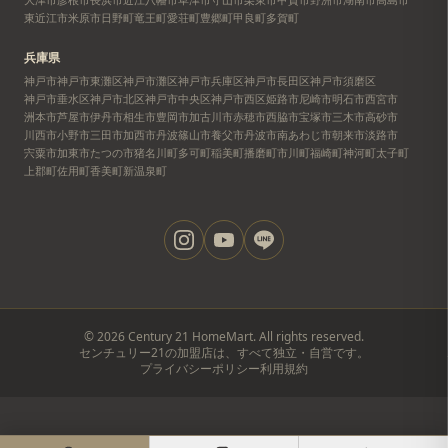
東近江市
米原市
日野町
竜王町
愛荘町
豊郷町
甲良町
多賀町
兵庫県
神戸市
神戸市東灘区
神戸市灘区
神戸市兵庫区
神戸市長田区
神戸市須磨区
神戸市垂水区
神戸市北区
神戸市中央区
神戸市西区
姫路市
尼崎市
明石市
西宮市
洲本市
芦屋市
伊丹市
相生市
豊岡市
加古川市
赤穂市
西脇市
宝塚市
三木市
高砂市
川西市
小野市
三田市
加西市
丹波篠山市
養父市
丹波市
南あわじ市
朝来市
淡路市
宍粟市
加東市
たつの市
猪名川町
多可町
稲美町
播磨町
市川町
福崎町
神河町
太子町
上郡町
佐用町
香美町
新温泉町
©
2026
Century 21 HomeMart. All rights reserved.
センチュリー21の加盟店は、すべて独立・自営です。
プライバシーポリシー
利用規約