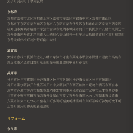
太子町
河南町
千早赤阪村
京都府
京都市
京都市北区
京都市上京区
京都市左京区
京都市中京区
京都市東山区
京都市下京区
京都市南区
京都市右京区
京都市伏見区
京都市山科区
京都市西京区
福知山市
舞鶴市
綾部市
宇治市
宮津市
亀岡市
城陽市
向日市
長岡京市
八幡市
京田辺市
京丹後市
南丹市
木津川市
大山崎町
久御山町
井手町
宇治田原町
笠置町
和束町
精華町
京丹波町
伊根町
与謝野町
南山城村
滋賀県
大津市
彦根市
長浜市
近江八幡市
草津市
守山市
栗東市
甲賀市
野洲市
湖南市
高島市
東近江市
米原市
日野町
竜王町
愛荘町
豊郷町
甲良町
多賀町
兵庫県
神戸市
神戸市東灘区
神戸市灘区
神戸市兵庫区
神戸市長田区
神戸市須磨区
神戸市垂水区
神戸市北区
神戸市中央区
神戸市西区
姫路市
尼崎市
明石市
西宮市
洲本市
芦屋市
伊丹市
相生市
豊岡市
加古川市
赤穂市
西脇市
宝塚市
三木市
高砂市
川西市
小野市
三田市
加西市
丹波篠山市
養父市
丹波市
南あわじ市
朝来市
淡路市
宍粟市
加東市
たつの市
猪名川町
多可町
稲美町
播磨町
市川町
福崎町
神河町
太子町
上郡町
佐用町
香美町
新温泉町
リフォーム
奈良県