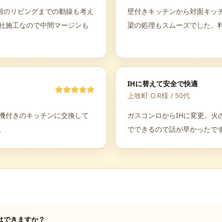
階のリビングまでの動線も考え
壁付きキッチンから対面キッ
社施工なので中間マージンも
梁の処理もスムーズでした。
IHに替えて安全で快適
上牧町 O.R様
/
50代
機付きのキッチンに交換して
ガスコンロからIHに変更。火
。
でできるので話が早かったで
はできますか？