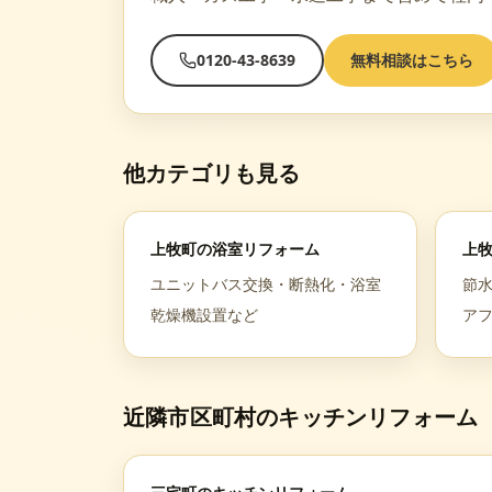
0120-43-8639
無料相談はこちら
他カテゴリも見る
上牧町
の
浴室リフォーム
上
ユニットバス交換・断熱化・浴室
節
乾燥機設置など
ア
近隣市区町村の
キッチンリフォーム