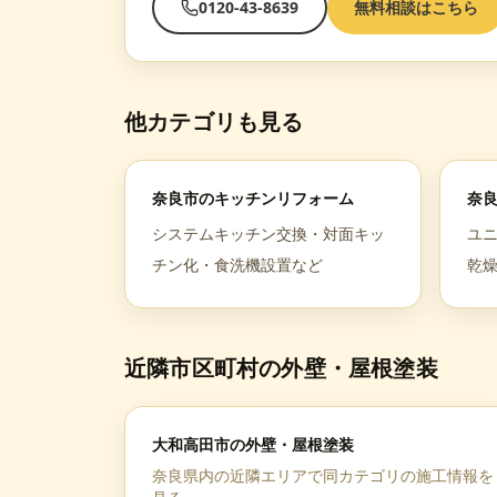
0120-43-8639
無料相談はこちら
他カテゴリも見る
奈良市
の
キッチンリフォーム
奈
システムキッチン交換・対面キッ
ユ
チン化・食洗機設置など
乾
近隣市区町村の
外壁・屋根塗装
大和高田市
の
外壁・屋根塗装
奈良県
内の近隣エリアで同カテゴリの施工情報を