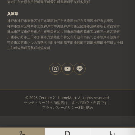
東近江市
米原市
日野町
竜王町
愛荘町
豊郷町
甲良町
多賀町
兵庫県
神戸市
神戸市東灘区
神戸市灘区
神戸市兵庫区
神戸市長田区
神戸市須磨区
神戸市垂水区
神戸市北区
神戸市中央区
神戸市西区
姫路市
尼崎市
明石市
西宮市
洲本市
芦屋市
伊丹市
相生市
豊岡市
加古川市
赤穂市
西脇市
宝塚市
三木市
高砂市
川西市
小野市
三田市
加西市
丹波篠山市
養父市
丹波市
南あわじ市
朝来市
淡路市
宍粟市
加東市
たつの市
猪名川町
多可町
稲美町
播磨町
市川町
福崎町
神河町
太子町
上郡町
佐用町
香美町
新温泉町
©
2026
Century 21 HomeMart. All rights reserved.
センチュリー21の加盟店は、すべて独立・自営です。
プライバシーポリシー
利用規約