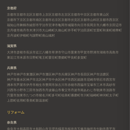
京都府
京都市
京都市北区
京都市上京区
京都市左京区
京都市中京区
京都市東山区
京都市下京区
京都市南区
京都市右京区
京都市伏見区
京都市山科区
京都市西京区
福知山市
舞鶴市
綾部市
宇治市
宮津市
亀岡市
城陽市
向日市
長岡京市
八幡市
京田辺市
京丹後市
南丹市
木津川市
大山崎町
久御山町
井手町
宇治田原町
笠置町
和束町
精華町
京丹波町
伊根町
与謝野町
南山城村
滋賀県
大津市
彦根市
長浜市
近江八幡市
草津市
守山市
栗東市
甲賀市
野洲市
湖南市
高島市
東近江市
米原市
日野町
竜王町
愛荘町
豊郷町
甲良町
多賀町
兵庫県
神戸市
神戸市東灘区
神戸市灘区
神戸市兵庫区
神戸市長田区
神戸市須磨区
神戸市垂水区
神戸市北区
神戸市中央区
神戸市西区
姫路市
尼崎市
明石市
西宮市
洲本市
芦屋市
伊丹市
相生市
豊岡市
加古川市
赤穂市
西脇市
宝塚市
三木市
高砂市
川西市
小野市
三田市
加西市
丹波篠山市
養父市
丹波市
南あわじ市
朝来市
淡路市
宍粟市
加東市
たつの市
猪名川町
多可町
稲美町
播磨町
市川町
福崎町
神河町
太子町
上郡町
佐用町
香美町
新温泉町
リフォーム
奈良県
奈良市
大和高田市
大和郡山市
天理市
橿原市
桜井市
五條市
御所市
生駒市
香芝市