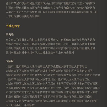
洲本市
芦屋市
伊丹市
相生市
豊岡市
加古川市
赤穂市
西脇市
宝塚市
三木市
高砂市
川西市
小野市
三田市
加西市
丹波篠山市
養父市
丹波市
南あわじ市
朝来市
淡路市
宍粟市
加東市
たつの市
猪名川町
多可町
稲美町
播磨町
市川町
福崎町
神河町
太子町
上郡町
佐用町
香美町
新温泉町
土地を探す
奈良県
奈良市
大和高田市
大和郡山市
天理市
橿原市
桜井市
五條市
御所市
生駒市
香芝市
葛城市
宇陀市
平群町
三郷町
斑鳩町
安堵町
川西町
三宅町
田原本町
高取町
上牧町
王寺町
広陵町
河合町
吉野町
大淀町
下市町
山添村
曽爾村
御杖村
明日香村
黒滝村
天川村
野迫川村
十津川村
下北山村
上北山村
川上村
東吉野村
大阪府
大阪市
大阪市都島区
大阪市福島区
大阪市此花区
大阪市西区
大阪市港区
大阪市大正区
大阪市天王寺区
大阪市浪速区
大阪市西淀川区
大阪市東淀川区
大阪市東成区
大阪市生野区
大阪市旭区
大阪市城東区
大阪市阿倍野区
大阪市住吉区
大阪市東住吉区
大阪市西成区
大阪市淀川区
大阪市鶴見区
大阪市住之江区
大阪市平野区
大阪市北区
大阪市中央区
堺市
堺市堺区
堺市中区
堺市東区
堺市西区
堺市南区
堺市北区
堺市美原区
岸和田市
豊中市
池田市
吹田市
泉大津市
高槻市
貝塚市
守口市
枚方市
茨木市
八尾市
泉佐野市
富田林市
寝屋川市
河内長野市
松原市
大東市
和泉市
箕面市
柏原市
羽曳野市
門真市
摂津市
高石市
藤井寺市
東大阪市
泉南市
四條畷市
交野市
大阪狭山市
阪南市
島本町
豊能町
能勢町
忠岡町
熊取町
田尻町
岬町
太子町
河南町
千早赤阪村