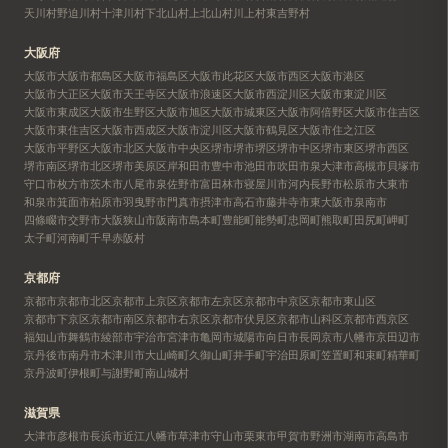
天川村
野迫川村
十津川村
下北山村
上北山村
川上村
東吉野村
大阪府
大阪市
大阪市都島区
大阪市福島区
大阪市此花区
大阪市西区
大阪市港区
大阪市大正区
大阪市天王寺区
大阪市浪速区
大阪市西淀川区
大阪市東淀川区
大阪市東成区
大阪市生野区
大阪市旭区
大阪市城東区
大阪市阿倍野区
大阪市住吉区
大阪市東住吉区
大阪市西成区
大阪市淀川区
大阪市鶴見区
大阪市住之江区
大阪市平野区
大阪市北区
大阪市中央区
堺市
堺市堺区
堺市中区
堺市東区
堺市西区
堺市南区
堺市北区
堺市美原区
岸和田市
豊中市
池田市
吹田市
泉大津市
高槻市
貝塚市
守口市
枚方市
茨木市
八尾市
泉佐野市
富田林市
寝屋川市
河内長野市
松原市
大東市
和泉市
箕面市
柏原市
羽曳野市
門真市
摂津市
高石市
藤井寺市
東大阪市
泉南市
四條畷市
交野市
大阪狭山市
阪南市
島本町
豊能町
能勢町
忠岡町
熊取町
田尻町
岬町
太子町
河南町
千早赤阪村
京都府
京都市
京都市北区
京都市上京区
京都市左京区
京都市中京区
京都市東山区
京都市下京区
京都市南区
京都市右京区
京都市伏見区
京都市山科区
京都市西京区
福知山市
舞鶴市
綾部市
宇治市
宮津市
亀岡市
城陽市
向日市
長岡京市
八幡市
京田辺市
京丹後市
南丹市
木津川市
大山崎町
久御山町
井手町
宇治田原町
笠置町
和束町
精華町
京丹波町
伊根町
与謝野町
南山城村
滋賀県
大津市
彦根市
長浜市
近江八幡市
草津市
守山市
栗東市
甲賀市
野洲市
湖南市
高島市