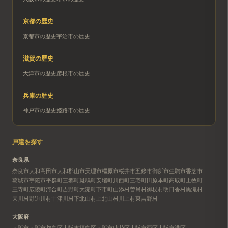
京都
の歴史
京都市
の歴史
宇治市
の歴史
滋賀
の歴史
大津市
の歴史
彦根市
の歴史
兵庫
の歴史
神戸市
の歴史
姫路市
の歴史
戸建を探す
奈良県
奈良市
大和高田市
大和郡山市
天理市
橿原市
桜井市
五條市
御所市
生駒市
香芝市
葛城市
宇陀市
平群町
三郷町
斑鳩町
安堵町
川西町
三宅町
田原本町
高取町
上牧町
王寺町
広陵町
河合町
吉野町
大淀町
下市町
山添村
曽爾村
御杖村
明日香村
黒滝村
天川村
野迫川村
十津川村
下北山村
上北山村
川上村
東吉野村
大阪府
大阪市
大阪市都島区
大阪市福島区
大阪市此花区
大阪市西区
大阪市港区