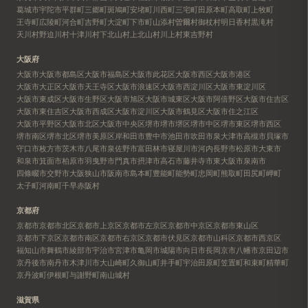
葛城市
宇陀市
平群町
三郷町
斑鳩町
安堵町
川西町
三宅町
田原本町
高取町
上牧町
王寺町
広陵町
河合町
吉野町
大淀町
下市町
山添村
曽爾村
御杖村
明日香村
黒滝村
天川村
野迫川村
十津川村
下北山村
上北山村
川上村
東吉野村
大阪府
大阪市
大阪市都島区
大阪市福島区
大阪市此花区
大阪市西区
大阪市港区
大阪市大正区
大阪市天王寺区
大阪市浪速区
大阪市西淀川区
大阪市東淀川区
大阪市東成区
大阪市生野区
大阪市旭区
大阪市城東区
大阪市阿倍野区
大阪市住吉区
大阪市東住吉区
大阪市西成区
大阪市淀川区
大阪市鶴見区
大阪市住之江区
大阪市平野区
大阪市北区
大阪市中央区
堺市
堺市堺区
堺市中区
堺市東区
堺市西区
堺市南区
堺市北区
堺市美原区
岸和田市
豊中市
池田市
吹田市
泉大津市
高槻市
貝塚市
守口市
枚方市
茨木市
八尾市
泉佐野市
富田林市
寝屋川市
河内長野市
松原市
大東市
和泉市
箕面市
柏原市
羽曳野市
門真市
摂津市
高石市
藤井寺市
東大阪市
泉南市
四條畷市
交野市
大阪狭山市
阪南市
島本町
豊能町
能勢町
忠岡町
熊取町
田尻町
岬町
太子町
河南町
千早赤阪村
京都府
京都市
京都市北区
京都市上京区
京都市左京区
京都市中京区
京都市東山区
京都市下京区
京都市南区
京都市右京区
京都市伏見区
京都市山科区
京都市西京区
福知山市
舞鶴市
綾部市
宇治市
宮津市
亀岡市
城陽市
向日市
長岡京市
八幡市
京田辺市
京丹後市
南丹市
木津川市
大山崎町
久御山町
井手町
宇治田原町
笠置町
和束町
精華町
京丹波町
伊根町
与謝野町
南山城村
滋賀県