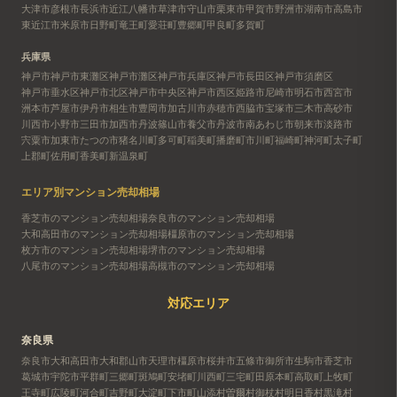
大津市
彦根市
長浜市
近江八幡市
草津市
守山市
栗東市
甲賀市
野洲市
湖南市
高島市
東近江市
米原市
日野町
竜王町
愛荘町
豊郷町
甲良町
多賀町
兵庫県
神戸市
神戸市東灘区
神戸市灘区
神戸市兵庫区
神戸市長田区
神戸市須磨区
神戸市垂水区
神戸市北区
神戸市中央区
神戸市西区
姫路市
尼崎市
明石市
西宮市
洲本市
芦屋市
伊丹市
相生市
豊岡市
加古川市
赤穂市
西脇市
宝塚市
三木市
高砂市
川西市
小野市
三田市
加西市
丹波篠山市
養父市
丹波市
南あわじ市
朝来市
淡路市
宍粟市
加東市
たつの市
猪名川町
多可町
稲美町
播磨町
市川町
福崎町
神河町
太子町
上郡町
佐用町
香美町
新温泉町
エリア別マンション売却相場
香芝市のマンション売却相場
奈良市のマンション売却相場
大和高田市のマンション売却相場
橿原市のマンション売却相場
枚方市のマンション売却相場
堺市のマンション売却相場
八尾市のマンション売却相場
高槻市のマンション売却相場
対応エリア
奈良県
奈良市
大和高田市
大和郡山市
天理市
橿原市
桜井市
五條市
御所市
生駒市
香芝市
葛城市
宇陀市
平群町
三郷町
斑鳩町
安堵町
川西町
三宅町
田原本町
高取町
上牧町
王寺町
広陵町
河合町
吉野町
大淀町
下市町
山添村
曽爾村
御杖村
明日香村
黒滝村