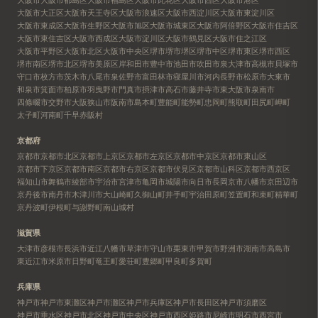
大阪市大正区
大阪市天王寺区
大阪市浪速区
大阪市西淀川区
大阪市東淀川区
大阪市東成区
大阪市生野区
大阪市旭区
大阪市城東区
大阪市阿倍野区
大阪市住吉区
大阪市東住吉区
大阪市西成区
大阪市淀川区
大阪市鶴見区
大阪市住之江区
大阪市平野区
大阪市北区
大阪市中央区
堺市
堺市堺区
堺市中区
堺市東区
堺市西区
堺市南区
堺市北区
堺市美原区
岸和田市
豊中市
池田市
吹田市
泉大津市
高槻市
貝塚市
守口市
枚方市
茨木市
八尾市
泉佐野市
富田林市
寝屋川市
河内長野市
松原市
大東市
和泉市
箕面市
柏原市
羽曳野市
門真市
摂津市
高石市
藤井寺市
東大阪市
泉南市
四條畷市
交野市
大阪狭山市
阪南市
島本町
豊能町
能勢町
忠岡町
熊取町
田尻町
岬町
太子町
河南町
千早赤阪村
京都府
京都市
京都市北区
京都市上京区
京都市左京区
京都市中京区
京都市東山区
京都市下京区
京都市南区
京都市右京区
京都市伏見区
京都市山科区
京都市西京区
福知山市
舞鶴市
綾部市
宇治市
宮津市
亀岡市
城陽市
向日市
長岡京市
八幡市
京田辺市
京丹後市
南丹市
木津川市
大山崎町
久御山町
井手町
宇治田原町
笠置町
和束町
精華町
京丹波町
伊根町
与謝野町
南山城村
滋賀県
大津市
彦根市
長浜市
近江八幡市
草津市
守山市
栗東市
甲賀市
野洲市
湖南市
高島市
東近江市
米原市
日野町
竜王町
愛荘町
豊郷町
甲良町
多賀町
兵庫県
神戸市
神戸市東灘区
神戸市灘区
神戸市兵庫区
神戸市長田区
神戸市須磨区
神戸市垂水区
神戸市北区
神戸市中央区
神戸市西区
姫路市
尼崎市
明石市
西宮市