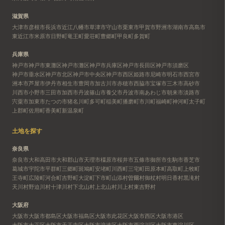
滋賀県
大津市
彦根市
長浜市
近江八幡市
草津市
守山市
栗東市
甲賀市
野洲市
湖南市
高島市
東近江市
米原市
日野町
竜王町
愛荘町
豊郷町
甲良町
多賀町
兵庫県
神戸市
神戸市東灘区
神戸市灘区
神戸市兵庫区
神戸市長田区
神戸市須磨区
神戸市垂水区
神戸市北区
神戸市中央区
神戸市西区
姫路市
尼崎市
明石市
西宮市
洲本市
芦屋市
伊丹市
相生市
豊岡市
加古川市
赤穂市
西脇市
宝塚市
三木市
高砂市
川西市
小野市
三田市
加西市
丹波篠山市
養父市
丹波市
南あわじ市
朝来市
淡路市
宍粟市
加東市
たつの市
猪名川町
多可町
稲美町
播磨町
市川町
福崎町
神河町
太子町
上郡町
佐用町
香美町
新温泉町
土地を探す
奈良県
奈良市
大和高田市
大和郡山市
天理市
橿原市
桜井市
五條市
御所市
生駒市
香芝市
葛城市
宇陀市
平群町
三郷町
斑鳩町
安堵町
川西町
三宅町
田原本町
高取町
上牧町
王寺町
広陵町
河合町
吉野町
大淀町
下市町
山添村
曽爾村
御杖村
明日香村
黒滝村
天川村
野迫川村
十津川村
下北山村
上北山村
川上村
東吉野村
大阪府
大阪市
大阪市都島区
大阪市福島区
大阪市此花区
大阪市西区
大阪市港区
大阪市大正区
大阪市天王寺区
大阪市浪速区
大阪市西淀川区
大阪市東淀川区