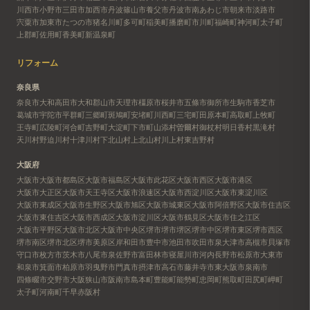
川西市
小野市
三田市
加西市
丹波篠山市
養父市
丹波市
南あわじ市
朝来市
淡路市
宍粟市
加東市
たつの市
猪名川町
多可町
稲美町
播磨町
市川町
福崎町
神河町
太子町
上郡町
佐用町
香美町
新温泉町
リフォーム
奈良県
奈良市
大和高田市
大和郡山市
天理市
橿原市
桜井市
五條市
御所市
生駒市
香芝市
葛城市
宇陀市
平群町
三郷町
斑鳩町
安堵町
川西町
三宅町
田原本町
高取町
上牧町
王寺町
広陵町
河合町
吉野町
大淀町
下市町
山添村
曽爾村
御杖村
明日香村
黒滝村
天川村
野迫川村
十津川村
下北山村
上北山村
川上村
東吉野村
大阪府
大阪市
大阪市都島区
大阪市福島区
大阪市此花区
大阪市西区
大阪市港区
大阪市大正区
大阪市天王寺区
大阪市浪速区
大阪市西淀川区
大阪市東淀川区
大阪市東成区
大阪市生野区
大阪市旭区
大阪市城東区
大阪市阿倍野区
大阪市住吉区
大阪市東住吉区
大阪市西成区
大阪市淀川区
大阪市鶴見区
大阪市住之江区
大阪市平野区
大阪市北区
大阪市中央区
堺市
堺市堺区
堺市中区
堺市東区
堺市西区
堺市南区
堺市北区
堺市美原区
岸和田市
豊中市
池田市
吹田市
泉大津市
高槻市
貝塚市
守口市
枚方市
茨木市
八尾市
泉佐野市
富田林市
寝屋川市
河内長野市
松原市
大東市
和泉市
箕面市
柏原市
羽曳野市
門真市
摂津市
高石市
藤井寺市
東大阪市
泉南市
四條畷市
交野市
大阪狭山市
阪南市
島本町
豊能町
能勢町
忠岡町
熊取町
田尻町
岬町
太子町
河南町
千早赤阪村