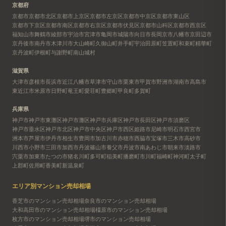
京都府
京都市
京都市北区
京都市上京区
京都市左京区
京都市中京区
京都市東山区
京都市下京区
京都市南区
京都市右京区
京都市伏見区
京都市山科区
京都市西京区
福知山市
舞鶴市
綾部市
宇治市
宮津市
亀岡市
城陽市
向日市
長岡京市
八幡市
京田辺市
京丹後市
南丹市
木津川市
大山崎町
久御山町
井手町
宇治田原町
笠置町
和束町
精華町
京丹波町
伊根町
与謝野町
南山城村
滋賀県
大津市
彦根市
長浜市
近江八幡市
草津市
守山市
栗東市
甲賀市
野洲市
湖南市
高島市
東近江市
米原市
日野町
竜王町
愛荘町
豊郷町
甲良町
多賀町
兵庫県
神戸市
神戸市東灘区
神戸市灘区
神戸市兵庫区
神戸市長田区
神戸市須磨区
神戸市垂水区
神戸市北区
神戸市中央区
神戸市西区
姫路市
尼崎市
明石市
西宮市
洲本市
芦屋市
伊丹市
相生市
豊岡市
加古川市
赤穂市
西脇市
宝塚市
三木市
高砂市
川西市
小野市
三田市
加西市
丹波篠山市
養父市
丹波市
南あわじ市
朝来市
淡路市
宍粟市
加東市
たつの市
猪名川町
多可町
稲美町
播磨町
市川町
福崎町
神河町
太子町
上郡町
佐用町
香美町
新温泉町
エリア別マンション売却相場
香芝市のマンション売却相場
奈良市のマンション売却相場
大和高田市のマンション売却相場
橿原市のマンション売却相場
枚方市のマンション売却相場
堺市のマンション売却相場