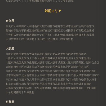
八尾市のマンション売却相場
高槻市のマンション売却相場
対応エリア
奈良県
奈良市
大和高田市
大和郡山市
天理市
橿原市
桜井市
五條市
御所市
生駒市
香芝市
葛城市
宇陀市
平群町
三郷町
斑鳩町
安堵町
川西町
三宅町
田原本町
高取町
上牧町
王寺町
広陵町
河合町
吉野町
大淀町
下市町
山添村
曽爾村
御杖村
明日香村
黒滝村
天川村
野迫川村
十津川村
下北山村
上北山村
川上村
東吉野村
大阪府
大阪市
大阪市都島区
大阪市福島区
大阪市此花区
大阪市西区
大阪市港区
大阪市大正区
大阪市天王寺区
大阪市浪速区
大阪市西淀川区
大阪市東淀川区
大阪市東成区
大阪市生野区
大阪市旭区
大阪市城東区
大阪市阿倍野区
大阪市住吉区
大阪市東住吉区
大阪市西成区
大阪市淀川区
大阪市鶴見区
大阪市住之江区
大阪市平野区
大阪市北区
大阪市中央区
堺市
堺市堺区
堺市中区
堺市東区
堺市西区
堺市南区
堺市北区
堺市美原区
岸和田市
豊中市
池田市
吹田市
泉大津市
高槻市
貝塚市
守口市
枚方市
茨木市
八尾市
泉佐野市
富田林市
寝屋川市
河内長野市
松原市
大東市
和泉市
箕面市
柏原市
羽曳野市
門真市
摂津市
高石市
藤井寺市
東大阪市
泉南市
四條畷市
交野市
大阪狭山市
阪南市
島本町
豊能町
能勢町
忠岡町
熊取町
田尻町
岬町
太子町
河南町
千早赤阪村
京都府