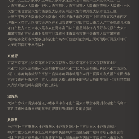
大阪市東成区
大阪市生野区
大阪市旭区
大阪市城東区
大阪市阿倍野区
大阪市住吉区
大阪市東住吉区
大阪市西成区
大阪市淀川区
大阪市鶴見区
大阪市住之江区
大阪市平野区
大阪市北区
大阪市中央区
堺市
堺市堺区
堺市中区
堺市東区
堺市西区
堺市南区
堺市北区
堺市美原区
岸和田市
豊中市
池田市
吹田市
泉大津市
高槻市
貝塚市
守口市
枚方市
茨木市
八尾市
泉佐野市
富田林市
寝屋川市
河内長野市
松原市
大東市
和泉市
箕面市
柏原市
羽曳野市
門真市
摂津市
高石市
藤井寺市
東大阪市
泉南市
四條畷市
交野市
大阪狭山市
阪南市
島本町
豊能町
能勢町
忠岡町
熊取町
田尻町
岬町
太子町
河南町
千早赤阪村
京都府
京都市
京都市北区
京都市上京区
京都市左京区
京都市中京区
京都市東山区
京都市下京区
京都市南区
京都市右京区
京都市伏見区
京都市山科区
京都市西京区
福知山市
舞鶴市
綾部市
宇治市
宮津市
亀岡市
城陽市
向日市
長岡京市
八幡市
京田辺市
京丹後市
南丹市
木津川市
大山崎町
久御山町
井手町
宇治田原町
笠置町
和束町
精華町
京丹波町
伊根町
与謝野町
南山城村
滋賀県
大津市
彦根市
長浜市
近江八幡市
草津市
守山市
栗東市
甲賀市
野洲市
湖南市
高島市
東近江市
米原市
日野町
竜王町
愛荘町
豊郷町
甲良町
多賀町
兵庫県
神戸市
神戸市東灘区
神戸市灘区
神戸市兵庫区
神戸市長田区
神戸市須磨区
神戸市垂水区
神戸市北区
神戸市中央区
神戸市西区
姫路市
尼崎市
明石市
西宮市
洲本市
芦屋市
伊丹市
相生市
豊岡市
加古川市
赤穂市
西脇市
宝塚市
三木市
高砂市