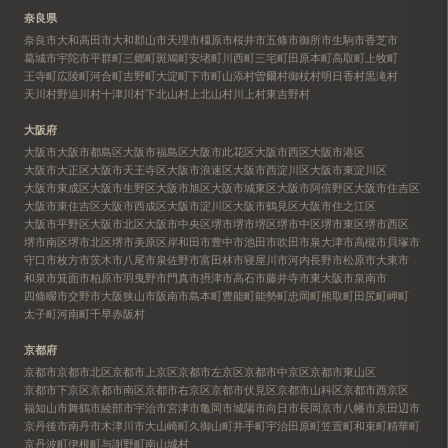
奈良県
奈良市
大和高田市
大和郡山市
天理市
橿原市
桜井市
五條市
御所市
生駒市
香芝市
葛城市
宇陀市
平群町
三郷町
斑鳩町
安堵町
川西町
三宅町
田原本町
高取町
上牧町
王寺町
広陵町
河合町
吉野町
大淀町
下市町
山添村
曽爾村
御杖村
明日香村
黒滝村
天川村
野迫川村
十津川村
下北山村
上北山村
川上村
東吉野村
大阪府
大阪市
大阪市都島区
大阪市福島区
大阪市此花区
大阪市西区
大阪市港区
大阪市大正区
大阪市天王寺区
大阪市浪速区
大阪市西淀川区
大阪市東淀川区
大阪市東成区
大阪市生野区
大阪市旭区
大阪市城東区
大阪市阿倍野区
大阪市住吉区
大阪市東住吉区
大阪市西成区
大阪市淀川区
大阪市鶴見区
大阪市住之江区
大阪市平野区
大阪市北区
大阪市中央区
堺市
堺市堺区
堺市中区
堺市東区
堺市西区
堺市南区
堺市北区
堺市美原区
岸和田市
豊中市
池田市
吹田市
泉大津市
高槻市
貝塚市
守口市
枚方市
茨木市
八尾市
泉佐野市
富田林市
寝屋川市
河内長野市
松原市
大東市
和泉市
箕面市
柏原市
羽曳野市
門真市
摂津市
高石市
藤井寺市
東大阪市
泉南市
四條畷市
交野市
大阪狭山市
阪南市
島本町
豊能町
能勢町
忠岡町
熊取町
田尻町
岬町
太子町
河南町
千早赤阪村
京都府
京都市
京都市北区
京都市上京区
京都市左京区
京都市中京区
京都市東山区
京都市下京区
京都市南区
京都市右京区
京都市伏見区
京都市山科区
京都市西京区
福知山市
舞鶴市
綾部市
宇治市
宮津市
亀岡市
城陽市
向日市
長岡京市
八幡市
京田辺市
京丹後市
南丹市
木津川市
大山崎町
久御山町
井手町
宇治田原町
笠置町
和束町
精華町
京丹波町
伊根町
与謝野町
南山城村