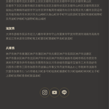
京都市
京都市北区
京都市上京区
京都市左京区
京都市中京区
京都市東山区
京都市下京区
京都市南区
京都市右京区
京都市伏見区
京都市山科区
京都市西京区
福知山市
舞鶴市
綾部市
宇治市
宮津市
亀岡市
城陽市
向日市
長岡京市
八幡市
京田辺市
京丹後市
南丹市
木津川市
大山崎町
久御山町
井手町
宇治田原町
笠置町
和束町
精華町
京丹波町
伊根町
与謝野町
南山城村
滋賀県
大津市
彦根市
長浜市
近江八幡市
草津市
守山市
栗東市
甲賀市
野洲市
湖南市
高島市
東近江市
米原市
日野町
竜王町
愛荘町
豊郷町
甲良町
多賀町
兵庫県
神戸市
神戸市東灘区
神戸市灘区
神戸市兵庫区
神戸市長田区
神戸市須磨区
神戸市垂水区
神戸市北区
神戸市中央区
神戸市西区
姫路市
尼崎市
明石市
西宮市
洲本市
芦屋市
伊丹市
相生市
豊岡市
加古川市
赤穂市
西脇市
宝塚市
三木市
高砂市
川西市
小野市
三田市
加西市
丹波篠山市
養父市
丹波市
南あわじ市
朝来市
淡路市
宍粟市
加東市
たつの市
猪名川町
多可町
稲美町
播磨町
市川町
福崎町
神河町
太子町
上郡町
佐用町
香美町
新温泉町