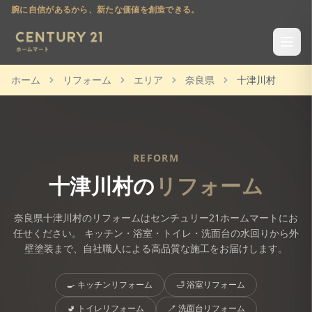
腕に自信があるから、新たな価値を創造できる。
ホーム
リフォーム
エリア
奈良県
十津川村
REFORM
十津川村
の
リフォーム
奈良県
十津川村
のリフォームはセンチュリー21ホームマートにお
任せください。 キッチン・浴室・トイレ・洗面台の水回りから外
壁塗装まで、自社職人による高品質な施工をお届けします。
🍳
キッチンリフォーム
🛁
浴室リフォーム
🚽
トイレリフォーム
🪥
洗面台リフォーム