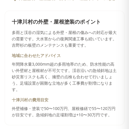
十津川村
の
外壁・屋根塗装
のポイント
多雨と渓谷の湿気による外壁・屋根の傷みへの対応が最大
の需要です。大水害からの復興関連工事も続いています。
吉野杉の板壁のメンテナンスも重要です。
地域に合わせたアドバイス
年間降水量3,000mm超の多雨地帯のため、防水性能の高
い外壁材と屋根材が不可欠です。渓谷沿いの急傾斜地は土
砂災害リスクも高く、擁壁の点検も合わせて行いましょ
う。足場設置が困難な立地が多く工事費が割増になりま
す。
十津川村
の費用目安
外壁補修・塗装で50〜100万円、屋根修繕で55〜120万円
が目安です。急傾斜地の足場割増は+10〜30万円です。