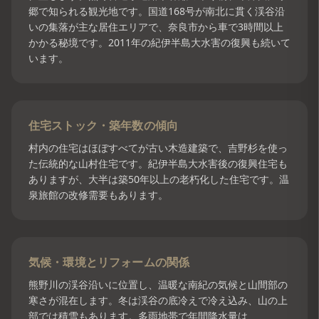
郷で知られる観光地です。国道168号が南北に貫く渓谷沿
いの集落が主な居住エリアで、奈良市から車で3時間以上
かかる秘境です。2011年の紀伊半島大水害の復興も続いて
います。
住宅ストック・築年数の傾向
村内の住宅はほぼすべてが古い木造建築で、吉野杉を使っ
た伝統的な山村住宅です。紀伊半島大水害後の復興住宅も
ありますが、大半は築50年以上の老朽化した住宅です。温
泉旅館の改修需要もあります。
気候・環境とリフォームの関係
熊野川の渓谷沿いに位置し、温暖な南紀の気候と山間部の
寒さが混在します。冬は渓谷の底冷えで冷え込み、山の上
部では積雪もあります。多雨地帯で年間降水量は