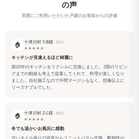
の声
実際にご利用いただいた戸建のお客様からの評価
十津川村 Y.B様
30代
🏠
★★★★★
キッチンが見違えるほど綺麗に
築20年のキッチンをリクシルに交換しました。2階のリビン
グまでの動線も考えて提案してくれて、料理が楽しくなり
ました。自社施工なので中間マージンもなく、想像以上に
リーズナブルでした。
十津川村 Z.C様
40代
🏠
★★★★★
冬でも温かいお風呂に感動
古いタイル張りの浴室からユニットバスへ交換。断熱性が