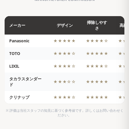
掃除しやす
メーカー
デザイン
高齢
さ
Panasonic
★★★★★
★★★★☆
★★
TOTO
★★★★☆
★★★★★
★★
LIXIL
★★★★☆
★★★★☆
★★
タカラスタンダー
★★★☆☆
★★★★★
★★
ド
クリナップ
★★★★☆
★★★★★
★★
※ 評価は当社スタッフの知見に基づく参考値です。詳しくはお問い合わせく
ださい。