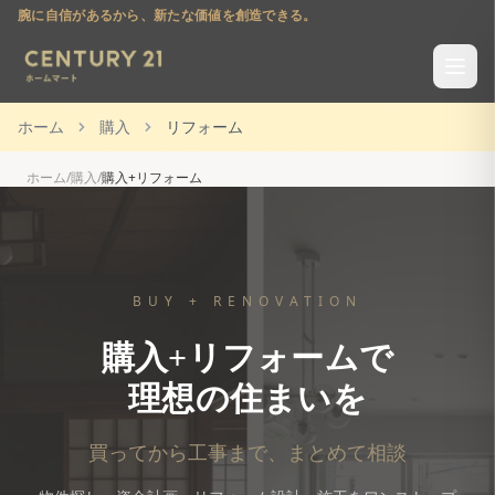
腕に自信があるから、新たな価値を創造できる。
ホーム
購入
リフォーム
ホーム
/
購入
/
購入+リフォーム
BUY + RENOVATION
購入+リフォームで
理想の住まいを
買ってから工事まで、まとめて相談