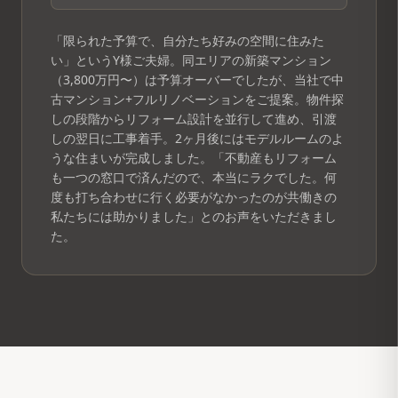
「限られた予算で、自分たち好みの空間に住みた
い」というY様ご夫婦。同エリアの新築マンション
（3,800万円〜）は予算オーバーでしたが、当社で中
古マンション+フルリノベーションをご提案。物件探
しの段階からリフォーム設計を並行して進め、引渡
しの翌日に工事着手。2ヶ月後にはモデルルームのよ
うな住まいが完成しました。「不動産もリフォーム
も一つの窓口で済んだので、本当にラクでした。何
度も打ち合わせに行く必要がなかったのが共働きの
私たちには助かりました」とのお声をいただきまし
た。