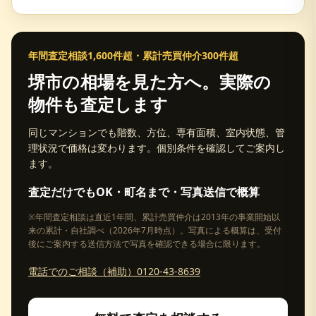
年間査定相談1,600件超・累計売買仲介300件超
堺市
の相場を見た方へ。実際の
物件も査定します
同じマンションでも階数、方位、専有面積、室内状態、管
理状況で価格は変わります。個別条件を確認してご案内し
ます。
査定だけでもOK・町名まで・写真送信で概算
※年間査定相談は直近1年間、累計売買仲介は2013年の事業開始以
来の累計・自社調べ（2026年7月時点）。写真による概算は、受付
後にご案内する送信方法で写真を確認できる場合に限ります。
電話でのご相談（補助）0120-43-8639