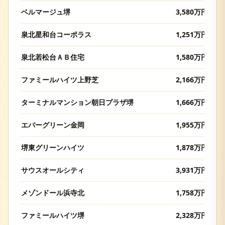
ベルマージュ堺
3,580
万円
泉北星和台コーポラス
1,251
万円
泉北若松台ＡＢ住宅
1,580
万円
ファミールハイツ上野芝
2,166
万円
ターミナルマンション朝日プラザ堺
1,666
万円
エバーグリーン金岡
1,955
万円
堺東グリーンハイツ
1,878
万円
サウスオールシティ
3,931
万円
メゾンドール浜寺北
1,758
万円
ファミールハイツ堺
2,328
万円