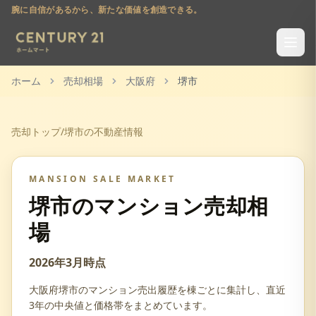
腕に自信があるから、新たな価値を創造できる。
ホーム
売却相場
大阪府
堺市
売却トップ
/
堺市
の不動産情報
MANSION SALE MARKET
堺市
のマンション売却相
場
2026年3月
時点
大阪府
堺市
のマンション売出履歴を棟ごとに集計し、直近
3年の中央値と価格帯をまとめています。