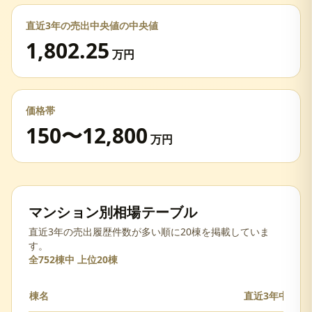
直近3年の売出中央値の中央値
1,802.25
万円
価格帯
150
〜
12,800
万円
マンション別相場テーブル
直近3年の売出履歴件数が多い順に20棟を掲載していま
す。
全
752
棟中 上位
20
棟
棟名
直近3年中央値