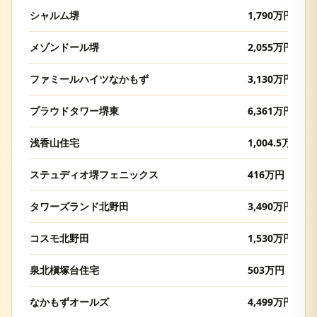
シャルム堺
1,790
万円
メゾンドール堺
2,055
万円
ファミールハイツなかもず
3,130
万円
プラウドタワー堺東
6,361
万円
浅香山住宅
1,004.5
万円
ステュディオ堺フェニックス
416
万円
タワーズランド北野田
3,490
万円
コスモ北野田
1,530
万円
泉北槇塚台住宅
503
万円
なかもずオールズ
4,499
万円