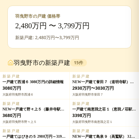
羽曳野市
の戸建 価格帯
2,480
万円 〜
3,799
万円
新築戸建:
2,480
万円〜
3,799
万円
羽曳野市
の新築戸建
15
件
新築戸建
新築戸建
一戸建て西浦６ 3080万円の詳細情報
NEW一戸建て誉田７（道明寺駅）
2930万円～3030万円の詳細情報
3080万円
2930万円〜3030万円
大阪府羽曳野市西浦６
大阪府羽曳野市誉田７
新築戸建
新築戸建
NEW一戸建て野々上５（藤井寺駅）
一戸建て南恵我之荘１（恵我ノ荘駅）
3680万円の詳細情報
3398万円の詳細情報
3680万円
3398万円
大阪府羽曳野市野々上５
大阪府羽曳野市南恵我之荘１
新築戸建
新築戸建
一戸建てはびきの５ 2980万円～3190
NEW一戸建て島泉９（高鷲駅） 3298