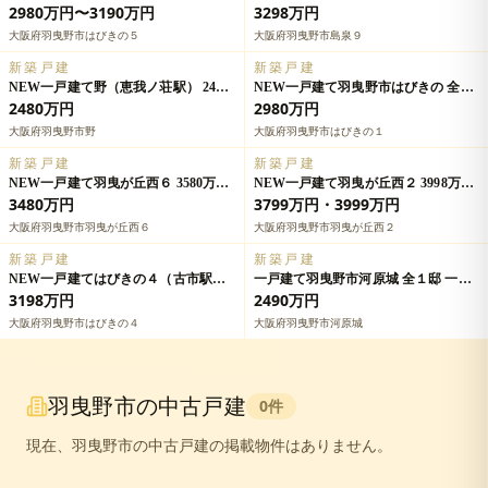
万円の詳細情報
万円の詳細情報
2980万円〜3190万円
3298万円
大阪府羽曳野市はびきの５
大阪府羽曳野市島泉９
新築戸建
新築戸建
NEW一戸建て野（恵我ノ荘駅） 2480
NEW一戸建て羽曳野市はびきの 全１
万円の詳細情報
邸 一戸建ての詳細情報
2480万円
2980万円
大阪府羽曳野市野
大阪府羽曳野市はびきの１
新築戸建
新築戸建
NEW一戸建て羽曳が丘西６ 3580万円
NEW一戸建て羽曳が丘西２ 3998万
の詳細情報
円・4198万円の詳細情報
3480万円
3799万円・3999万円
大阪府羽曳野市羽曳が丘西６
大阪府羽曳野市羽曳が丘西２
新築戸建
新築戸建
NEW一戸建てはびきの４（古市駅）
一戸建て羽曳野市河原城 全１邸 一戸
3398万円の詳細情報
建て 第2期の詳細情報
3198万円
2490万円
大阪府羽曳野市はびきの４
大阪府羽曳野市河原城
羽曳野市
の中古戸建
0
件
現在、
羽曳野市
の中古戸建の掲載物件はありません。