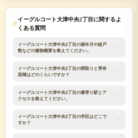
イーグルコート大津中央2丁目
に関するよ
くある質問
イーグルコート大津中央2丁目の築年月や総戸
数などの建物概要を教えてください。
イーグルコート大津中央2丁目の建物概要は次のとお
イーグルコート大津中央2丁目の間取りと専有
りです。築年月は2025年2月、総戸数は69戸、建物
面積はどのくらいですか？
は15階建、構造はRC（鉄筋コンクリート）、土地権
利は所有権です。分譲会社はダイマルヤアネック
イーグルコート大津中央2丁目の分譲時の公表値で
イーグルコート大津中央2丁目の最寄り駅とア
ス、施工会社はメルディアDC、管理会社は長谷工コ
は、間取りは1LDK〜3LDK、専有面積は36.62m²〜
クセスを教えてください。
ミュニティ、管理方式は日勤です。査定時にはこれ
65.64m²、バルコニー面積は5.67m²〜25.65m²で
らの建物条件と管理状況を確認します。
す。同じマンション内でも住戸ごとに面積・向き・
イーグルコート大津中央2丁目の交通アクセスは京阪
イーグルコート大津中央2丁目の学区はどこで
階数が異なるため、ご所有住戸の条件をもとに査定
石山坂本線／びわ湖浜大津駅 徒歩7分 JR東海道本線
すか？
します。
／大津駅 徒歩9分です。所在地は滋賀県大津市中央2
丁目6-15です。駅からの距離や利用できる路線は、
分譲時の公表情報では、学区は大津市小学校・中学