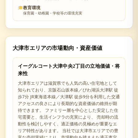
🎓
教育環境
保育園・幼稚園・学校等の環境充実
大津市
エリアの市場動向・資産価値
イーグルコート大津中央2丁目
の立地価値・将
来性
大津市
エリアは
滋賀県
でも人気の高い住宅地として
知られており、
京阪石山坂本線／びわ湖浜大津駅 徒
歩7分 JR東海道本線／大津駅 徒歩9分を利用した交通
アクセスの良さ
により長期的な資産価値の維持が期
待できます。 ファミリー層を中心とした安定した住
宅需要と、生活インフラの充実により、 売却時の流
動性を検討しやすく、適正価格の見極めが重要なエ
リア特性があります。 当社では
大津市
エリアでの豊
富な売却実績により、市場動向を踏まえた適正査定