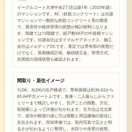
イーグルコート大津中央2丁目は築1年（2025年築）
のマンションです。RC（鉄筋コンクリート）は分譲
マンションで一般的な鉄筋コンクリート系の構造
で、遮音性や維持管理の状態が検討材料になりま
す。階建ては15階建で、総戸数69戸の中規模マンシ
ョンです。分譲会社はダイマルヤアネックス、施工
会社はメルディアDCです。査定では専有部の状態だ
けでなく、長期修繕計画、修繕積立金、管理方式、
共用部の清掃状態も確認されます。
間取り・居住イメージ
1LDK、3LDKの住戸構成で、専有面積は約36.62から
65.64平方メートルです。単身・二人暮らしからファ
ミリーまで検討しやすく、住戸ごとの階数、方位、
収納量によって評価が分かれます。主方位は北北東
で、採光や眺望の感じ方は階数と周辺建物の状況に
左右されます。売却準備では、室内写真で広さと明
るさが伝わるように整理し、水回りや床壁の状態、