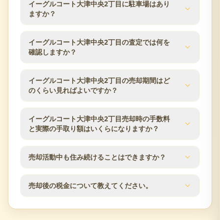
イーグルコート大津中央2丁目に駐車場はあり
マンション売却時の検討条件としてよく確認される
校学区です。学区は自治体の区域変更により変わる
ますか？
項目です。
場合があるため、最新の情報は大津市の教育委員会
などでご確認ください。
イーグルコート大津中央2丁目の駐車場数は分譲時の
イーグルコート大津中央2丁目の査定では何を
公表値で4台です。空き状況や月額使用料は時期によ
確認しますか？
り変動するため、売却のご相談時に管理組合・管理
会社の最新情報を確認します。
イーグルコート大津中央2丁目の査定では、築年数、
イーグルコート大津中央2丁目の売却期間はど
階数、方位、専有面積、間取り、室内状態、管理状
のくらい見ればよいですか？
況、修繕履歴、近隣の販売事例を確認します。大津
市エリアの市場動向も踏まえ、売却方針をご提案し
売却期間は販売価格、住戸条件、市場状況、内覧対
イーグルコート大津中央2丁目売却時の手数料
ます。
応のしやすさによって変わります。査定時に近隣の
と実際の手取り額はいくらになりますか？
販売事例や競合物件を確認し、売出価格と販売計画
の目安をご案内します。
仲介手数料は成約価格の3％+6万円（税別）が上限で
売却活動中も住み続けることはできますか？
す。登記費用、住宅ローン残債、譲渡所得税の可能
性なども含め、査定時に概算の手取り額を確認でき
はい、居住しながらの売却活動が可能です。見学希
ます。
売却後の税金について教えてください。
望者との日程調整など、ご都合に合わせて柔軟に対
応いたします。プライバシーに配慮した売却活動を
不動産売却時には譲渡所得税が発生する場合があり
行います。