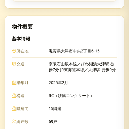
物件概要
基本情報
所在地
滋賀県大津市中央2丁目6-15
交通
京阪石山坂本線／びわ湖浜大津駅 徒
歩7分 JR東海道本線／大津駅 徒歩9分
築年月
2025年2月
構造
RC（鉄筋コンクリート）
階建て
15階建
総戸数
69戸