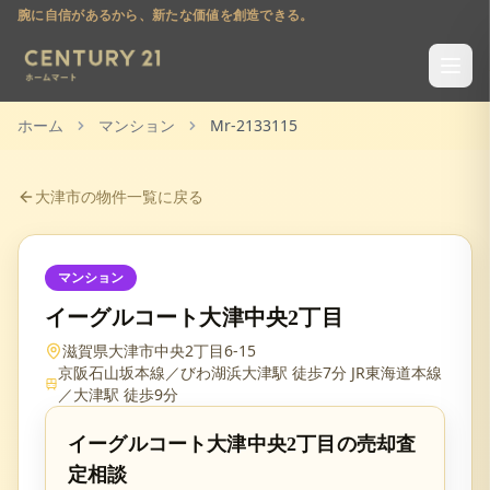
腕に自信があるから、新たな価値を創造できる。
ホーム
マンション
Mr-2133115
大津市
の物件一覧に戻る
マンション
イーグルコート大津中央2丁目
滋賀県大津市中央2丁目6-15
京阪石山坂本線／びわ湖浜大津駅 徒歩7分 JR東海道本線
／大津駅 徒歩9分
イーグルコート大津中央2丁目
の売却査
定相談