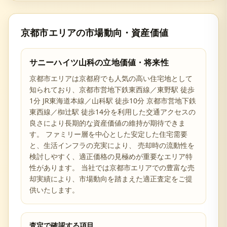
京都市
エリアの市場動向・資産価値
サニーハイツ山科
の立地価値・将来性
京都市
エリアは
京都府
でも人気の高い住宅地として
知られており、
京都市営地下鉄東西線／東野駅 徒歩
1分 JR東海道本線／山科駅 徒歩10分 京都市営地下鉄
東西線／椥辻駅 徒歩14分を利用した交通アクセスの
良さ
により長期的な資産価値の維持が期待できま
す。 ファミリー層を中心とした安定した住宅需要
と、生活インフラの充実により、 売却時の流動性を
検討しやすく、適正価格の見極めが重要なエリア特
性があります。 当社では
京都市
エリアでの豊富な売
却実績により、市場動向を踏まえた適正査定をご提
供いたします。
査定で確認する項目