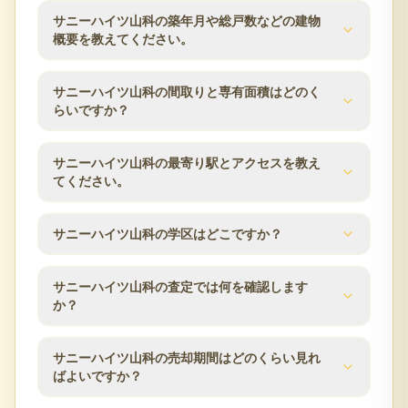
サニーハイツ山科の築年月や総戸数などの建物
概要を教えてください。
サニーハイツ山科の建物概要は次のとおりです。築
サニーハイツ山科の間取りと専有面積はどのく
年月は1979年10月、総戸数は47戸、建物は10階建、
らいですか？
構造はSRC（鉄骨鉄筋コンクリート）、土地権利は
所有権です。分譲会社は大同建設、施工会社は伊西
サニーハイツ山科の分譲時の公表値では、専有面積
サニーハイツ山科の最寄り駅とアクセスを教え
組、管理会社は和光建物総合管理、管理方式は日勤
は53.07m²〜64.35m²です。同じマンション内でも住
てください。
です。査定時にはこれらの建物条件と管理状況を確
戸ごとに面積・向き・階数が異なるため、ご所有住
認します。
戸の条件をもとに査定します。
サニーハイツ山科の交通アクセスは京都市営地下鉄
サニーハイツ山科の学区はどこですか？
東西線／東野駅 徒歩1分 JR東海道本線／山科駅 徒歩
10分 京都市営地下鉄東西線／椥辻駅 徒歩14分で
分譲時の公表情報では、小学校区は京都市立大宅小
す。所在地は京都府京都市山科区東野片下リ町21-1
サニーハイツ山科の査定では何を確認します
学校、中学校区は京都市立大宅中学校です。学区は
か？
です。駅からの距離や利用できる路線は、マンショ
自治体の区域変更により変わる場合があるため、最
ン売却時の検討条件としてよく確認される項目で
新の情報は京都市の教育委員会などでご確認くださ
す。
サニーハイツ山科の査定では、築年数、階数、方
サニーハイツ山科の売却期間はどのくらい見れ
い。
位、専有面積、間取り、室内状態、管理状況、修繕
ばよいですか？
履歴、近隣の販売事例を確認します。京都市エリア