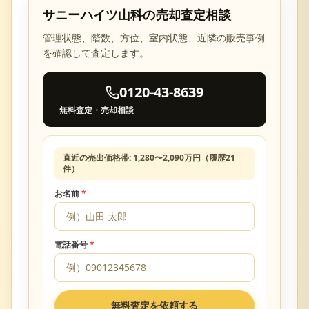
サニーハイツ山科
の売却査定相談
管理状態、階数、方位、室内状態、近隣の販売事例
を確認して査定します。
0120-43-8639
無料査定・売却相談
直近の売出価格帯:
1,280
〜
2,090
万円（履歴
21
件）
お名前
*
電話番号
*
無料査定を依頼する