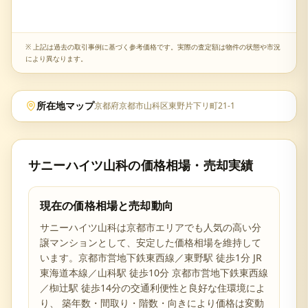
※ 上記は過去の取引事例に基づく参考価格です。実際の査定額は物件の状態や市況
により異なります。
所在地マップ
京都府京都市山科区東野片下リ町21-1
サニーハイツ山科
の価格相場・売却実績
現在の価格相場と売却動向
サニーハイツ山科
は
京都市
エリアでも人気の高い分
譲マンションとして、安定した価格相場を維持して
います。
京都市営地下鉄東西線／東野駅 徒歩1分 JR
東海道本線／山科駅 徒歩10分 京都市営地下鉄東西線
／椥辻駅 徒歩14分の交通利便性と
良好な住環境によ
り、 築年数・間取り・階数・向きにより価格は変動