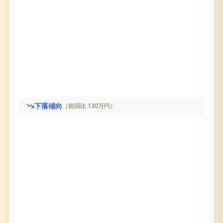
下落傾向
（前回比
130万円
）
サニーハイツ山科
の売却査定履歴です。直近価格は
1,86