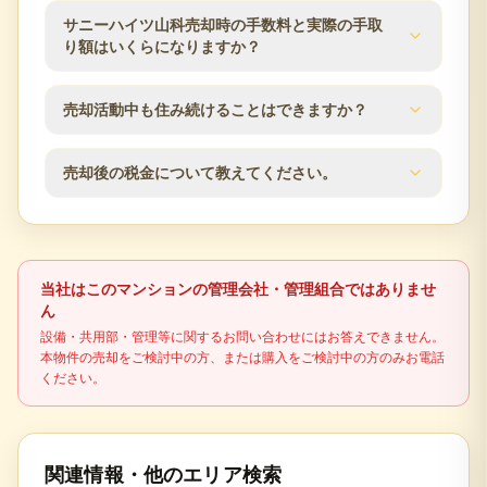
の市場動向も踏まえ、売却方針をご提案します。
売却期間は販売価格、住戸条件、市場状況、内覧対
サニーハイツ山科売却時の手数料と実際の手取
応のしやすさによって変わります。査定時に近隣の
り額はいくらになりますか？
販売事例や競合物件を確認し、売出価格と販売計画
の目安をご案内します。
仲介手数料は成約価格の3％+6万円（税別）が上限で
売却活動中も住み続けることはできますか？
す。登記費用、住宅ローン残債、譲渡所得税の可能
性なども含め、査定時に概算の手取り額を確認でき
はい、居住しながらの売却活動が可能です。見学希
ます。
売却後の税金について教えてください。
望者との日程調整など、ご都合に合わせて柔軟に対
応いたします。プライバシーに配慮した売却活動を
不動産売却時には譲渡所得税が発生する場合があり
行います。
ます。売却益の有無、所有期間、居住用財産の特例
適用可否により税額が変わるため、最終判断は税理
当社はこのマンションの管理会社・管理組合ではありませ
士などの専門家に確認してください。
ん
設備・共用部・管理等に関するお問い合わせにはお答えできません。
本物件の売却をご検討中の方、または購入をご検討中の方のみお電話
ください。
関連情報・他のエリア検索