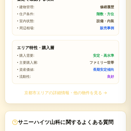
• 建物管理:
修繕履歴
• 住戸条件:
階数・方位
• 室内状態:
設備・内装
• 周辺相場:
販売事例
エリア特性・購入層
• 購入需要:
安定・高水準
• 主要購入層:
ファミリー世帯
• 資産価値:
長期安定傾向
• 流動性:
良好
京都市
エリアの詳細情報・他の物件を見る →
サニーハイツ山科
に関するよくある質問