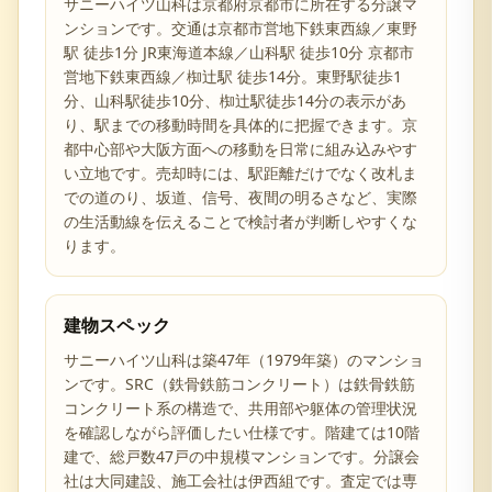
サニーハイツ山科は京都府京都市に所在する分譲マ
ンションです。交通は京都市営地下鉄東西線／東野
駅 徒歩1分 JR東海道本線／山科駅 徒歩10分 京都市
営地下鉄東西線／椥辻駅 徒歩14分。東野駅徒歩1
分、山科駅徒歩10分、椥辻駅徒歩14分の表示があ
り、駅までの移動時間を具体的に把握できます。京
都中心部や大阪方面への移動を日常に組み込みやす
い立地です。売却時には、駅距離だけでなく改札ま
での道のり、坂道、信号、夜間の明るさなど、実際
の生活動線を伝えることで検討者が判断しやすくな
ります。
建物スペック
サニーハイツ山科は築47年（1979年築）のマンショ
ンです。SRC（鉄骨鉄筋コンクリート）は鉄骨鉄筋
コンクリート系の構造で、共用部や躯体の管理状況
を確認しながら評価したい仕様です。階建ては10階
建で、総戸数47戸の中規模マンションです。分譲会
社は大同建設、施工会社は伊西組です。査定では専