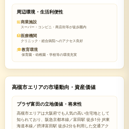
周辺環境・生活利便性
🏪
商業施設
スーパー・コンビニ・商店街等が徒歩圏内
🏥
医療機関
クリニック・総合病院へのアクセス良好
🎓
教育環境
保育園・幼稚園・学校等の環境充実
高槻市
エリアの市場動向・資産価値
プラザ富田
の立地価値・将来性
高槻市
エリアは
大阪府
でも人気の高い住宅地として
知られており、
阪急京都本線／富田駅 徒歩1分 JR東
海道本線／摂津富田駅 徒歩2分を利用した交通アク