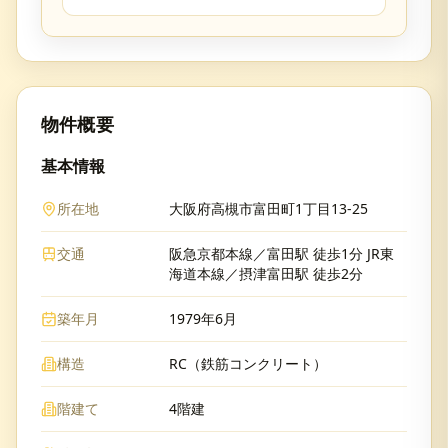
物件概要
基本情報
所在地
大阪府高槻市富田町1丁目13-25
交通
阪急京都本線／富田駅 徒歩1分 JR東
海道本線／摂津富田駅 徒歩2分
築年月
1979年6月
構造
RC（鉄筋コンクリート）
階建て
4階建