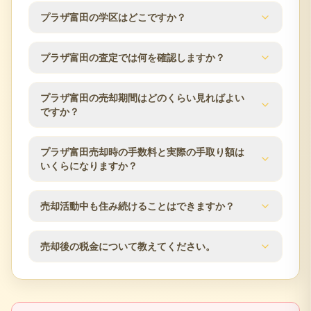
の条件をもとに査定します。
プラザ富田の交通アクセスは阪急京都本線／富田駅
プラザ富田の学区はどこですか？
徒歩1分 JR東海道本線／摂津富田駅 徒歩2分です。所
在地は大阪府高槻市富田町1丁目13-25です。駅から
分譲時の公表情報では、小学校区は高槻市立赤大路
の距離や利用できる路線は、マンション売却時の検
プラザ富田の査定では何を確認しますか？
小学校、中学校区は高槻市立第四中学校です。学区
討条件としてよく確認される項目です。
は自治体の区域変更により変わる場合があるため、
プラザ富田の査定では、築年数、階数、方位、専有
最新の情報は高槻市の教育委員会などでご確認くだ
プラザ富田の売却期間はどのくらい見ればよい
面積、間取り、室内状態、管理状況、修繕履歴、近
ですか？
さい。
隣の販売事例を確認します。高槻市エリアの市場動
向も踏まえ、売却方針をご提案します。
売却期間は販売価格、住戸条件、市場状況、内覧対
プラザ富田売却時の手数料と実際の手取り額は
応のしやすさによって変わります。査定時に近隣の
いくらになりますか？
販売事例や競合物件を確認し、売出価格と販売計画
の目安をご案内します。
仲介手数料は成約価格の3％+6万円（税別）が上限で
売却活動中も住み続けることはできますか？
す。登記費用、住宅ローン残債、譲渡所得税の可能
性なども含め、査定時に概算の手取り額を確認でき
はい、居住しながらの売却活動が可能です。見学希
ます。
売却後の税金について教えてください。
望者との日程調整など、ご都合に合わせて柔軟に対
応いたします。プライバシーに配慮した売却活動を
不動産売却時には譲渡所得税が発生する場合があり
行います。
ます。売却益の有無、所有期間、居住用財産の特例