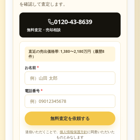
を確認して査定します。
0120-43-8639
無料査定・売却相談
直近の売出価格帯:
1,380
〜
2,180
万円（履歴
8
件）
お名前
*
電話番号
*
無料査定を依頼する
送信いただくことで、
個人情報保護方針
に同意いただいた
ものとみなします