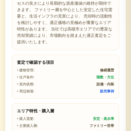
セスの良さ
により長期的な資産価値の維持が期待で
きます。 ファミリー層を中心とした安定した住宅需
要と、生活インフラの充実により、 売却時の流動性
を検討しやすく、適正価格の見極めが重要なエリア
特性があります。 当社では
高槻市
エリアでの豊富な
売却実績により、市場動向を踏まえた適正査定をご
提供いたします。
査定で確認する項目
• 建物管理:
修繕履歴
• 住戸条件:
階数・方位
• 室内状態:
設備・内装
• 周辺相場:
販売事例
エリア特性・購入層
• 購入需要:
安定・高水準
• 主要購入層:
ファミリー世帯