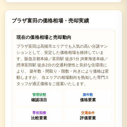
プラザ富田
の価格相場・売却実績
現在の価格相場と売却動向
プラザ富田
は
高槻市
エリアでも人気の高い分譲マン
ションとして、安定した価格相場を維持していま
す。
阪急京都本線／富田駅 徒歩1分 JR東海道本線／
摂津富田駅 徒歩2分の交通利便性と
良好な住環境に
より、 築年数・間取り・階数・向きにより価格は変
動しますが、 当エリアの相場動向を熟知した専門ス
タッフが適正価格をご提案いたします。
管理状態
築年数
確認項目
価格要素
専有面積
交通条件
比較要素
評価要素