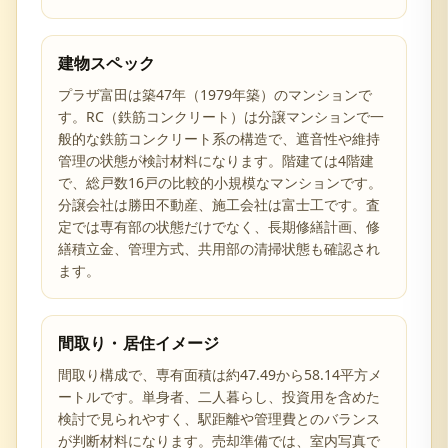
建物スペック
プラザ富田は築47年（1979年築）のマンションで
す。RC（鉄筋コンクリート）は分譲マンションで一
般的な鉄筋コンクリート系の構造で、遮音性や維持
管理の状態が検討材料になります。階建ては4階建
で、総戸数16戸の比較的小規模なマンションです。
分譲会社は勝田不動産、施工会社は富士工です。査
定では専有部の状態だけでなく、長期修繕計画、修
繕積立金、管理方式、共用部の清掃状態も確認され
ます。
間取り・居住イメージ
間取り構成で、専有面積は約47.49から58.14平方メ
ートルです。単身者、二人暮らし、投資用を含めた
検討で見られやすく、駅距離や管理費とのバランス
が判断材料になります。売却準備では、室内写真で