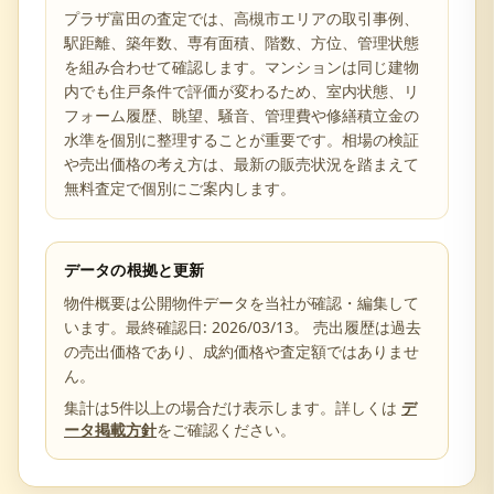
プラザ富田の査定では、高槻市エリアの取引事例、
駅距離、築年数、専有面積、階数、方位、管理状態
を組み合わせて確認します。マンションは同じ建物
内でも住戸条件で評価が変わるため、室内状態、リ
フォーム履歴、眺望、騒音、管理費や修繕積立金の
水準を個別に整理することが重要です。相場の検証
や売出価格の考え方は、最新の販売状況を踏まえて
無料査定で個別にご案内します。
データの根拠と更新
物件概要は公開物件データを当社が確認・編集して
います。最終確認日:
2026/03/13
。 売出履歴は過去
の売出価格であり、成約価格や査定額ではありませ
ん。
集計は5件以上の場合だけ表示します。詳しくは
デ
ータ掲載方針
をご確認ください。