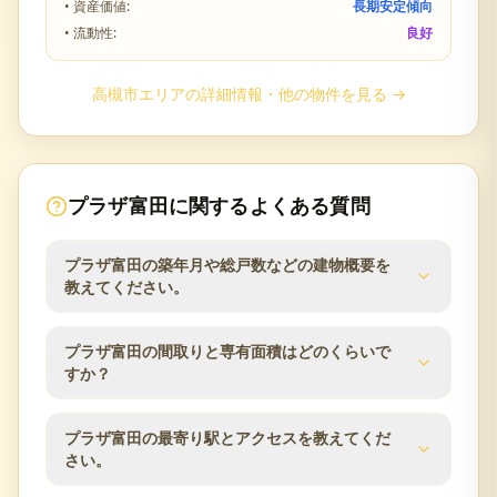
• 資産価値:
長期安定傾向
• 流動性:
良好
高槻市
エリアの詳細情報・他の物件を見る →
プラザ富田
に関するよくある質問
プラザ富田の築年月や総戸数などの建物概要を
教えてください。
プラザ富田の建物概要は次のとおりです。築年月は
プラザ富田の間取りと専有面積はどのくらいで
1979年6月、総戸数は16戸、建物は4階建、構造は
すか？
RC（鉄筋コンクリート）、土地権利は所有権です。
分譲会社は勝田不動産、施工会社は富士工、管理会
プラザ富田の分譲時の公表値では、専有面積は
プラザ富田の最寄り駅とアクセスを教えてくだ
社はSONO、管理方式は巡回です。査定時にはこれ
47.49m²〜58.14m²です。同じマンション内でも住戸
さい。
らの建物条件と管理状況を確認します。
ごとに面積・向き・階数が異なるため、ご所有住戸