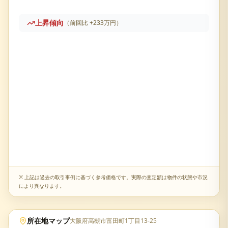
上昇傾向
（前回比
+
233万円
）
プラザ富田
の売却査定履歴です。直近価格は
1,613万円
、
※ 上記は過去の取引事例に基づく参考価格です。実際の査定額は物件の状態や市況
により異なります。
所在地マップ
大阪府高槻市富田町1丁目13-25