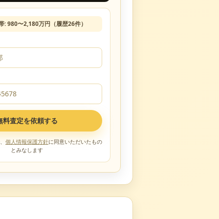
帯:
980
〜
2,180
万円（履歴
26
件）
無料査定を依頼する
、
個人情報保護方針
に同意いただいたもの
とみなします