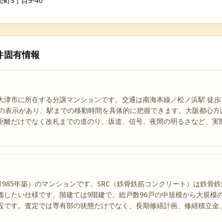
町3丁目9-40
件固有情報
津市に所在する分譲マンションです。交通は南海本線／松ノ浜駅 徒歩7
分の表示があり、駅までの移動時間を具体的に把握できます。大阪都心方
距離だけでなく改札までの道のり、坂道、信号、夜間の明るさなど、実
1985年築）のマンションです。SRC（鉄骨鉄筋コンクリート）は鉄骨
価したい仕様です。階建ては9階建で、総戸数96戸の中規模から大規模
設です。査定では専有部の状態だけでなく、長期修繕計画、修繕積立金