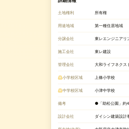
詳細情報
土地権利
所有権
用途地域
第一種住居地域
分譲会社
東レエンジニアリ
施工会社
東レ建設
管理会社
大和ライフネクス
小学校区域
上條小学校
中学校区域
小津中学校
備考
●「助松公園」約4
設計会社
ダイシン建築設計