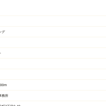
ング
ト
00m
事務所