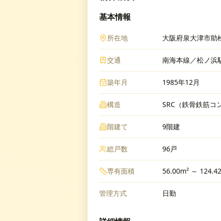
基本情報
所在地
大阪府泉大津市助松
交通
南海本線／松ノ浜駅
築年月
1985年12月
構造
SRC（鉄骨鉄筋コ
階建て
9階建
総戸数
96戸
専有面積
56.00m² ～ 124.4
管理方式
日勤