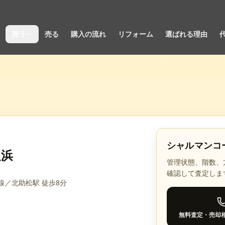
買う
売る
購入の流れ
リフォーム
選ばれる理由
シャルマンコ
之浜
管理状態、階数、
確認して査定しま
線／北助松駅 徒歩8分
無料査定・売却