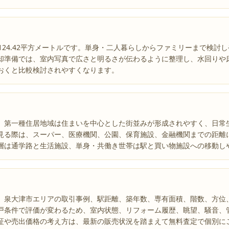
124.42平方メートルです。単身・二人暮らしからファミリーまで検討
却準備では、室内写真で広さと明るさが伝わるように整理し、水回りや
おくと比較検討されやすくなります。
。第一種住居地域は住まいを中心とした街並みが形成されやすく、日常
見る際は、スーパー、医療機関、公園、保育施設、金融機関までの距離
層は通学路と生活施設、単身・共働き世帯は駅と買い物施設への移動し
、泉大津市エリアの取引事例、駅距離、築年数、専有面積、階数、方位
戸条件で評価が変わるため、室内状態、リフォーム履歴、眺望、騒音、
証や売出価格の考え方は、最新の販売状況を踏まえて無料査定で個別に