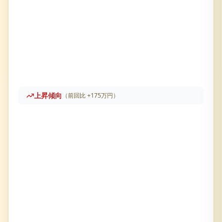
上昇傾向
（前回比
+
175万円
）
青葉丘マンション
の売却査定履歴です。直近価格は
2,21