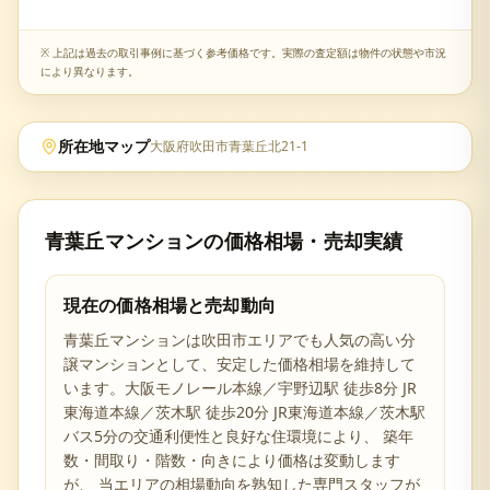
※ 上記は過去の取引事例に基づく参考価格です。実際の査定額は物件の状態や市況
により異なります。
所在地マップ
大阪府吹田市青葉丘北21-1
青葉丘マンション
の価格相場・売却実績
現在の価格相場と売却動向
青葉丘マンション
は
吹田市
エリアでも人気の高い分
譲マンションとして、安定した価格相場を維持して
います。
大阪モノレール本線／宇野辺駅 徒歩8分 JR
東海道本線／茨木駅 徒歩20分 JR東海道本線／茨木駅
バス5分の交通利便性と
良好な住環境により、 築年
数・間取り・階数・向きにより価格は変動します
が、 当エリアの相場動向を熟知した専門スタッフが