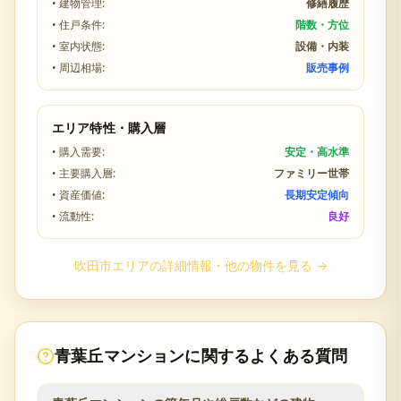
• 建物管理:
修繕履歴
• 住戸条件:
階数・方位
• 室内状態:
設備・内装
• 周辺相場:
販売事例
エリア特性・購入層
• 購入需要:
安定・高水準
• 主要購入層:
ファミリー世帯
• 資産価値:
長期安定傾向
• 流動性:
良好
吹田市
エリアの詳細情報・他の物件を見る →
青葉丘マンション
に関するよくある質問