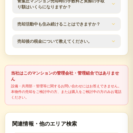
青葉丘マンション売却時の手数料と実際の手取
応のしやすさによって変わります。査定時に近隣の
り額はいくらになりますか？
販売事例や競合物件を確認し、売出価格と販売計画
の目安をご案内します。
仲介手数料は成約価格の3％+6万円（税別）が上限で
売却活動中も住み続けることはできますか？
す。登記費用、住宅ローン残債、譲渡所得税の可能
性なども含め、査定時に概算の手取り額を確認でき
はい、居住しながらの売却活動が可能です。見学希
ます。
売却後の税金について教えてください。
望者との日程調整など、ご都合に合わせて柔軟に対
応いたします。プライバシーに配慮した売却活動を
不動産売却時には譲渡所得税が発生する場合があり
行います。
ます。売却益の有無、所有期間、居住用財産の特例
適用可否により税額が変わるため、最終判断は税理
当社はこのマンションの管理会社・管理組合ではありませ
士などの専門家に確認してください。
ん
設備・共用部・管理等に関するお問い合わせにはお答えできません。
本物件の売却をご検討中の方、または購入をご検討中の方のみお電話
ください。
関連情報・他のエリア検索