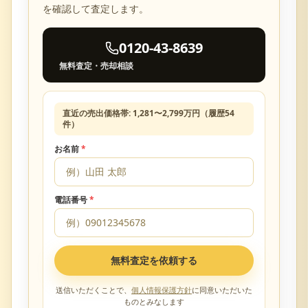
を確認して査定します。
0120-43-8639
無料査定・売却相談
直近の売出価格帯:
1,281
〜
2,799
万円（履歴
54
件）
お名前
*
電話番号
*
無料査定を依頼する
送信いただくことで、
個人情報保護方針
に同意いただいた
ものとみなします