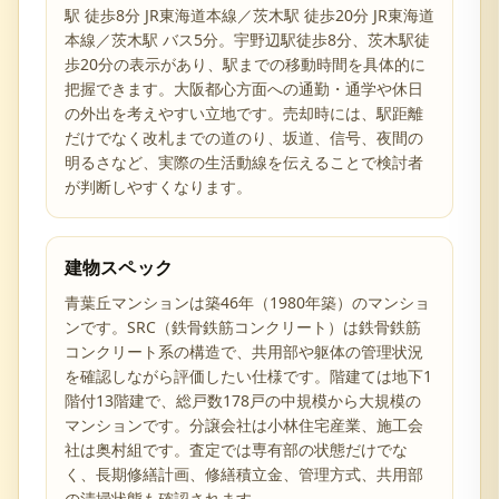
駅 徒歩8分 JR東海道本線／茨木駅 徒歩20分 JR東海道
本線／茨木駅 バス5分。宇野辺駅徒歩8分、茨木駅徒
歩20分の表示があり、駅までの移動時間を具体的に
把握できます。大阪都心方面への通勤・通学や休日
の外出を考えやすい立地です。売却時には、駅距離
だけでなく改札までの道のり、坂道、信号、夜間の
明るさなど、実際の生活動線を伝えることで検討者
が判断しやすくなります。
建物スペック
青葉丘マンションは築46年（1980年築）のマンショ
ンです。SRC（鉄骨鉄筋コンクリート）は鉄骨鉄筋
コンクリート系の構造で、共用部や躯体の管理状況
を確認しながら評価したい仕様です。階建ては地下1
階付13階建で、総戸数178戸の中規模から大規模の
マンションです。分譲会社は小林住宅産業、施工会
社は奥村組です。査定では専有部の状態だけでな
く、長期修繕計画、修繕積立金、管理方式、共用部
の清掃状態も確認されます。