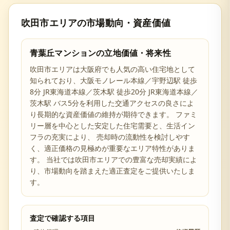
吹田市
エリアの市場動向・資産価値
青葉丘マンション
の立地価値・将来性
吹田市
エリアは
大阪府
でも人気の高い住宅地として
知られており、
大阪モノレール本線／宇野辺駅 徒歩
8分 JR東海道本線／茨木駅 徒歩20分 JR東海道本線／
茨木駅 バス5分を利用した交通アクセスの良さ
によ
り長期的な資産価値の維持が期待できます。 ファミ
リー層を中心とした安定した住宅需要と、生活イン
フラの充実により、 売却時の流動性を検討しやす
く、適正価格の見極めが重要なエリア特性がありま
す。 当社では
吹田市
エリアでの豊富な売却実績によ
り、市場動向を踏まえた適正査定をご提供いたしま
す。
査定で確認する項目