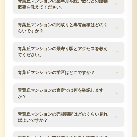
青葉丘マンションの築年月や総戸数などの建物
概要を教えてください。
青葉丘マンションの建物概要は次のとおりです。築
青葉丘マンションの間取りと専有面積はどのく
年月は1980年9月、総戸数は178戸、建物は地下1階
らいですか？
付13階建、構造はSRC（鉄骨鉄筋コンクリート）、
土地権利は所有権です。分譲会社は小林住宅産業、
青葉丘マンションの分譲時の公表値では、専有面積
青葉丘マンションの最寄り駅とアクセスを教え
施工会社は奥村組、管理会社は大和ライフネクス
は64.40m²〜97.52m²です。同じマンション内でも住
てください。
ト、管理方式は日勤です。査定時にはこれらの建物
戸ごとに面積・向き・階数が異なるため、ご所有住
条件と管理状況を確認します。
戸の条件をもとに査定します。
青葉丘マンションの交通アクセスは大阪モノレール
青葉丘マンションの学区はどこですか？
本線／宇野辺駅 徒歩8分 JR東海道本線／茨木駅 徒歩
20分 JR東海道本線／茨木駅 バス5分です。所在地は
分譲時の公表情報では、小学校区は東山田小学校、
大阪府吹田市青葉丘北21-1です。駅からの距離や利
青葉丘マンションの査定では何を確認します
中学校区は千里丘中学校です。学区は自治体の区域
か？
用できる路線は、マンション売却時の検討条件とし
変更により変わる場合があるため、最新の情報は吹
てよく確認される項目です。
田市の教育委員会などでご確認ください。
青葉丘マンションの査定では、築年数、階数、方
青葉丘マンションの売却期間はどのくらい見れ
位、専有面積、間取り、室内状態、管理状況、修繕
ばよいですか？
履歴、近隣の販売事例を確認します。吹田市エリア
の市場動向も踏まえ、売却方針をご提案します。
売却期間は販売価格、住戸条件、市場状況、内覧対