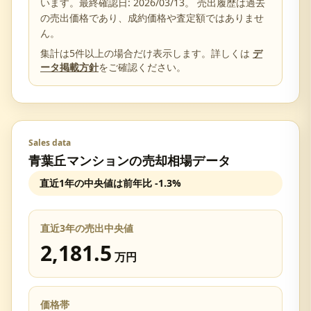
います。最終確認日:
2026/03/13
。 売出履歴は過去
の売出価格であり、成約価格や査定額ではありませ
ん。
集計は5件以上の場合だけ表示します。詳しくは
デ
ータ掲載方針
をご確認ください。
Sales data
青葉丘マンション
の売却相場データ
直近1年の中央値は前年比
-1.3%
直近3年の売出中央値
2,181.5
万円
価格帯