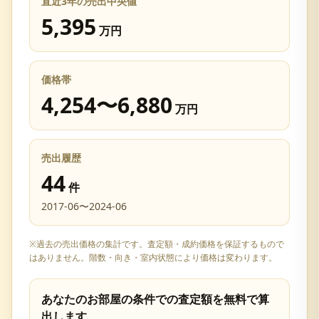
直近3年の売出中央値
5,395
万円
価格帯
4,254
〜
6,880
万円
売出履歴
44
件
2017-06
〜
2024-06
※過去の売出価格の集計です。査定額・成約価格を保証するもので
はありません。階数・向き・室内状態により価格は変わります。
あなたのお部屋の条件での査定額を無料で算
出します