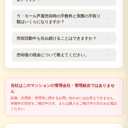
歴、近隣の販売事例を確認します。芦屋市エリアの
市場動向も踏まえ、売却方針をご提案します。
売却期間は販売価格、住戸条件、市場状況、内覧対
ラ・モール芦屋売却時の手数料と実際の手取り
応のしやすさによって変わります。査定時に近隣の
額はいくらになりますか？
販売事例や競合物件を確認し、売出価格と販売計画
の目安をご案内します。
仲介手数料は成約価格の3％+6万円（税別）が上限で
売却活動中も住み続けることはできますか？
す。登記費用、住宅ローン残債、譲渡所得税の可能
性なども含め、査定時に概算の手取り額を確認でき
はい、居住しながらの売却活動が可能です。見学希
ます。
売却後の税金について教えてください。
望者との日程調整など、ご都合に合わせて柔軟に対
応いたします。プライバシーに配慮した売却活動を
不動産売却時には譲渡所得税が発生する場合があり
行います。
ます。売却益の有無、所有期間、居住用財産の特例
適用可否により税額が変わるため、最終判断は税理
当社はこのマンションの管理会社・管理組合ではありませ
士などの専門家に確認してください。
ん
設備・共用部・管理等に関するお問い合わせにはお答えできません。
本物件の売却をご検討中の方、または購入をご検討中の方のみお電話
ください。