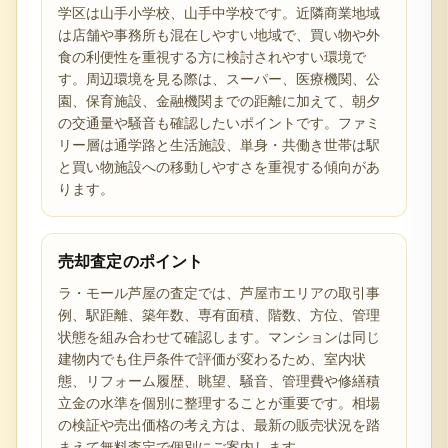
学区は山手小学校、山手中学校です。近隣商業地域
は店舗や事務所も混在しやすい地域で、買い物や外
食の利便性を重視する方に検討されやすい環境で
す。周辺環境を見る際は、スーパー、医療機関、公
園、保育施設、金融機関までの距離に加えて、朝夕
の交通量や騒音も確認したいポイントです。ファミ
リー層は通学路と生活施設、単身・共働き世帯は駅
と買い物施設への移動しやすさを重視する傾向があ
ります。
売却査定のポイント
ラ・モール芦屋の査定では、芦屋市エリアの取引事
例、駅距離、築年数、専有面積、階数、方位、管理
状態を組み合わせて確認します。マンションは同じ
建物内でも住戸条件で評価が変わるため、室内状
態、リフォーム履歴、眺望、騒音、管理費や修繕積
立金の水準を個別に整理することが重要です。相場
の検証や売出価格の考え方は、最新の販売状況を踏
まえて無料査定で個別にご案内します。