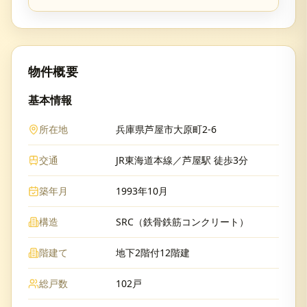
物件概要
基本情報
所在地
兵庫県芦屋市大原町2-6
交通
JR東海道本線／芦屋駅 徒歩3分
築年月
1993年10月
構造
SRC（鉄骨鉄筋コンクリート）
階建て
地下2階付12階建
総戸数
102戸