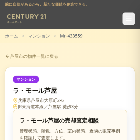
腕に自信があるから、新たな価値を創造できる。
ホーム
マンション
Mr-433559
芦屋市
の物件一覧に戻る
マンション
ラ・モール芦屋
兵庫県芦屋市大原町2-6
JR東海道本線／芦屋駅 徒歩3分
ラ・モール芦屋
の売却査定相談
管理状態、階数、方位、室内状態、近隣の販売事例
を確認して査定します。