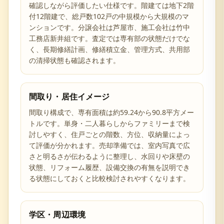
確認しながら評価したい仕様です。階建ては地下2階
付12階建で、総戸数102戸の中規模から大規模のマ
ンションです。分譲会社は芦屋市、施工会社は竹中
工務店新井組です。査定では専有部の状態だけでな
く、長期修繕計画、修繕積立金、管理方式、共用部
の清掃状態も確認されます。
間取り・居住イメージ
間取り構成で、専有面積は約59.24から90.8平方メー
トルです。単身・二人暮らしからファミリーまで検
討しやすく、住戸ごとの階数、方位、収納量によっ
て評価が分かれます。売却準備では、室内写真で広
さと明るさが伝わるように整理し、水回りや床壁の
状態、リフォーム履歴、設備交換の有無を説明でき
る状態にしておくと比較検討されやすくなります。
学区・周辺環境