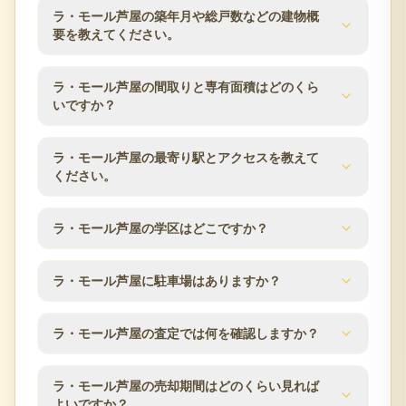
ラ・モール芦屋の築年月や総戸数などの建物概
要を教えてください。
ラ・モール芦屋の建物概要は次のとおりです。築年
ラ・モール芦屋の間取りと専有面積はどのくら
月は1993年10月、総戸数は102戸、建物は地下2階付
いですか？
12階建、構造はSRC（鉄骨鉄筋コンクリート）、土
地権利は所有権です。分譲会社は芦屋市、施工会社
ラ・モール芦屋の分譲時の公表値では、専有面積は
ラ・モール芦屋の最寄り駅とアクセスを教えて
は竹中工務店新井組、管理会社はエスリード建物管
59.24m²〜90.80m²です。同じマンション内でも住戸
ください。
理、管理方式は日勤です。査定時にはこれらの建物
ごとに面積・向き・階数が異なるため、ご所有住戸
条件と管理状況を確認します。
の条件をもとに査定します。
ラ・モール芦屋の交通アクセスはJR東海道本線／芦
ラ・モール芦屋の学区はどこですか？
屋駅 徒歩3分です。所在地は兵庫県芦屋市大原町2-6
です。駅からの距離や利用できる路線は、マンショ
分譲時の公表情報では、小学校区は山手小学校、中
ン売却時の検討条件としてよく確認される項目で
ラ・モール芦屋に駐車場はありますか？
学校区は山手中学校です。学区は自治体の区域変更
す。
により変わる場合があるため、最新の情報は芦屋市
ラ・モール芦屋の駐車場数は分譲時の公表値で64台
の教育委員会などでご確認ください。
ラ・モール芦屋の査定では何を確認しますか？
です。空き状況や月額使用料は時期により変動する
ため、売却のご相談時に管理組合・管理会社の最新
ラ・モール芦屋の査定では、築年数、階数、方位、
情報を確認します。
ラ・モール芦屋の売却期間はどのくらい見れば
専有面積、間取り、室内状態、管理状況、修繕履
よいですか？