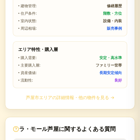
• 建物管理:
修繕履歴
• 住戸条件:
階数・方位
• 室内状態:
設備・内装
• 周辺相場:
販売事例
エリア特性・購入層
• 購入需要:
安定・高水準
• 主要購入層:
ファミリー世帯
• 資産価値:
長期安定傾向
• 流動性:
良好
芦屋市
エリアの詳細情報・他の物件を見る →
ラ・モール芦屋
に関するよくある質問