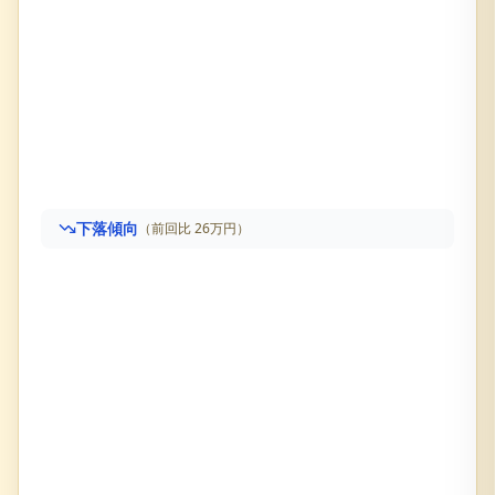
下落傾向
（前回比
26万円
）
メロディハイム楠葉６番館
の売却査定履歴です。直近価