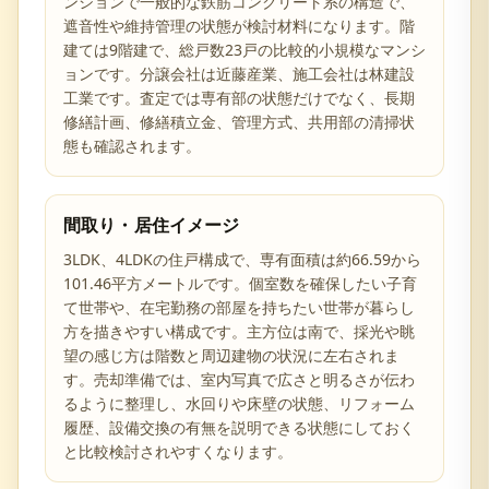
ンションで一般的な鉄筋コンクリート系の構造で、
遮音性や維持管理の状態が検討材料になります。階
建ては9階建で、総戸数23戸の比較的小規模なマンシ
ョンです。分譲会社は近藤産業、施工会社は林建設
工業です。査定では専有部の状態だけでなく、長期
修繕計画、修繕積立金、管理方式、共用部の清掃状
態も確認されます。
間取り・居住イメージ
3LDK、4LDKの住戸構成で、専有面積は約66.59から
101.46平方メートルです。個室数を確保したい子育
て世帯や、在宅勤務の部屋を持ちたい世帯が暮らし
方を描きやすい構成です。主方位は南で、採光や眺
望の感じ方は階数と周辺建物の状況に左右されま
す。売却準備では、室内写真で広さと明るさが伝わ
るように整理し、水回りや床壁の状態、リフォーム
履歴、設備交換の有無を説明できる状態にしておく
と比較検討されやすくなります。