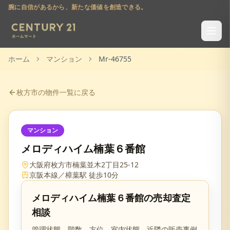
腕に自信があるから、新たな価値を創造できる。
ホーム
マンション
Mr-46755
枚方市
の物件一覧に戻る
マンション
メロディハイム楠葉６番館
大阪府枚方市楠葉並木2丁目25-12
京阪本線／樟葉駅 徒歩10分
メロディハイム楠葉６番館
の売却査定
相談
管理状態、階数、方位、室内状態、近隣の販売事例