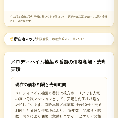
※ 上記は過去の取引事例に基づく参考価格です。実際の査定額は物件の状態や市況
により異なります。
所在地マップ
大阪府枚方市楠葉並木2丁目25-12
メロディハイム楠葉６番館
の価格相場・売却
実績
現在の価格相場と売却動向
メロディハイム楠葉６番館
は
枚方市
エリアでも人気
の高い分譲マンションとして、安定した価格相場を
維持しています。
京阪本線／樟葉駅 徒歩10分の交通
利便性と
良好な住環境により、 築年数・間取り・階
数・向きにより価格は変動しますが、 当エリアの相