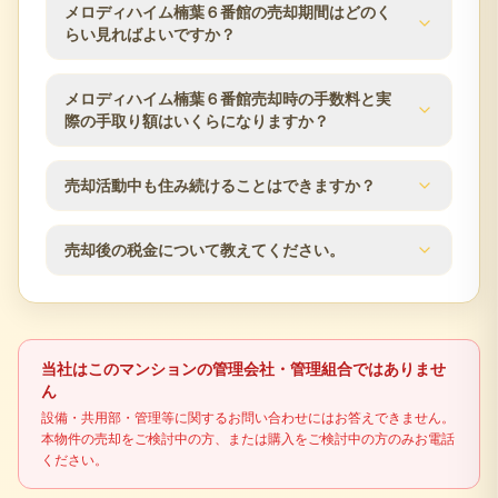
メロディハイム楠葉６番館の査定では、築年数、階
メロディハイム楠葉６番館の売却期間はどのく
数、方位、専有面積、間取り、室内状態、管理状
らい見ればよいですか？
況、修繕履歴、近隣の販売事例を確認します。枚方
市エリアの市場動向も踏まえ、売却方針をご提案し
売却期間は販売価格、住戸条件、市場状況、内覧対
メロディハイム楠葉６番館売却時の手数料と実
ます。
応のしやすさによって変わります。査定時に近隣の
際の手取り額はいくらになりますか？
販売事例や競合物件を確認し、売出価格と販売計画
の目安をご案内します。
仲介手数料は成約価格の3％+6万円（税別）が上限で
売却活動中も住み続けることはできますか？
す。登記費用、住宅ローン残債、譲渡所得税の可能
性なども含め、査定時に概算の手取り額を確認でき
はい、居住しながらの売却活動が可能です。見学希
ます。
売却後の税金について教えてください。
望者との日程調整など、ご都合に合わせて柔軟に対
応いたします。プライバシーに配慮した売却活動を
不動産売却時には譲渡所得税が発生する場合があり
行います。
ます。売却益の有無、所有期間、居住用財産の特例
適用可否により税額が変わるため、最終判断は税理
当社はこのマンションの管理会社・管理組合ではありませ
士などの専門家に確認してください。
ん
設備・共用部・管理等に関するお問い合わせにはお答えできません。
本物件の売却をご検討中の方、または購入をご検討中の方のみお電話
ください。