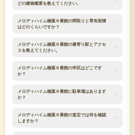
どの建物概要を教えてください。
メロディハイム楠葉６番館の建物概要は次のとおり
メロディハイム楠葉６番館の間取りと専有面積
です。築年月は2001年3月、総戸数は23戸、建物は9
はどのくらいですか？
階建、構造はRC（鉄筋コンクリート）、土地権利は
所有権です。分譲会社は近藤産業、施工会社は林建
メロディハイム楠葉６番館の分譲時の公表値では、
メロディハイム楠葉６番館の最寄り駅とアクセ
設工業、管理会社はケイエスコミュニティです。査
間取りは3LDK〜4LDK、専有面積は66.59m²〜
スを教えてください。
定時にはこれらの建物条件と管理状況を確認しま
101.46m²、バルコニー面積は14.15m²〜67.13m²で
す。
す。同じマンション内でも住戸ごとに面積・向き・
メロディハイム楠葉６番館の交通アクセスは京阪本
メロディハイム楠葉６番館の学区はどこです
階数が異なるため、ご所有住戸の条件をもとに査定
線／樟葉駅 徒歩10分です。所在地は大阪府枚方市楠
か？
します。
葉並木2丁目25-12です。駅からの距離や利用できる
路線は、マンション売却時の検討条件としてよく確
分譲時の公表情報では、小学校区は枚方市立樟葉西
メロディハイム楠葉６番館に駐車場はあります
認される項目です。
小学校、中学校区は枚方市立楠葉西中学校です。学
か？
区は自治体の区域変更により変わる場合があるた
め、最新の情報は枚方市の教育委員会などでご確認
メロディハイム楠葉６番館の駐車場数は分譲時の公
メロディハイム楠葉６番館の査定では何を確認
ください。
表値で16台です。空き状況や月額使用料は時期によ
しますか？
り変動するため、売却のご相談時に管理組合・管理
会社の最新情報を確認します。