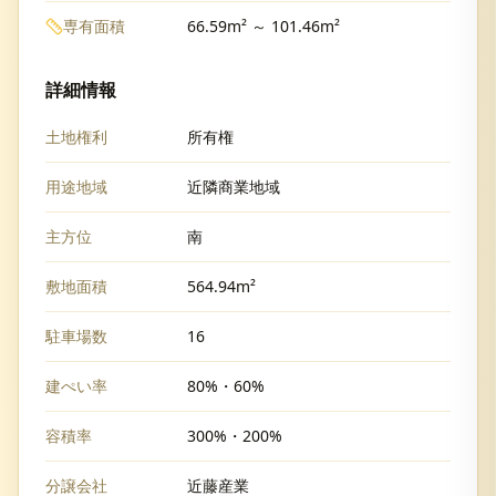
専有面積
66.59m² ～ 101.46m²
詳細情報
土地権利
所有権
用途地域
近隣商業地域
主方位
南
敷地面積
564.94m²
駐車場数
16
建ぺい率
80%・60%
容積率
300%・200%
分譲会社
近藤産業