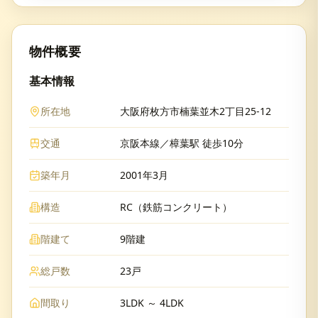
物件概要
基本情報
所在地
大阪府枚方市楠葉並木2丁目25-12
交通
京阪本線／樟葉駅 徒歩10分
築年月
2001年3月
構造
RC（鉄筋コンクリート）
階建て
9階建
総戸数
23戸
間取り
3LDK ～ 4LDK