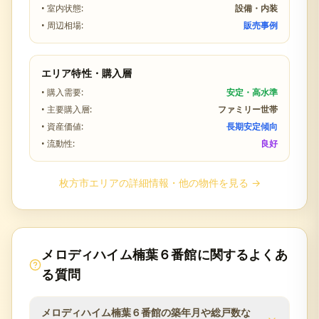
• 室内状態:
設備・内装
• 周辺相場:
販売事例
エリア特性・購入層
• 購入需要:
安定・高水準
• 主要購入層:
ファミリー世帯
• 資産価値:
長期安定傾向
• 流動性:
良好
枚方市
エリアの詳細情報・他の物件を見る →
メロディハイム楠葉６番館
に関するよくあ
る質問
メロディハイム楠葉６番館の築年月や総戸数な