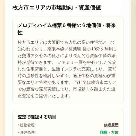
枚方市
エリアの市場動向・資産価値
メロディハイム楠葉６番館
の立地価値・将来
性
枚方市
エリアは
大阪府
でも人気の高い住宅地として
知られており、
京阪本線／樟葉駅 徒歩10分を利用し
た交通アクセスの良さ
により長期的な資産価値の維
持が期待できます。 ファミリー層を中心とした安定
した住宅需要と、生活インフラの充実により、 売却
時の流動性を検討しやすく、適正価格の見極めが重
要なエリア特性があります。 当社では
枚方市
エリア
での豊富な売却実績により、市場動向を踏まえた適
正査定をご提供いたします。
査定で確認する項目
• 建物管理:
修繕履歴
• 住戸条件:
階数・方位