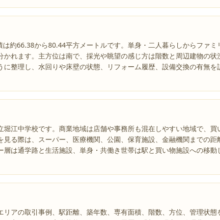
面積は約66.38から80.44平方メートルです。単身・二人暮らしからフ
分かれます。主方位は南で、採光や眺望の感じ方は階数と周辺建物の状
うに整理し、水回りや床壁の状態、リフォーム履歴、設備交換の有無を
立堀江中学校です。商業地域は店舗や事務所も混在しやすい地域で、買
を見る際は、スーパー、医療機関、公園、保育施設、金融機関までの距
ー層は通学路と生活施設、単身・共働き世帯は駅と買い物施設への移動
エリアの取引事例、駅距離、築年数、専有面積、階数、方位、管理状態