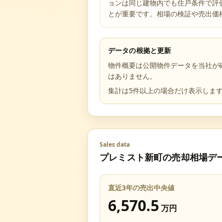
ョンは同じ建物内でも住戸条件で評
とが重要です。相場の検証や売出価
データの根拠と更新
物件概要は公開物件データを当社が
はありません。
集計は5件以上の場合だけ表示しま
Sales data
プレミスト新町
の売却相場デ
直近3年の売出中央値
6,570.5
万円