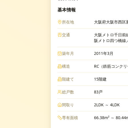
基本情報
所在地
大阪府大阪市西区新
交通
大阪メトロ千日前線
阪メトロ四つ橋線／
築年月
2011年3月
構造
RC（鉄筋コンクリ
階建て
15階建
総戸数
83戸
間取り
2LDK ～ 4LDK
専有面積
66.38m² ～ 80.44