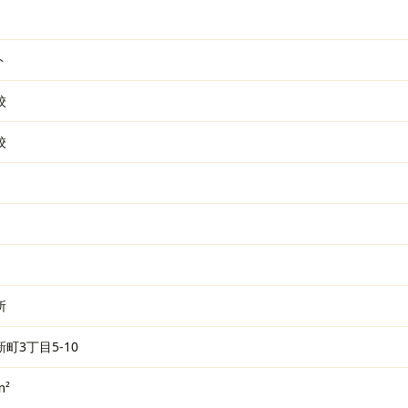
ト
校
校
所
町3丁目5-10
m²