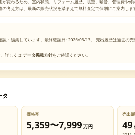
価が変わるため、室内状態、リフォーム履歴、眺望、騒音、管理費や修
格の考え方は、最新の販売状況を踏まえて無料査定で個別にご案内しま
確認・編集しています。最終確認日:
2026/03/13
。 売出履歴は過去の
す。詳しくは
データ掲載方針
をご確認ください。
ータ
価格帯
売出履
5,359
〜
7,999
49
万円
2011-