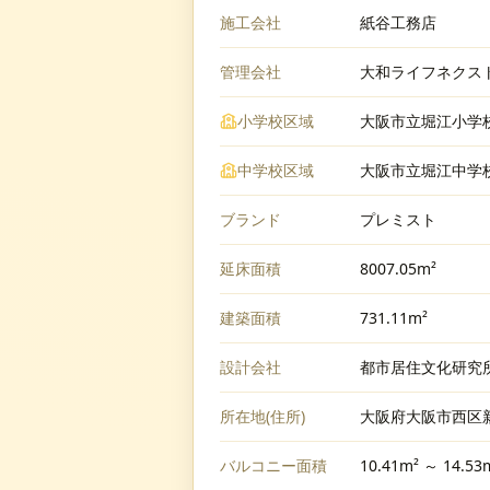
施工会社
紙谷工務店
管理会社
大和ライフネクス
小学校区域
大阪市立堀江小学
中学校区域
大阪市立堀江中学
ブランド
プレミスト
延床面積
8007.05m²
建築面積
731.11m²
設計会社
都市居住文化研究
所在地(住所)
大阪府大阪市西区新
バルコニー面積
10.41m² ～ 14.53