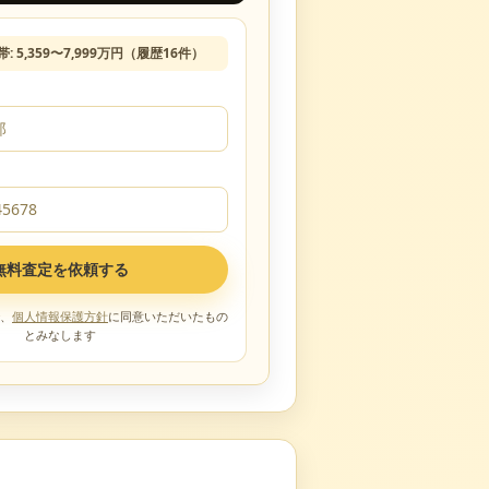
帯:
5,359
〜
7,999
万円（履歴
16
件）
無料査定を依頼する
、
個人情報保護方針
に同意いただいたもの
とみなします