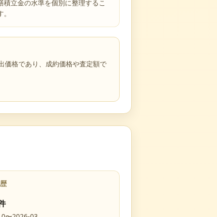
繕積立金の水準を個別に整理するこ
す。
売出価格であり、成約価格や査定額で
歴
件
10
〜
2026-03