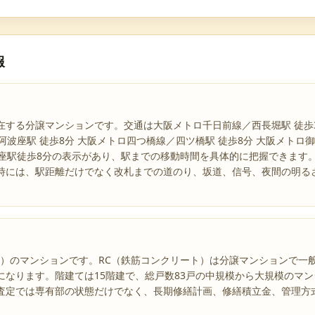
報
在する分譲マンションです。交通は大阪メトロ千日前線／西長堀駅 徒歩
阿波座駅 徒歩8分 大阪メトロ四つ橋線／四ツ橋駅 徒歩8分 大阪メトロ
波座駅徒歩8分の表示があり、駅までの移動時間を具体的に把握できます
時には、駅距離だけでなく改札までの道のり、坂道、信号、夜間の明る
。
年築）のマンションです。RC（鉄筋コンクリート）は分譲マンションで
になります。階建ては15階建で、総戸数83戸の中規模から大規模のマ
査定では専有部の状態だけでなく、長期修繕計画、修繕積立金、管理方