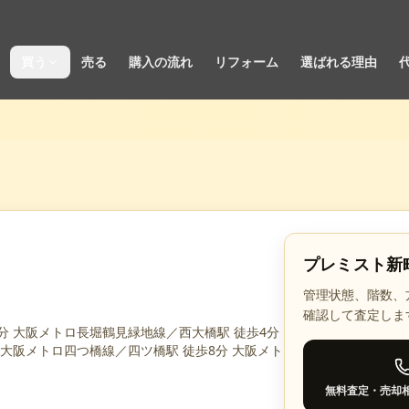
買う
売る
購入の流れ
リフォーム
選ばれる理由
プレミスト新
管理状態、階数、
確認して査定しま
分 大阪メトロ長堀鶴見緑地線／西大橋駅 徒歩4分
 大阪メトロ四つ橋線／四ツ橋駅 徒歩8分 大阪メト
無料査定・売却