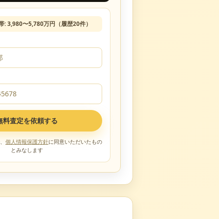
帯:
3,980
〜
5,780
万円（履歴
20
件）
無料査定を依頼する
、
個人情報保護方針
に同意いただいたもの
とみなします