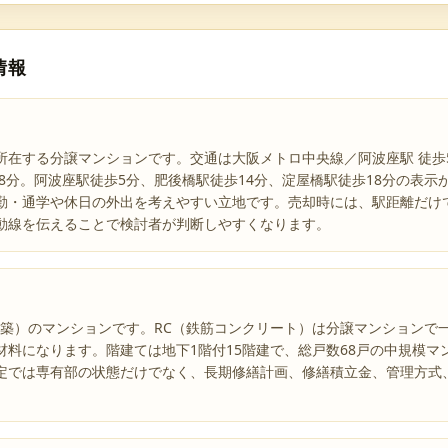
情報
所在する分譲マンションです。交通は大阪メトロ中央線／阿波座駅 徒歩
歩18分。阿波座駅徒歩5分、肥後橋駅徒歩14分、淀屋橋駅徒歩18分の表
勤・通学や休日の外出を考えやすい立地です。売却時には、駅距離だけ
動線を伝えることで検討者が判断しやすくなります。
1年築）のマンションです。RC（鉄筋コンクリート）は分譲マンション
材料になります。階建ては地下1階付15階建で、総戸数68戸の中規模マ
定では専有部の状態だけでなく、長期修繕計画、修繕積立金、管理方式