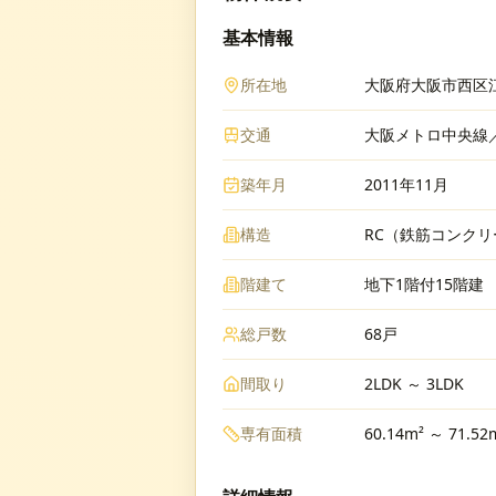
基本情報
所在地
大阪府大阪市西区江
交通
大阪メトロ中央線／
築年月
2011年11月
構造
RC（鉄筋コンクリ
階建て
地下1階付15階建
総戸数
68戸
間取り
2LDK ～ 3LDK
専有面積
60.14m² ～ 71.52