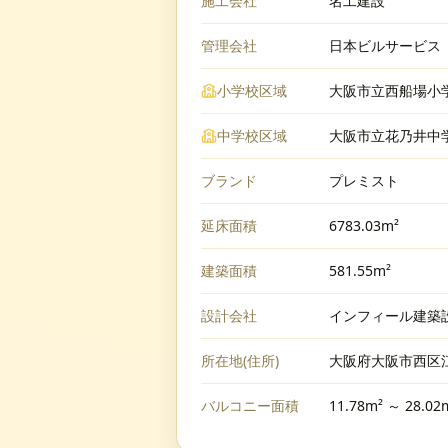
施工会社
名工建設
管理会社
日本ビルサービス
小学校区域
大阪市立西船場小
中学校区域
大阪市立花乃井中
ブランド
プレミスト
延床面積
6783.03m²
建築面積
581.55m²
設計会社
インフィール建築
所在地(住所)
大阪府大阪市西区江
バルコニー面積
11.78m² ～ 28.02