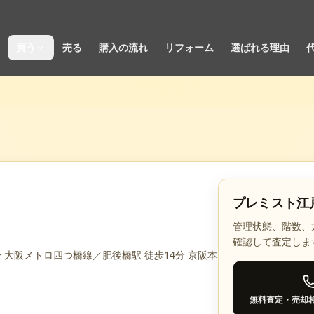
買う
売る
購入の流れ
リフォーム
選ばれる理由
プレミスト江
管理状態、階数、
確認して査定しま
 大阪メトロ四つ橋線／肥後橋駅 徒歩14分 京阪本
無料査定・売却