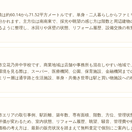
面積は約60.14から71.52平方メートルです。単身・二人暮らしからフ
分かれます。主方位は南南東で、採光や眺望の感じ方は階数と周辺建物
るように整理し、水回りや床壁の状態、リフォーム履歴、設備交換の有
市立花乃井中学校です。商業地域は店舗や事務所も混在しやすい地域で
環境を見る際は、スーパー、医療機関、公園、保育施設、金融機関まで
ミリー層は通学路と生活施設、単身・共働き世帯は駅と買い物施設への
市エリアの取引事例、駅距離、築年数、専有面積、階数、方位、管理状
評価が変わるため、室内状態、リフォーム履歴、眺望、騒音、管理費や
価格の考え方は、最新の販売状況を踏まえて無料査定で個別にご案内し