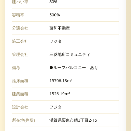
建ぺい率
80%
容積率
500%
分譲会社
藤和不動産
施工会社
フジタ
管理会社
三菱地所コミュニティ
備考
●ルーフバルコニー：あり
延床面積
15706.18m²
建築面積
1526.19m²
設計会社
フジタ
所在地(住所)
滋賀県栗東市綣3丁目2-15