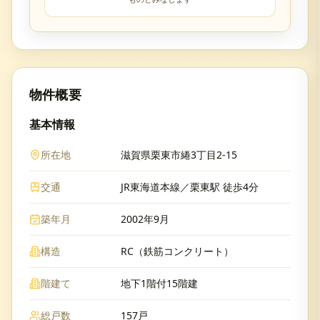
物件概要
基本情報
所在地
滋賀県栗東市綣3丁目2-15
交通
JR東海道本線／栗東駅 徒歩4分
築年月
2002年9月
構造
RC（鉄筋コンクリート）
階建て
地下1階付15階建
総戸数
157戸