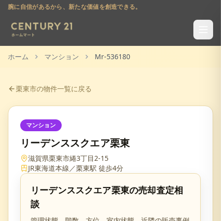
腕に自信があるから、新たな価値を創造できる。
ホーム
マンション
Mr-536180
栗東市
の物件一覧に戻る
マンション
リーデンススクエア栗東
滋賀県栗東市綣3丁目2-15
JR東海道本線／栗東駅 徒歩4分
リーデンススクエア栗東
の売却査定相
談
管理状態、階数、方位、室内状態、近隣の販売事例