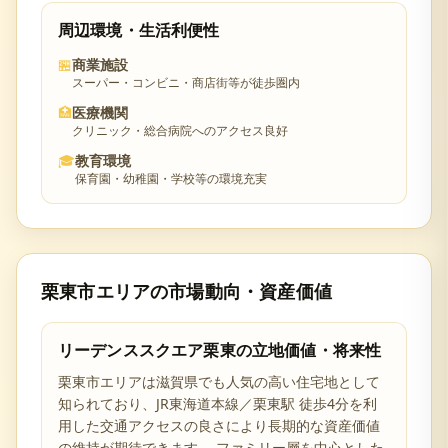
周辺環境・生活利便性
🏪
商業施設
スーパー・コンビニ・商店街等が徒歩圏内
🏥
医療機関
クリニック・総合病院へのアクセス良好
🎓
教育環境
保育園・幼稚園・学校等の環境充実
栗東市
エリアの市場動向・資産価値
リーデンススクエア栗東
の立地価値・将来性
栗東市
エリアは
滋賀県
でも人気の高い住宅地として
知られており、
JR東海道本線／栗東駅 徒歩4分を利
用した交通アクセスの良さ
により長期的な資産価値
の維持が期待できます。 ファミリー層を中心とした