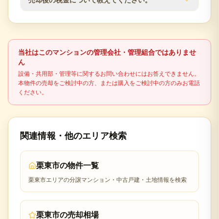
望者との日程調整など、ご都合に合わせて柔軟に対
応いたします。プライバシーに配慮した売却活動を
不動産売却時には譲渡所得税が発生する場合があり
行います。
ます。売却益の有無、所有期間、居住用財産の特例
適用可否により税額が変わるため、最終判断は税理
当社はこのマンションの管理会社・管理組合ではありませ
士などの専門家に確認してください。
ん
設備・共用部・管理等に関するお問い合わせにはお答えできません。
本物件の売却をご検討中の方、または購入をご検討中の方のみお電話
ください。
関連情報・他のエリア検索
栗東市
の物件一覧
栗東市
エリアの分譲マンション・中古戸建・土地情報を検索
栗東市
の売却相場