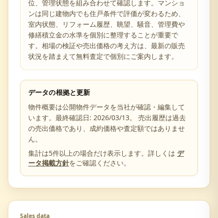
位、管理状態を組み合わせて確認します。マンショ
ンは同じ建物内でも住戸条件で評価が変わるため、
室内状態、リフォーム履歴、眺望、騒音、管理費や
修繕積立金の水準を個別に整理することが重要で
す。相場の検証や売出価格の考え方は、最新の販売
状況を踏まえて無料査定で個別にご案内します。
データの根拠と更新
物件概要は公開物件データを当社が確認・編集して
います。最終確認日:
2026/03/13
。 売出履歴は過去
の売出価格であり、成約価格や査定額ではありませ
ん。
集計は5件以上の場合だけ表示します。詳しくは
デ
ータ掲載方針
をご確認ください。
Sales data