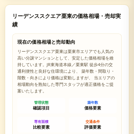
リーデンススクエア栗東
の価格相場・売却実
績
現在の価格相場と売却動向
リーデンススクエア栗東
は
栗東市
エリアでも人気の
高い分譲マンションとして、安定した価格相場を維
持しています。
JR東海道本線／栗東駅 徒歩4分の交
通利便性と
良好な住環境により、 築年数・間取り・
階数・向きにより価格は変動しますが、 当エリアの
相場動向を熟知した専門スタッフが適正価格をご提
案いたします。
管理状態
築年数
確認項目
価格要素
専有面積
交通条件
比較要素
評価要素