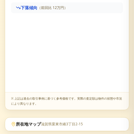
下落傾向
（前回比
12万円
）
リーデンススクエア栗東
の売却査定履歴です。直近価格
※ 上記は過去の取引事例に基づく参考価格です。実際の査定額は物件の状態や市況
により異なります。
所在地マップ
滋賀県栗東市綣3丁目2-15