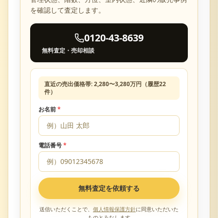
を確認して査定します。
0120-43-8639
無料査定・売却相談
直近の売出価格帯:
2,280
〜
3,280
万円（履歴
22
件）
お名前
*
電話番号
*
無料査定を依頼する
送信いただくことで、
個人情報保護方針
に同意いただいた
ものとみなします