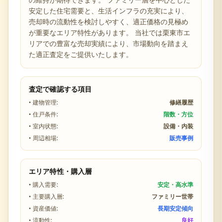
安定した住宅需要と、生活インフラの充実により、
売却時の流動性を検討しやすく、適正価格の見極め
が重要なエリア特性があります。 当社では
栗東市
エ
リアでの豊富な売却実績により、市場動向を踏まえ
た適正査定をご提供いたします。
査定で確認する項目
• 建物管理:
修繕履歴
• 住戸条件:
階数・方位
• 室内状態:
設備・内装
• 周辺相場:
販売事例
エリア特性・購入層
• 購入需要:
安定・高水準
• 主要購入層:
ファミリー世帯
• 資産価値:
長期安定傾向
• 流動性:
良好