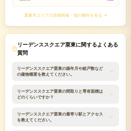
栗東市
エリアの詳細情報・他の物件を見る →
リーデンススクエア栗東
に関するよくある
質問
リーデンススクエア栗東の築年月や総戸数など
の建物概要を教えてください。
リーデンススクエア栗東の建物概要は次のとおりで
リーデンススクエア栗東の間取りと専有面積は
す。築年月は2002年9月、総戸数は157戸、建物は地
どのくらいですか？
下1階付15階建、構造はRC（鉄筋コンクリート）、
土地権利は所有権です。分譲会社は藤和不動産、施
リーデンススクエア栗東の分譲時の公表値では、間
リーデンススクエア栗東の最寄り駅とアクセス
工会社はフジタ、管理会社は三菱地所コミュニテ
取りは3LDK〜4LDK、専有面積は74.17m²〜
を教えてください。
ィ、管理方式は日勤です。査定時にはこれらの建物
100.80m²、バルコニー面積は11.70m²〜18.40m²で
条件と管理状況を確認します。
す。同じマンション内でも住戸ごとに面積・向き・