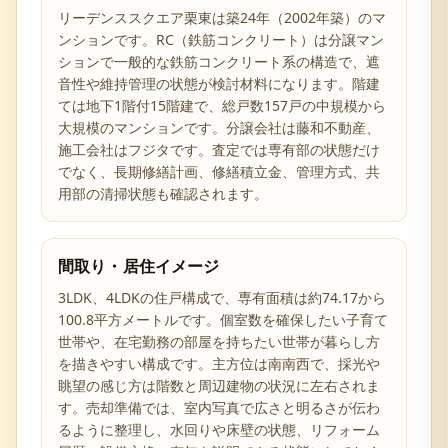
リーデンススクエア栗東は築24年（2002年築）のマ
ンションです。RC（鉄筋コンクリート）は分譲マン
ションで一般的な鉄筋コンクリート系の構造で、遮
音性や維持管理の状態が検討材料になります。階建
ては地下1階付15階建で、総戸数157戸の中規模から
大規模のマンションです。分譲会社は藤和不動産、
施工会社はフジタです。査定では専有部の状態だけ
でなく、長期修繕計画、修繕積立金、管理方式、共
用部の清掃状態も確認されます。
間取り・居住イメージ
3LDK、4LDKの住戸構成で、専有面積は約74.17から
100.8平方メートルです。個室数を確保したい子育て
世帯や、在宅勤務の部屋を持ちたい世帯が暮らし方
を描きやすい構成です。主方位は南南西で、採光や
眺望の感じ方は階数と周辺建物の状況に左右されま
す。売却準備では、室内写真で広さと明るさが伝わ
るように整理し、水回りや床壁の状態、リフォーム