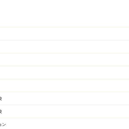
校
校
ョン