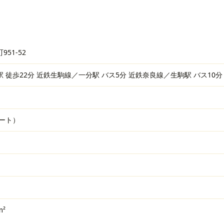
51-52
 徒歩22分 近鉄生駒線／一分駅 バス5分 近鉄奈良線／生駒駅 バス10分
ート）
m²