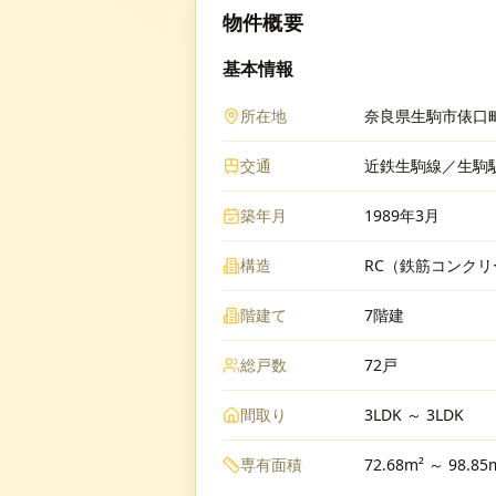
物件概要
基本情報
所在地
奈良県生駒市俵口町9
交通
近鉄生駒線／生駒駅
築年月
1989年3月
構造
RC（鉄筋コンクリ
階建て
7階建
総戸数
72戸
間取り
3LDK ～ 3LDK
専有面積
72.68m² ～ 98.85