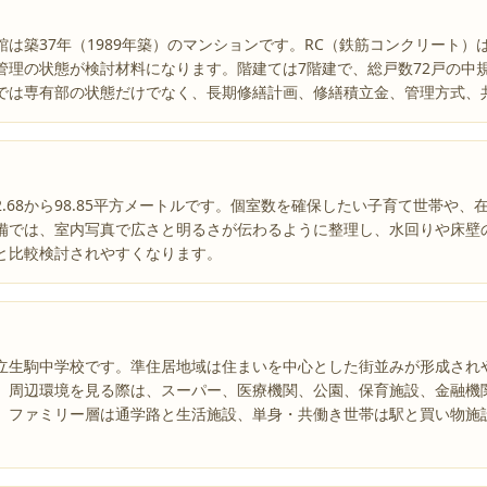
は築37年（1989年築）のマンションです。RC（鉄筋コンクリート
管理の状態が検討材料になります。階建ては7階建で、総戸数72戸の中
では専有部の状態だけでなく、長期修繕計画、修繕積立金、管理方式、
2.68から98.85平方メートルです。個室数を確保したい子育て世帯や
備では、室内写真で広さと明るさが伝わるように整理し、水回りや床壁
と比較検討されやすくなります。
立生駒中学校です。準住居地域は住まいを中心とした街並みが形成され
。周辺環境を見る際は、スーパー、医療機関、公園、保育施設、金融機
。ファミリー層は通学路と生活施設、単身・共働き世帯は駅と買い物施