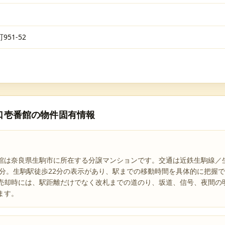
51-52
口壱番館
の物件固有情報
は奈良県生駒市に所在する分譲マンションです。交通は近鉄生駒線／生駒
10分。生駒駅徒歩22分の表示があり、駅までの移動時間を具体的に把握
売却時には、駅距離だけでなく改札までの道のり、坂道、信号、夜間の
ます。