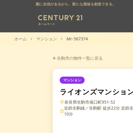
腕に自信があるから、新たな価値を創造できる。
ホーム
マンション
Mr-567374
生駒市
の物件一覧に戻る
マンション
ライオンズマンショ
奈良県生駒市俵口町951-52
近鉄生駒線／生駒駅 徒歩22分 近鉄
10分