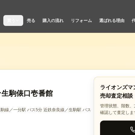
買う
売る
購入の流れ
リフォーム
選ばれる理由
ライオンズマ
ン生駒俵口壱番館
売却査定相談
管理状態、階数、
生駒線／一分駅 バス5分 近鉄奈良線／生駒駅 バス
確認して査定しま