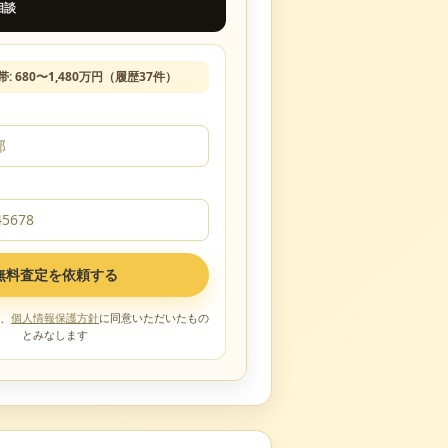
相談
帯:
680
〜
1,480
万円（履歴
37
件）
無料査定を依頼する
、
個人情報保護方針
に同意いただいたもの
とみなします