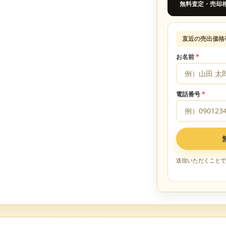
無料査定・売却
直近の売出価格
お名前
*
電話番号
*
送信いただくことで