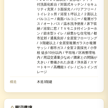
付洗面化粧台 / 対面式キッチン / セキュ
リティ充実 / ３面採光 / バリアフリー /
トイレ２ヶ所 / 浴室１坪以上 / ２面以上
バルコニー / 南面バルコニー / 複層ガラ
ス / オートバス / 温水洗浄便座 / 床下収
納 / 浴室に窓 / ＴＶモニタ付インターホ
ン / 節水型トイレ / 緑豊かな住宅地 / 都
市近郊 / 通風良好 / 全居室フローリング
/ ３階建以上 / 全居室複層ガラスか複層
サッシ / 都市ガス / 全室２面採光 / 小学
校 徒歩10分以内 / 平坦地 / 区画整理地
内 / 周辺交通量少なめ / 隣家との間隔が
大きい / 整備された歩道 / 浄水器 / スマ
ートキー / 高機能トイレ / ビルトインガ
レージ
構造
木造3階建
周辺環境