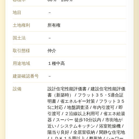
地目
－
土地権利
所有権
国土法
－
取引態様
仲介
用途地域
１種中高
建築確認番号
－
設備
設計住宅性能評価書 / 建設住宅性能評価
書（新築時） / フラット３５・S適合証
明書 / 省エネルギー対策 / フラット３５
Sに対応 / 地盤調査済 / 年内引渡可 / 即
引渡可 / ２沿線以上利用可 / 省エネ給湯
器 / スーパー 徒歩10分以内 / 市街地が
近い / システムキッチン / 浴室乾燥機 /
陽当り良好 / 全居室収納 / 閑静な住宅地
/ ＬＤＫ１５畳以上 / 整形地 / シャワー