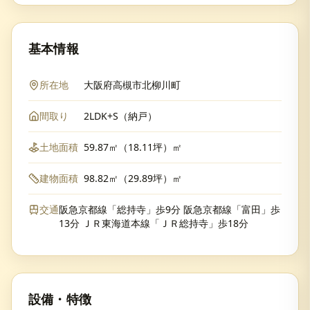
基本情報
所在地
大阪府高槻市北柳川町
間取り
2LDK+S（納戸）
土地面積
59.87㎡（18.11坪）㎡
建物面積
98.82㎡（29.89坪）㎡
交通
阪急京都線「総持寺」歩9分 阪急京都線「富田」歩
13分 ＪＲ東海道本線「ＪＲ総持寺」歩18分
設備・特徴