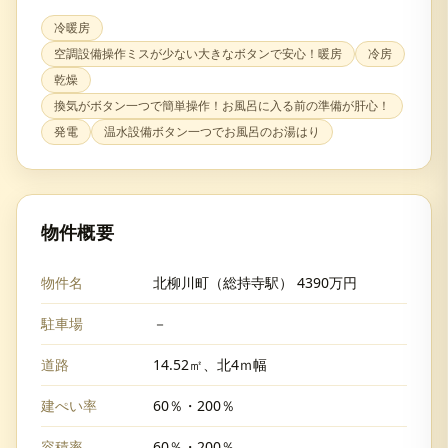
冷暖房
空調設備操作ミスが少ない大きなボタンで安心！暖房
冷房
乾燥
換気がボタン一つで簡単操作！お風呂に入る前の準備が肝心！
発電
温水設備ボタン一つでお風呂のお湯はり
物件概要
物件名
北柳川町（総持寺駅） 4390万円
駐車場
－
道路
14.52㎡、北4ｍ幅
建ぺい率
60％・200％
容積率
60％・200％