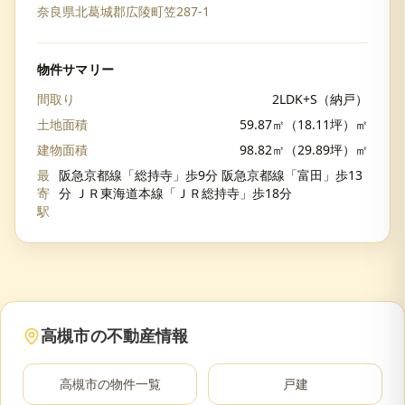
奈良県北葛城郡広陵町笠287-1
物件サマリー
間取り
2LDK+S（納戸）
土地面積
59.87㎡（18.11坪）㎡
建物面積
98.82㎡（29.89坪）㎡
最
阪急京都線「総持寺」歩9分 阪急京都線「富田」歩13
寄
分 ＪＲ東海道本線「ＪＲ総持寺」歩18分
駅
高槻市
の不動産情報
高槻市
の物件一覧
戸建