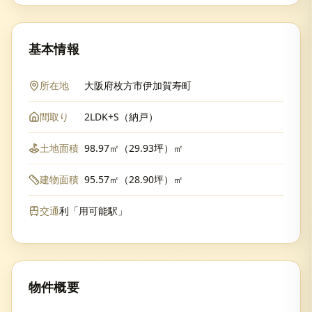
基本情報
所在地
大阪府枚方市伊加賀寿町
間取り
2LDK+S（納戸）
土地面積
98.97㎡（29.93坪）㎡
建物面積
95.57㎡（28.90坪）㎡
交通
利「用可能駅」
物件概要