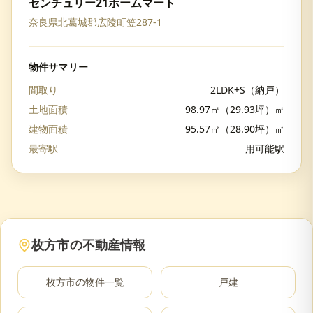
センチュリー21ホームマート
奈良県北葛城郡広陵町笠287-1
物件サマリー
間取り
2LDK+S（納戸）
土地面積
98.97㎡（29.93坪）㎡
建物面積
95.57㎡（28.90坪）㎡
最寄駅
用可能駅
枚方市
の不動産情報
枚方市
の物件一覧
戸建