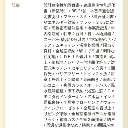
設備
設計住宅性能評価書 / 建設住宅性能評価
書（新築時） / BELS/省エネ基準適合認
定書あり / フラット３５・S適合証明書 /
省エネルギー対策 / フラット３５Sに対
応 / 高気密高断熱住宅 / 地盤調査済 / 年
内引渡可 / 駐車２台可 / 省エネ給湯器 /
スーパー 徒歩10分以内 / 市街地が近い /
システムキッチン / 浴室乾燥機 / 陽当り
良好 / 全居室収納 / 駅まで平坦 / 閑静な
住宅地 / ＬＤＫ１５畳以上 / 前道６ｍ以
上 / 整形地 / シャワー付洗面化粧台 / 対
面式キッチン / セキュリティ充実 / ３面
採光 / バリアフリー / トイレ２ヶ所 / 浴
室１坪以上 / ２階建 / 東南向き / 南面バ
ルコニー / 複層ガラス / オートバス / 温
水洗浄便座 / 床下収納 / 浴室に窓 / ＴＶ
モニタ付インターホン / 節水型トイレ /
通風良好 / 全居室フローリング / ウォー
クインクローゼット / 全居室６畳以上 /
リビング階段 / 全居室複層ガラスか複層
サッシ / 都市ガス / 全室２面採光 / 納戸
/ 周辺交通量少なめ / 隣家との間隔が大