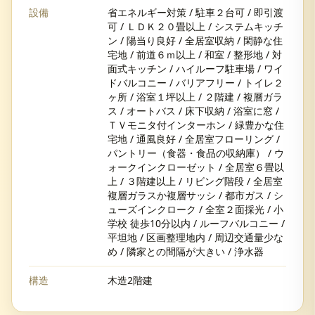
設備
省エネルギー対策 / 駐車２台可 / 即引渡
可 / ＬＤＫ２０畳以上 / システムキッチ
ン / 陽当り良好 / 全居室収納 / 閑静な住
宅地 / 前道６ｍ以上 / 和室 / 整形地 / 対
面式キッチン / ハイルーフ駐車場 / ワイ
ドバルコニー / バリアフリー / トイレ２
ヶ所 / 浴室１坪以上 / ２階建 / 複層ガラ
ス / オートバス / 床下収納 / 浴室に窓 /
ＴＶモニタ付インターホン / 緑豊かな住
宅地 / 通風良好 / 全居室フローリング /
パントリー（食器・食品の収納庫） / ウ
ォークインクローゼット / 全居室６畳以
上 / ３階建以上 / リビング階段 / 全居室
複層ガラスか複層サッシ / 都市ガス / シ
ューズインクローク / 全室２面採光 / 小
学校 徒歩10分以内 / ルーフバルコニー /
平坦地 / 区画整理地内 / 周辺交通量少な
め / 隣家との間隔が大きい / 浄水器
構造
木造2階建