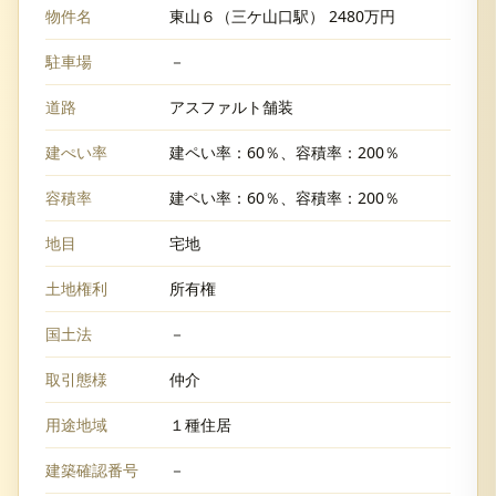
物件名
東山６（三ケ山口駅） 2480万円
駐車場
－
道路
アスファルト舗装
建ぺい率
建ペい率：60％、容積率：200％
容積率
建ペい率：60％、容積率：200％
地目
宅地
土地権利
所有権
国土法
－
取引態様
仲介
用途地域
１種住居
建築確認番号
－