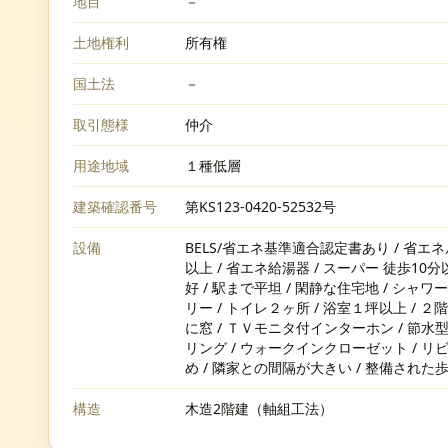
地目
－
土地権利
所有権
国土法
－
取引態様
仲介
用途地域
１種低層
建築確認番号
第KS123-0420-52532号
設備
BELS/省エネ基準適合認定書あり / 省エネ
以上 / 省エネ給湯器 / スーパー 徒歩10分
好 / 駅まで平坦 / 閑静な住宅地 / シャ
リー / トイレ２ヶ所 / 浴室１坪以上 / ２階
に窓 / ＴＶモニタ付インターホン / 節水型
リング / ウォークインクローゼット / リビ
め / 隣家との間隔が大きい / 整備された歩
構造
木造2階建（軸組工法）