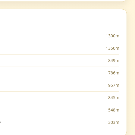
1300m
1350m
849m
786m
957m
845m
548m
で
303m