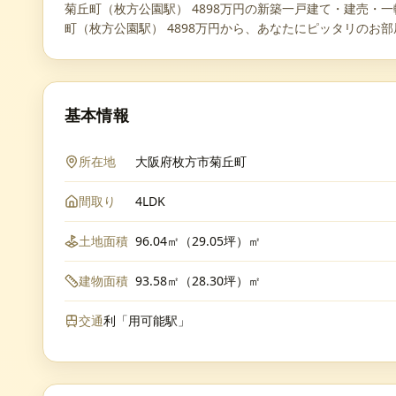
菊丘町（枚方公園駅） 4898万円の新築一戸建て・建売・一軒
町（枚方公園駅） 4898万円から、あなたにピッタリのお
基本情報
所在地
大阪府枚方市菊丘町
間取り
4LDK
土地面積
96.04㎡（29.05坪）㎡
建物面積
93.58㎡（28.30坪）㎡
交通
利「用可能駅」