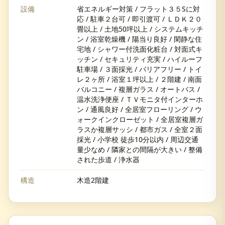
設備
省エネルギー対策 / フラット３５Sに対
応 / 駐車２台可 / 即引渡可 / ＬＤＫ２０
畳以上 / 土地50坪以上 / システムキッチ
ン / 浴室乾燥機 / 陽当り良好 / 閑静な住
宅地 / シャワー付洗面化粧台 / 対面式キ
ッチン / セキュリティ充実 / ハイルーフ
駐車場 / ３面採光 / バリアフリー / トイ
レ２ヶ所 / 浴室１坪以上 / ２階建 / 南面
バルコニー / 複層ガラス / オートバス /
温水洗浄便座 / ＴＶモニタ付インターホ
ン / 通風良好 / 全居室フローリング / ウ
ォークインクローゼット / 全居室複層ガ
ラスか複層サッシ / 都市ガス / 全室２面
採光 / 小学校 徒歩10分以内 / 周辺交通
量少なめ / 隣家との間隔が大きい / 整備
された歩道 / 浄水器
構造
木造2階建