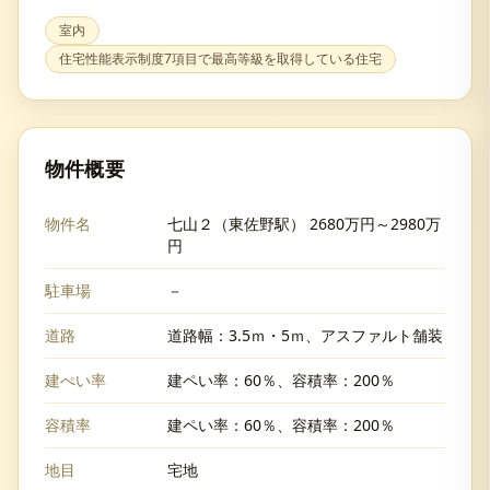
室内
住宅性能表示制度7項目で最高等級を取得している住宅
物件概要
物件名
七山２（東佐野駅） 2680万円～2980万
円
駐車場
－
道路
道路幅：3.5ｍ・5ｍ、アスファルト舗装
建ぺい率
建ペい率：60％、容積率：200％
容積率
建ペい率：60％、容積率：200％
地目
宅地