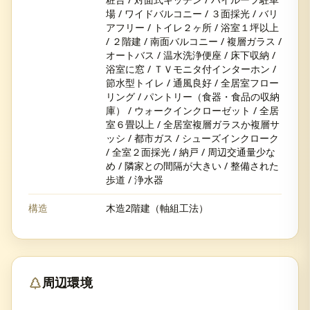
場 / ワイドバルコニー / ３面採光 / バリ
アフリー / トイレ２ヶ所 / 浴室１坪以上
/ ２階建 / 南面バルコニー / 複層ガラス /
オートバス / 温水洗浄便座 / 床下収納 /
浴室に窓 / ＴＶモニタ付インターホン /
節水型トイレ / 通風良好 / 全居室フロー
リング / パントリー（食器・食品の収納
庫） / ウォークインクローゼット / 全居
室６畳以上 / 全居室複層ガラスか複層サ
ッシ / 都市ガス / シューズインクローク
/ 全室２面採光 / 納戸 / 周辺交通量少な
め / 隣家との間隔が大きい / 整備された
歩道 / 浄水器
構造
木造2階建（軸組工法）
周辺環境