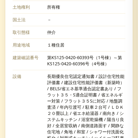
土地権利
所有権
国土法
－
取引態様
仲介
用途地域
１種住居
建築確認番号
第KS125-0420-60393号（1号棟）～第
KS125-0420-60396号（4号棟）
設備
長期優良住宅認定通知書 / 設計住宅性能
評価書 / 建設住宅性能評価書（新築時）
/ BELS/省エネ基準適合認定書あり / フ
ラット３５・S適合証明書 / 省エネルギ
ー対策 / フラット３５Sに対応 / 地盤調
査済 / 年内引渡可 / 駐車２台可 / ＬＤＫ
２０畳以上 / 省エネ給湯器 / 南向き / シ
ステムキッチン / 浴室乾燥機 / 陽当り良
好 / 全居室収納 / 南側道路面す / 閑静な
住宅地 / 角地 / 和室 / シャワー付洗面化
粧台 / 対面式キッチン / ハイルーフ駐車