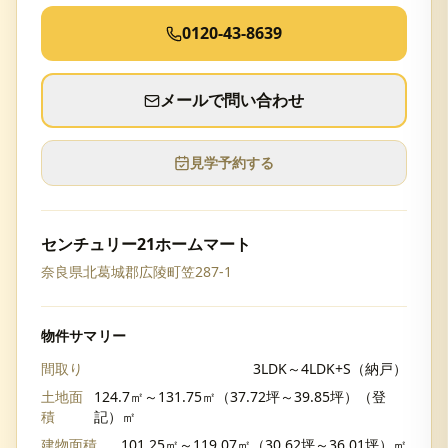
0120-43-8639
メールで問い合わせ
見学予約する
センチュリー21ホームマート
奈良県北葛城郡広陵町笠287-1
物件サマリー
間取り
3LDK～4LDK+S（納戸）
土地面
124.7㎡～131.75㎡（37.72坪～39.85坪）（登
積
記）㎡
建物面積
101.25㎡～119.07㎡（30.62坪～36.01坪）㎡