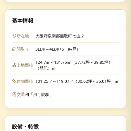
基本情報
所在地
大阪府泉南郡熊取町七山２
間取り
3LDK～4LDK+S（納戸）
124.7㎡～131.75㎡（37.72坪～39.85坪）
土地面積
（登記）㎡
建物面積
101.25㎡～119.07㎡（30.62坪～36.01坪）㎡
交通
利「用可能駅」
設備・特徴