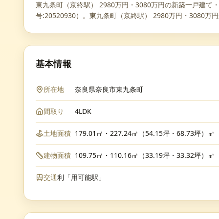
東九条町（京終駅） 2980万円・3080万円の新築一戸建
号:20520930）。東九条町（京終駅） 2980万円・30
基本情報
所在地
奈良県奈良市東九条町
間取り
4LDK
土地面積
179.01㎡・227.24㎡（54.15坪・68.73坪）㎡
建物面積
109.75㎡・110.16㎡（33.19坪・33.32坪）㎡
交通
利「用可能駅」