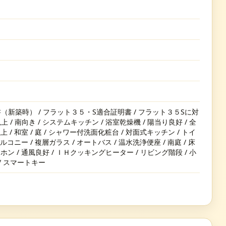
（新築時） / フラット３５・S適合証明書 / フラット３５Sに対
以上 / 南向き / システムキッチン / 浴室乾燥機 / 陽当り良好 / 全
 / 和室 / 庭 / シャワー付洗面化粧台 / 対面式キッチン / トイ
ルコニー / 複層ガラス / オートバス / 温水洗浄便座 / 南庭 / 床
ホン / 通風良好 / ＩＨクッキングヒーター / リビング階段 / 小
 / スマートキー