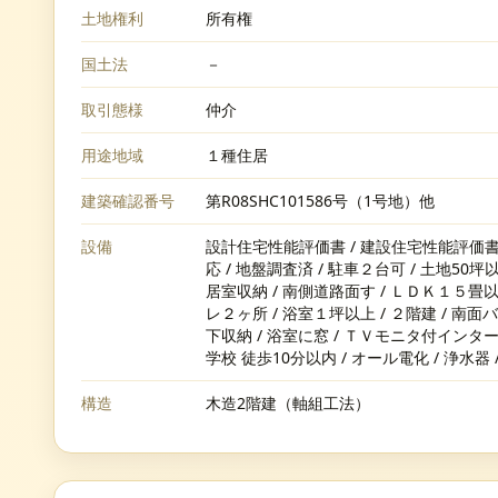
土地権利
所有権
国土法
－
取引態様
仲介
用途地域
１種住居
建築確認番号
第R08SHC101586号（1号地）他
設備
設計住宅性能評価書 / 建設住宅性能評価書
応 / 地盤調査済 / 駐車２台可 / 土地50坪
居室収納 / 南側道路面す / ＬＤＫ１５畳以上
レ２ヶ所 / 浴室１坪以上 / ２階建 / 南面バ
下収納 / 浴室に窓 / ＴＶモニタ付インター
学校 徒歩10分以内 / オール電化 / 浄水器
構造
木造2階建（軸組工法）