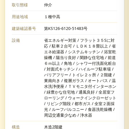
取引態様
仲介
用途地域
１種中高
建築確認番号
第KS126-6120-51483号
設備
省エネルギー対策 / フラット３５Sに対
応 / 駐車２台可 / ＬＤＫ１８畳以上 / 省
エネ給湯器 / システムキッチン / 浴室乾
燥機 / 陽当り良好 / 閑静な住宅地 / 前道
６ｍ以上 / 角地 / シャワー付洗面化粧台
/ 対面式キッチン / ハイルーフ駐車場 /
バリアフリー / トイレ２ヶ所 / ２階建 /
東南向き / 複層ガラス / オートバス / 温
水洗浄便座 / ＴＶモニタ付インターホン
/ 緑豊かな住宅地 / 通風良好 / 全居室フ
ローリング / ウォークインクローゼット
/ リビング階段 / 都市ガス / 全室２面採
光 / ルーフバルコニー / 食器洗乾燥機 /
周辺交通量少なめ / 浄水器
構造
木造2階建