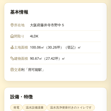
基本情報
所在地
大阪府藤井寺市野中５
間取り
4LDK
土地面積
100.06㎡（30.26坪）（登記）㎡
建物面積
90.67㎡（27.42坪）㎡
交通
利「用可能駅」
設備・特徴
発電
温水設備湯量
温水洗浄便座付きのトイレです