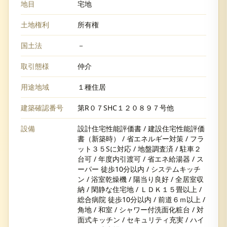
地目
宅地
土地権利
所有権
国土法
－
取引態様
仲介
用途地域
１種住居
建築確認番号
第R０７SHC１２０８９７号他
設備
設計住宅性能評価書 / 建設住宅性能評価
書（新築時） / 省エネルギー対策 / フラ
ット３５Sに対応 / 地盤調査済 / 駐車２
台可 / 年度内引渡可 / 省エネ給湯器 / ス
ーパー 徒歩10分以内 / システムキッチ
ン / 浴室乾燥機 / 陽当り良好 / 全居室収
納 / 閑静な住宅地 / ＬＤＫ１５畳以上 /
総合病院 徒歩10分以内 / 前道６ｍ以上 /
角地 / 和室 / シャワー付洗面化粧台 / 対
面式キッチン / セキュリティ充実 / ハイ