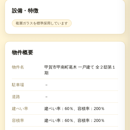
設備・特徴
複層ガラスを標準採用しています
物件概要
物件名
甲賀市甲南町葛木 一戸建て 全２邸第１
期
駐車場
－
道路
－
建ぺい率
建ペい率：60％、容積率：200％
容積率
建ペい率：60％、容積率：200％