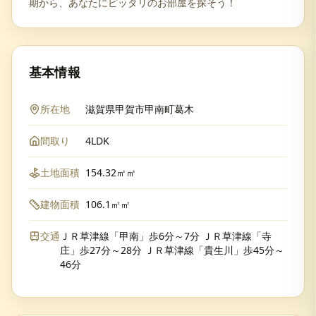
期から、あなたにピッタリのお部屋を探そう！
基本情報
所在地
滋賀県甲賀市甲南町葛木
間取り
4LDK
土地面積
154.32㎡㎡
建物面積
106.1㎡㎡
交通
ＪＲ草津線「甲南」歩6分～7分 ＪＲ草津線「寺
庄」歩27分～28分 ＪＲ草津線「貴生川」歩45分～
46分