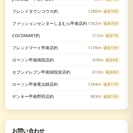
フレンドタウンコウカ約
1280m
徒歩
16分
ファッションセンターしまむら甲南店約
1542m
徒歩
20分
COCOMART約
515m
徒歩
7分
フレンドマート甲南店約
1176m
徒歩
15分
ローソン甲南病院店約
478m
徒歩
6分
セブンイレブン甲南病院前店約
610m
徒歩
8分
ローソン甲南竜法師店約
1284m
徒歩
17分
ゲンキー甲南野田店約
983m
徒歩
13分
お問い合わせ