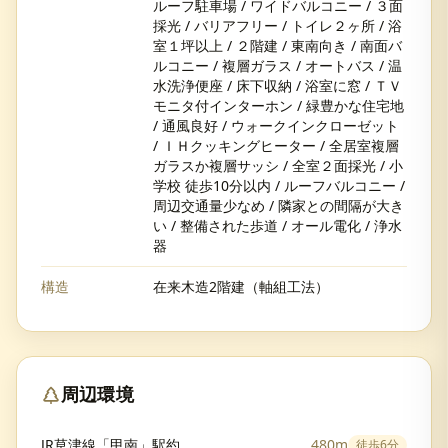
ルーフ駐車場 / ワイドバルコニー / ３面
採光 / バリアフリー / トイレ２ヶ所 / 浴
室１坪以上 / ２階建 / 東南向き / 南面バ
ルコニー / 複層ガラス / オートバス / 温
水洗浄便座 / 床下収納 / 浴室に窓 / ＴＶ
モニタ付インターホン / 緑豊かな住宅地
/ 通風良好 / ウォークインクローゼット
/ ＩＨクッキングヒーター / 全居室複層
ガラスか複層サッシ / 全室２面採光 / 小
学校 徒歩10分以内 / ルーフバルコニー /
周辺交通量少なめ / 隣家との間隔が大き
い / 整備された歩道 / オール電化 / 浄水
器
構造
在来木造2階建（軸組工法）
周辺環境
JR草津線「甲南」駅約
480m
徒歩
6分