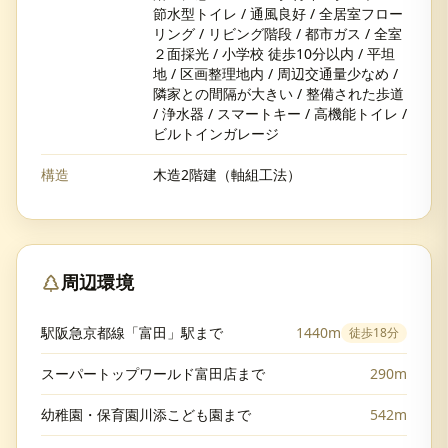
節水型トイレ / 通風良好 / 全居室フロー
リング / リビング階段 / 都市ガス / 全室
２面採光 / 小学校 徒歩10分以内 / 平坦
地 / 区画整理地内 / 周辺交通量少なめ /
隣家との間隔が大きい / 整備された歩道
/ 浄水器 / スマートキー / 高機能トイレ /
ビルトインガレージ
構造
木造2階建（軸組工法）
周辺環境
駅阪急京都線「富田」駅まで
1440m
徒歩
18分
スーパートップワールド富田店まで
290m
幼稚園・保育園川添こども園まで
542m