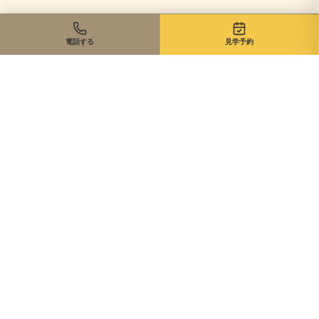
電話する
見学予約
住まいのご相談、まずは無料で
来店・オンライン・現地同行。状況に合わせて最適な進め方を