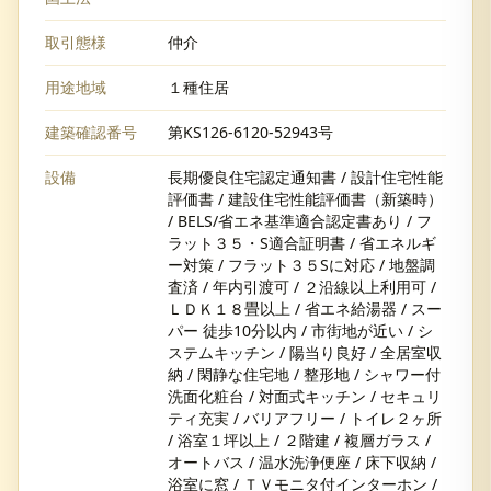
取引態様
仲介
用途地域
１種住居
建築確認番号
第KS126-6120-52943号
設備
長期優良住宅認定通知書 / 設計住宅性能
評価書 / 建設住宅性能評価書（新築時）
/ BELS/省エネ基準適合認定書あり / フ
ラット３５・S適合証明書 / 省エネルギ
ー対策 / フラット３５Sに対応 / 地盤調
査済 / 年内引渡可 / ２沿線以上利用可 /
ＬＤＫ１８畳以上 / 省エネ給湯器 / スー
パー 徒歩10分以内 / 市街地が近い / シ
ステムキッチン / 陽当り良好 / 全居室収
納 / 閑静な住宅地 / 整形地 / シャワー付
洗面化粧台 / 対面式キッチン / セキュリ
ティ充実 / バリアフリー / トイレ２ヶ所
/ 浴室１坪以上 / ２階建 / 複層ガラス /
オートバス / 温水洗浄便座 / 床下収納 /
浴室に窓 / ＴＶモニタ付インターホン /