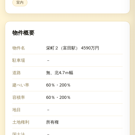
室内
物件概要
物件名
栄町２（富田駅） 4590万円
駐車場
－
道路
無、北4.7ｍ幅
建ぺい率
60％・200％
容積率
60％・200％
地目
－
土地権利
所有権
国土法
－