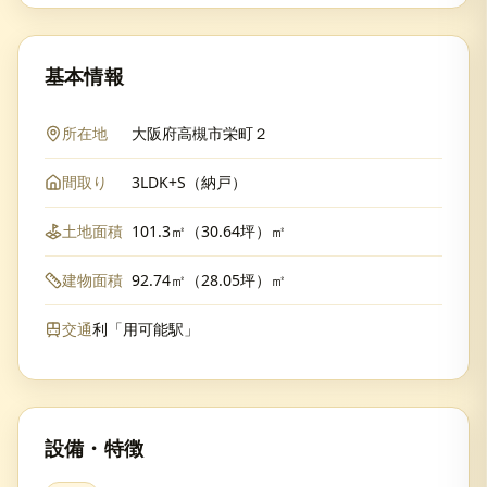
基本情報
所在地
大阪府高槻市栄町２
間取り
3LDK+S（納戸）
土地面積
101.3㎡（30.64坪）㎡
建物面積
92.74㎡（28.05坪）㎡
交通
利「用可能駅」
設備・特徴