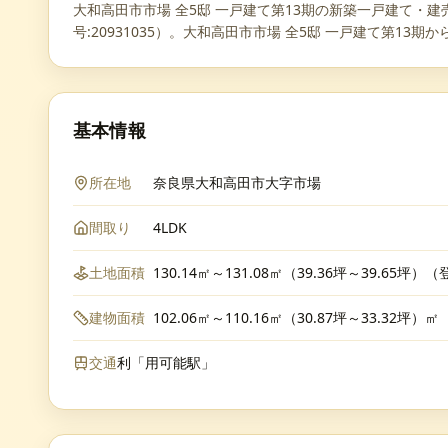
大和高田市市場 全5邸 一戸建て第13期の新築一戸建て・
号:20931035）。大和高田市市場 全5邸 一戸建て第1
基本情報
所在地
奈良県大和高田市大字市場
間取り
4LDK
土地面積
130.14㎡～131.08㎡（39.36坪～39.65坪）
建物面積
102.06㎡～110.16㎡（30.87坪～33.32坪）㎡
交通
利「用可能駅」