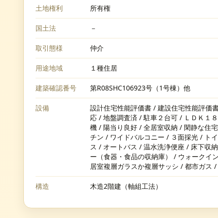
土地権利
所有権
国土法
－
取引態様
仲介
用途地域
１種住居
建築確認番号
第R08SHC106923号（1号棟）他
設備
設計住宅性能評価書 / 建設住宅性能評価書
応 / 地盤調査済 / 駐車２台可 / ＬＤＫ１
機 / 陽当り良好 / 全居室収納 / 閑静な住
チン / ワイドバルコニー / ３面採光 / ト
ス / オートバス / 温水洗浄便座 / 床下収
ー（食器・食品の収納庫） / ウォークインク
居室複層ガラスか複層サッシ / 都市ガス / 
構造
木造2階建（軸組工法）