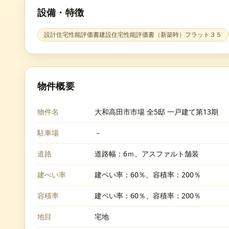
設備・特徴
設計住宅性能評価書建設住宅性能評価書（新築時）フラット３５
物件概要
物件名
大和高田市市場 全5邸 一戸建て第13期
駐車場
－
道路
道路幅：6ｍ、アスファルト舗装
建ぺい率
建ペい率：60％、容積率：200％
容積率
建ペい率：60％、容積率：200％
地目
宅地