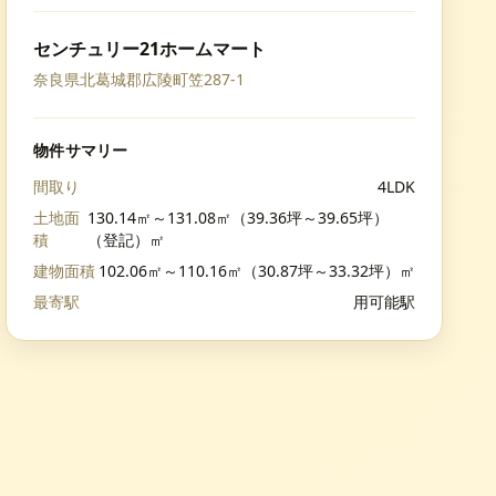
センチュリー21ホームマート
奈良県北葛城郡広陵町笠287-1
物件サマリー
間取り
4LDK
土地面
130.14㎡～131.08㎡（39.36坪～39.65坪）
積
（登記）㎡
建物面積
102.06㎡～110.16㎡（30.87坪～33.32坪）㎡
最寄駅
用可能駅