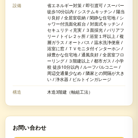
設備
省エネルギー対策 / 即引渡可 / スーパー
徒歩10分以内 / システムキッチン / 陽当
り良好 / 全居室収納 / 閑静な住宅地 / シ
ャワー付洗面化粧台 / 対面式キッチン /
セキュリティ充実 / ３面採光 / バリアフ
リー / トイレ２ヶ所 / 浴室１坪以上 / 複
層ガラス / オートバス / 温水洗浄便座 /
浴室に窓 / ＴＶモニタ付インターホン /
緑豊かな住宅地 / 通風良好 / 全居室フロ
ーリング / ３階建以上 / 都市ガス / 小学
校 徒歩10分以内 / ルーフバルコニー /
周辺交通量少なめ / 隣家との間隔が大き
い / 浄水器 / ビルトインガレージ
構造
木造3階建（軸組工法）
お問い合わせ