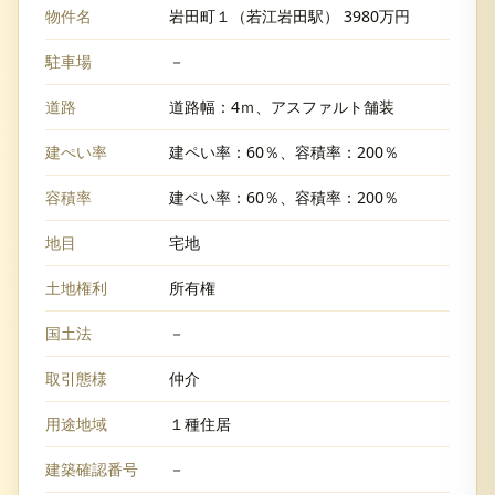
物件名
岩田町１（若江岩田駅） 3980万円
駐車場
－
道路
道路幅：4ｍ、アスファルト舗装
建ぺい率
建ペい率：60％、容積率：200％
容積率
建ペい率：60％、容積率：200％
地目
宅地
土地権利
所有権
国土法
－
取引態様
仲介
用途地域
１種住居
建築確認番号
－