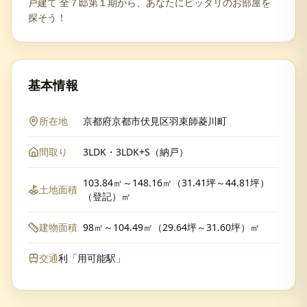
戸建て 全７邸第１期から、あなたにピッタリのお部屋を
探そう！
基本情報
所在地
京都府京都市伏見区羽束師菱川町
間取り
3LDK・3LDK+S（納戸）
103.84㎡～148.16㎡（31.41坪～44.81坪）
土地面積
（登記）㎡
建物面積
98㎡～104.49㎡（29.64坪～31.60坪）㎡
交通
利「用可能駅」