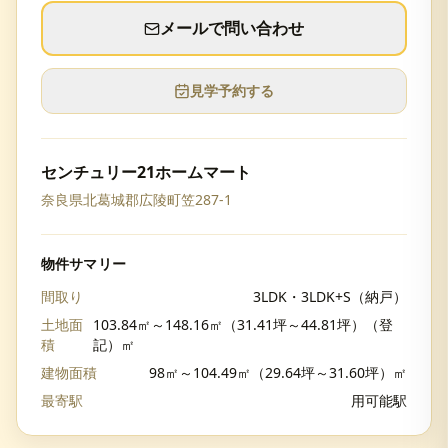
メールで問い合わせ
見学予約する
センチュリー21ホームマート
奈良県北葛城郡広陵町笠287-1
物件サマリー
間取り
3LDK・3LDK+S（納戸）
土地面
103.84㎡～148.16㎡（31.41坪～44.81坪）（登
積
記）㎡
建物面積
98㎡～104.49㎡（29.64坪～31.60坪）㎡
最寄駅
用可能駅