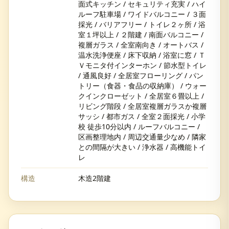
面式キッチン / セキュリティ充実 / ハイ
ルーフ駐車場 / ワイドバルコニー / ３面
採光 / バリアフリー / トイレ２ヶ所 / 浴
室１坪以上 / ２階建 / 南面バルコニー /
複層ガラス / 全室南向き / オートバス /
温水洗浄便座 / 床下収納 / 浴室に窓 / Ｔ
Ｖモニタ付インターホン / 節水型トイレ
/ 通風良好 / 全居室フローリング / パン
トリー（食器・食品の収納庫） / ウォー
クインクローゼット / 全居室６畳以上 /
リビング階段 / 全居室複層ガラスか複層
サッシ / 都市ガス / 全室２面採光 / 小学
校 徒歩10分以内 / ルーフバルコニー /
区画整理地内 / 周辺交通量少なめ / 隣家
との間隔が大きい / 浄水器 / 高機能トイ
レ
構造
木造2階建