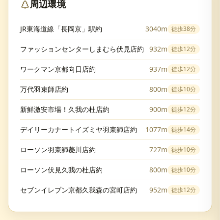
周辺環境
JR東海道線「長岡京」駅約
3040m
徒歩
38分
ファッションセンターしまむら伏見店約
932m
徒歩
12分
ワークマン京都向日店約
937m
徒歩
12分
万代羽束師店約
800m
徒歩
10分
新鮮激安市場！久我の杜店約
900m
徒歩
12分
デイリーカナートイズミヤ羽束師店約
1077m
徒歩
14分
ローソン羽束師菱川店約
727m
徒歩
10分
ローソン伏見久我の杜店約
800m
徒歩
10分
セブンイレブン京都久我森の宮町店約
952m
徒歩
12分