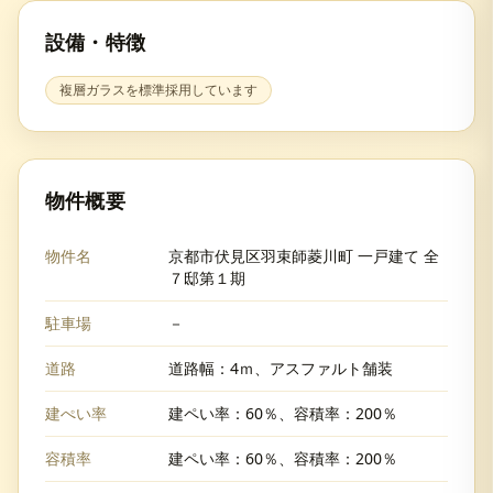
設備・特徴
複層ガラスを標準採用しています
物件概要
物件名
京都市伏見区羽束師菱川町 一戸建て 全
７邸第１期
駐車場
－
道路
道路幅：4ｍ、アスファルト舗装
建ぺい率
建ペい率：60％、容積率：200％
容積率
建ペい率：60％、容積率：200％