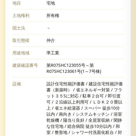
地目
宅地
土地権利
所有権
国土法
－
取引態様
仲介
用途地域
準工業
建築確認番号
第R07SHC123055号～第
R07SHC123061号(1～7号棟)
設備
設計住宅性能評価書 / 建設住宅性能評価
書（新築時） / 省エネルギー対策 / フラ
ット３５Sに対応 / 駐車２台可 / 即引渡
可 / ２沿線以上利用可 / ＬＤＫ２０畳以
上 / 省エネ給湯器 / スーパー 徒歩10分
以内 / 南向き / システムキッチン / 浴室
乾燥機 / 陽当り良好 / 全居室収納 / 閑静
な住宅地 / 総合病院 徒歩10分以内 / 和
室 / 整形地 / シャワー付洗面化粧台 / 対