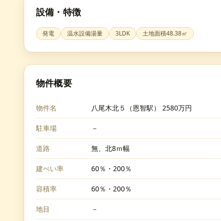
設備・特徴
発電
温水設備湯量
3LDK
土地面積48.38㎡
物件概要
物件名
八尾木北５（恩智駅） 2580万円
駐車場
－
道路
無、北8ｍ幅
建ぺい率
60％・200％
容積率
60％・200％
地目
－