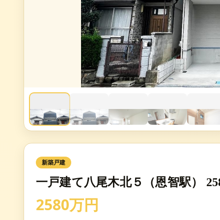
新築戸建
一戸建て八尾木北５（恩智駅） 25
2580万円