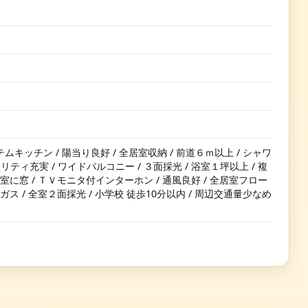
テムキッチン / 陽当り良好 / 全居室収納 / 前道６ｍ以上 / シャワ
リティ充実 / ワイドバルコニー / ３面採光 / 浴室１坪以上 / 複
 浴室に窓 / ＴＶモニタ付インターホン / 通風良好 / 全居室フロー
市ガス / 全室２面採光 / 小学校 徒歩10分以内 / 周辺交通量少なめ