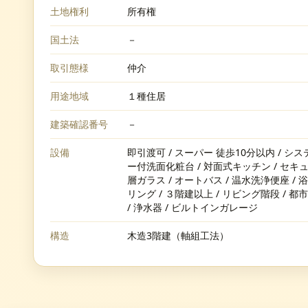
土地権利
所有権
国土法
－
取引態様
仲介
用途地域
１種住居
建築確認番号
－
設備
即引渡可 / スーパー 徒歩10分以内 / シス
ー付洗面化粧台 / 対面式キッチン / セキュ
層ガラス / オートバス / 温水洗浄便座 /
リング / ３階建以上 / リビング階段 / 都
/ 浄水器 / ビルトインガレージ
構造
木造3階建（軸組工法）