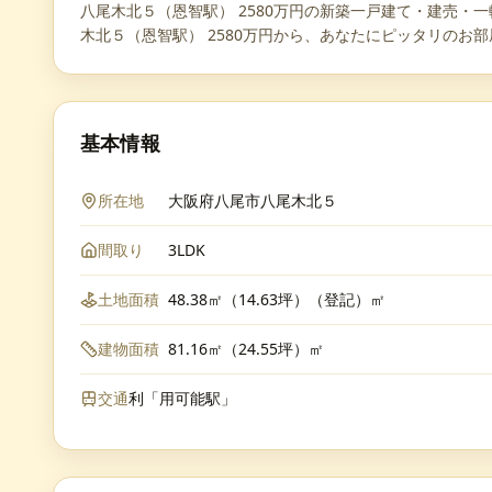
八尾木北５（恩智駅） 2580万円の新築一戸建て・建売・一軒
木北５（恩智駅） 2580万円から、あなたにピッタリのお
基本情報
所在地
大阪府八尾市八尾木北５
間取り
3LDK
土地面積
48.38㎡（14.63坪）（登記）㎡
建物面積
81.16㎡（24.55坪）㎡
交通
利「用可能駅」