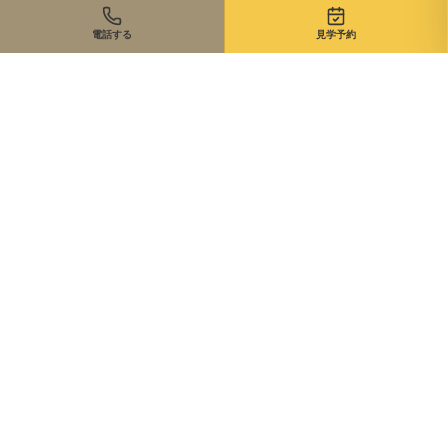
電話する
見学予約
住まいのご相談、まずは無料で
来店・オンライン・現地同行。状況に合わせて最適な進め方を
ご提案します。