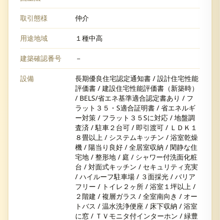
取引態様
仲介
用途地域
１種中高
建築確認番号
－
設備
長期優良住宅認定通知書 / 設計住宅性能
評価書 / 建設住宅性能評価書（新築時）
/ BELS/省エネ基準適合認定書あり / フ
ラット３５・S適合証明書 / 省エネルギ
ー対策 / フラット３５Sに対応 / 地盤調
査済 / 駐車２台可 / 即引渡可 / ＬＤＫ１
８畳以上 / システムキッチン / 浴室乾燥
機 / 陽当り良好 / 全居室収納 / 閑静な住
宅地 / 整形地 / 庭 / シャワー付洗面化粧
台 / 対面式キッチン / セキュリティ充実
/ ハイルーフ駐車場 / ３面採光 / バリア
フリー / トイレ２ヶ所 / 浴室１坪以上 /
２階建 / 複層ガラス / 全室南向き / オー
トバス / 温水洗浄便座 / 床下収納 / 浴室
に窓 / ＴＶモニタ付インターホン / 緑豊