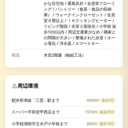
かな住宅地 / 通風良好 / 全居室フローリ
ング / パントリー（食器・食品の収納
庫） / ウォークインクローゼット / 全居
室６畳以上 / ＩＨクッキングヒーター /
リビング階段 / 全室２面採光 / 小学校 徒
歩10分以内 / 周辺交通量少なめ / 隣家と
の間隔が大きい / 整備された歩道 / オー
ル電化 / 浄水器 / スマートキー
構造
木造2階建（軸組工法）
周辺環境
駅JR草津線「三雲」駅まで
4400m
徒歩
3分
スーパー平和堂甲西店まで
1970m
徒歩
25分
小学校湖南市立水戸小学校まで
800m
徒歩
10分