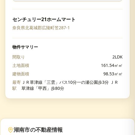
センチュリー21ホームマート
奈良県北葛城郡広陵町笠287-1
物件サマリー
間取り
2LDK
土地面積
161.54㎡㎡
建物面積
98.53㎡㎡
最寄
ＪＲ草津線「三雲」バス10分一の瀬公園歩3分 ＪＲ
駅
草津線「甲西」歩80分
湖南市
の不動産情報