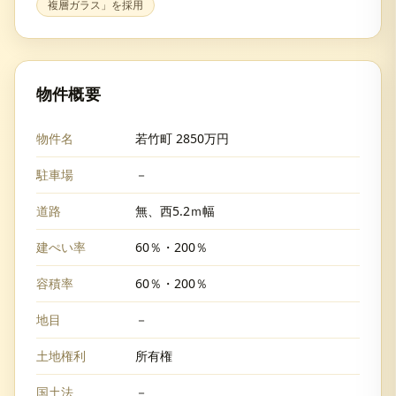
複層ガラス」を採用
物件概要
物件名
若竹町 2850万円
駐車場
－
道路
無、西5.2ｍ幅
建ぺい率
60％・200％
容積率
60％・200％
地目
－
土地権利
所有権
国土法
－