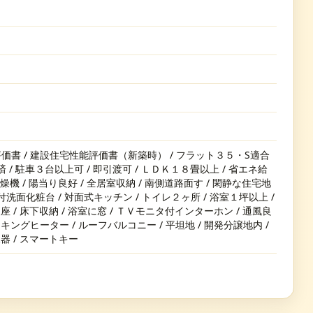
価書 / 建設住宅性能評価書（新築時） / フラット３５・S適合
 / 駐車３台以上可 / 即引渡可 / ＬＤＫ１８畳以上 / 省エネ給
乾燥機 / 陽当り良好 / 全居室収納 / 南側道路面す / 閑静な住宅地
ワー付洗面化粧台 / 対面式キッチン / トイレ２ヶ所 / 浴室１坪以上 /
座 / 床下収納 / 浴室に窓 / ＴＶモニタ付インターホン / 通風良
キングヒーター / ルーフバルコニー / 平坦地 / 開発分譲地内 /
器 / スマートキー