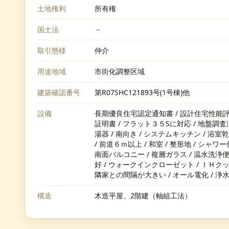
土地権利
所有権
国土法
－
取引態様
仲介
用途地域
市街化調整区域
建築確認番号
第R07SHC121893号(1号棟)他
設備
長期優良住宅認定通知書 / 設計住宅性能評
証明書 / フラット３５Sに対応 / 地盤調査済
湯器 / 南向き / システムキッチン / 浴室
/ 前道６ｍ以上 / 和室 / 整形地 / シャ
南面バルコニー / 複層ガラス / 温水洗浄便
好 / ウォークインクローゼット / ＩＨクッ
隣家との間隔が大きい / オール電化 / 浄水
構造
木造平屋、2階建（軸組工法）