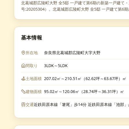
北葛城郡広陵町大野 全5邸 一戸建て第6期の新築一戸建
号:20205304）。北葛城郡広陵町大野 全5邸 一戸建て
基本情報
所在地
奈良県北葛城郡広陵町大字大野
間取り
3LDK～5LDK
土地面積
207.02㎡～210.51㎡（62.62坪～63.67坪）㎡
建物面積
95.02㎡～120.06㎡（28.74坪～36.31坪）㎡
交通
近鉄田原本線「箸尾」歩14分 近鉄田原本線「池部」