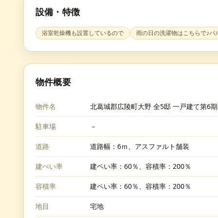
設備・特徴
浴室乾燥機も設置しているので
雨の日の洗濯物はこちらで♪バ
物件概要
物件名
北葛城郡広陵町大野 全5邸 一戸建て第6期
駐車場
－
道路
道路幅：6ｍ、アスファルト舗装
建ぺい率
建ペい率：60％、容積率：200％
容積率
建ペい率：60％、容積率：200％
地目
宅地