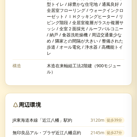
型トイレ / 緑豊かな住宅地 / 通風良好 /
全居室フローリング / ウォークインクロ
ーゼット / ＩＨクッキングヒーター / リ
ビング階段 / 全居室複層ガラスか複層サ
ッシ / 全室２面採光 / ルーフバルコニー
/ 納戸 / 食器洗乾燥機 / 周辺交通量少な
め / 隣家との間隔が大きい / 整備された
歩道 / オール電化 / 浄水器 / 高機能トイ
レ
構造
木造在来軸組工法2階建（900モジュー
ル）
周辺環境
JR東海道本線「近江八幡」駅約
3120m
徒歩
39分
無印良品アル・プラザ近江八幡店約
2145m
徒歩
27分