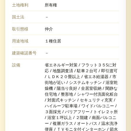
土地権利
所有権
国土法
－
取引態様
仲介
用途地域
１種住居
建築確認番号
－
設備
省エネルギー対策 / フラット３５Sに対
応 / 地盤調査済 / 駐車２台可 / 即引渡可
/ ＬＤＫ２０畳以上 / 省エネ給湯器 / 市
街地が近い / システムキッチン / 浴室乾
燥機 / 陽当り良好 / 全居室収納 / 閑静な
住宅地 / 整形地 / シャワー付洗面化粧台
/ 対面式キッチン / セキュリティ充実 /
ハイルーフ駐車場 / ワイドバルコニー /
３面採光 / バリアフリー / トイレ２ヶ所
/ 浴室１坪以上 / ２階建 / 南面バルコニ
ー / 複層ガラス / オートバス / 温水洗浄
便座 / ＴＶモニタ付インターホン / 節水