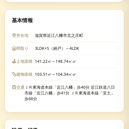
基本情報
所在地
滋賀県近江八幡市北之庄町
間取り
3LDK+S（納戸）～4LDK
土地面積
141.22㎡～148.74㎡㎡
建物面積
103.51㎡～104.34㎡㎡
交通
ＪＲ東海道本線「近江八幡」歩40分 近江鉄道八日
市線「近江八幡」歩41分 ＪＲ東海道本線「安土」
歩66分