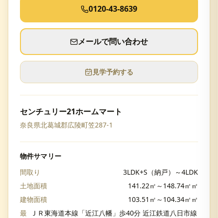
0120-43-8639
メールで問い合わせ
見学予約する
センチュリー21ホームマート
奈良県北葛城郡広陵町笠287-1
物件サマリー
間取り
3LDK+S（納戸）～4LDK
土地面積
141.22㎡～148.74㎡㎡
建物面積
103.51㎡～104.34㎡㎡
最
ＪＲ東海道本線「近江八幡」歩40分 近江鉄道八日市線