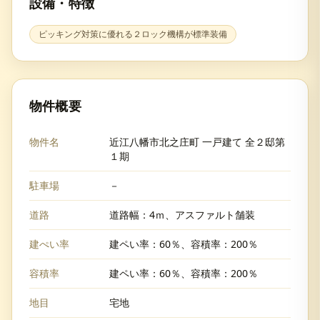
設備・特徴
ピッキング対策に優れる２ロック機構が標準装備
物件概要
物件名
近江八幡市北之庄町 一戸建て 全２邸第
１期
駐車場
－
道路
道路幅：4ｍ、アスファルト舗装
建ぺい率
建ペい率：60％、容積率：200％
容積率
建ペい率：60％、容積率：200％
地目
宅地