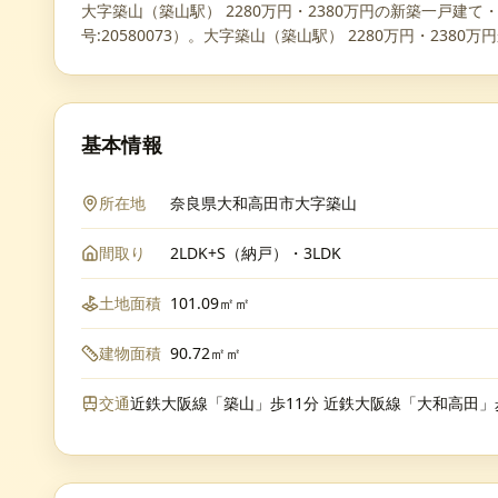
大字築山（築山駅） 2280万円・2380万円の新築一戸
号:20580073）。大字築山（築山駅） 2280万円・23
基本情報
所在地
奈良県大和高田市大字築山
間取り
2LDK+S（納戸）・3LDK
土地面積
101.09㎡㎡
建物面積
90.72㎡㎡
交通
近鉄大阪線「築山」歩11分 近鉄大阪線「大和高田」