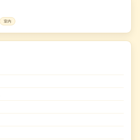
室内
円
装