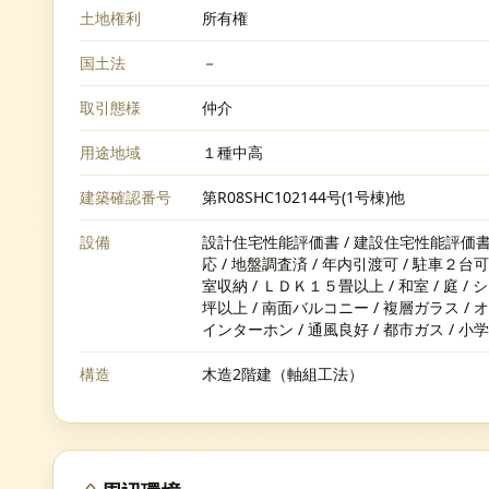
土地権利
所有権
国土法
－
取引態様
仲介
用途地域
１種中高
建築確認番号
第R08SHC102144号(1号棟)他
設備
設計住宅性能評価書 / 建設住宅性能評価書
応 / 地盤調査済 / 年内引渡可 / 駐車２台可
室収納 / ＬＤＫ１５畳以上 / 和室 / 庭 
坪以上 / 南面バルコニー / 複層ガラス / 
インターホン / 通風良好 / 都市ガス / 小学
構造
木造2階建（軸組工法）