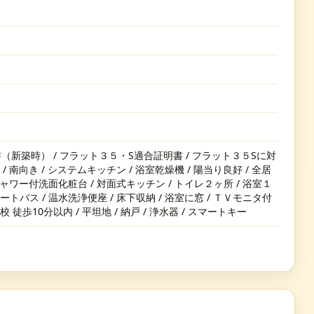
（新築時） / フラット３５・S適合証明書 / フラット３５Sに対
 / 南向き / システムキッチン / 浴室乾燥機 / 陽当り良好 / 全居
/ シャワー付洗面化粧台 / 対面式キッチン / トイレ２ヶ所 / 浴室１
オートバス / 温水洗浄便座 / 床下収納 / 浴室に窓 / ＴＶモニタ付
校 徒歩10分以内 / 平坦地 / 納戸 / 浄水器 / スマートキー