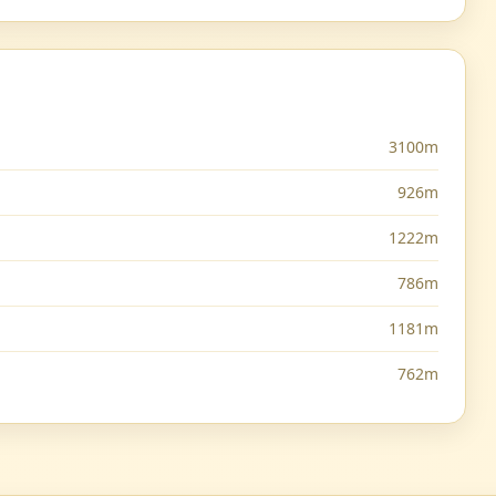
3100m
926m
1222m
786m
1181m
762m