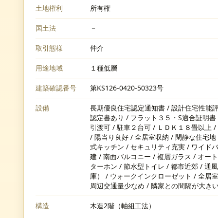
土地権利
所有権
国土法
－
取引態様
仲介
用途地域
１種低層
建築確認番号
第KS126-0420-50323号
設備
長期優良住宅認定通知書 / 設計住宅性能評価
認定書あり / フラット３５・S適合証明書 /
引渡可 / 駐車２台可 / ＬＤＫ１８畳以上 
/ 陽当り良好 / 全居室収納 / 閑静な住宅地 
式キッチン / セキュリティ充実 / ワイドバ
建 / 南面バルコニー / 複層ガラス / オー
ターホン / 節水型トイレ / 都市近郊 / 
庫） / ウォークインクローゼット / 全居室
周辺交通量少なめ / 隣家との間隔が大きい /
構造
木造2階（軸組工法）