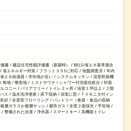
書 / 建設住宅性能評価書（新築時） / BELS/省エネ基準適合
 省エネルギー対策 / フラット３５Sに対応 / 地盤調査済 / 年内
/ 省エネ給湯器 / 市街地が近い / システムキッチン / 浴室乾燥機
/ 角地 / 整形地 / ミストサウナ / シャワー付洗面化粧台 / 対面
ルコニー / バリアフリー / トイレ２ヶ所 / 浴室１坪以上 / ２階
トバス / 温水洗浄便座 / 床下収納 / 浴室に窓 / ＴＶモニタ付イン
通風良好 / 全居室フローリング / パントリー（食器・食品の収納
複層ガラスか複層サッシ / 都市ガス / 全室２面採光 / 平坦地 /
 整備された歩道 / 浄水器 / スマートキー / 高機能トイレ