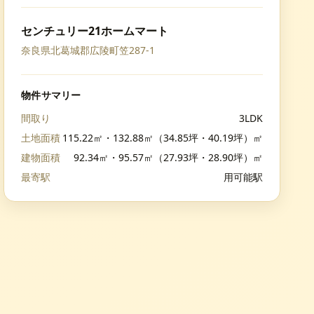
センチュリー21ホームマート
奈良県北葛城郡広陵町笠287-1
物件サマリー
間取り
3LDK
土地面積
115.22㎡・132.88㎡（34.85坪・40.19坪）㎡
建物面積
92.34㎡・95.57㎡（27.93坪・28.90坪）㎡
最寄駅
用可能駅