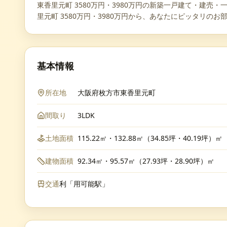
東香里元町 3580万円・3980万円の新築一戸建て・建売・
里元町 3580万円・3980万円から、あなたにピッタリのお
基本情報
所在地
大阪府枚方市東香里元町
間取り
3LDK
土地面積
115.22㎡・132.88㎡（34.85坪・40.19坪）㎡
建物面積
92.34㎡・95.57㎡（27.93坪・28.90坪）㎡
交通
利「用可能駅」