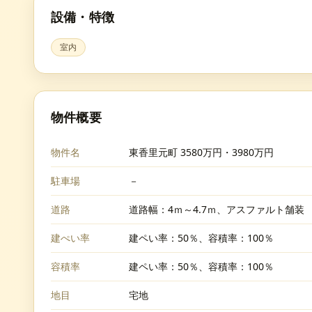
設備・特徴
室内
物件概要
物件名
東香里元町 3580万円・3980万円
駐車場
－
道路
道路幅：4ｍ～4.7ｍ、アスファルト舗装
建ぺい率
建ペい率：50％、容積率：100％
容積率
建ペい率：50％、容積率：100％
地目
宅地