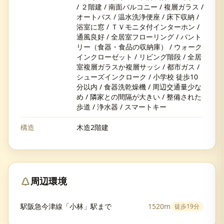
/ ２階建 / 南面バルコニー / 複層ガラス /
オートバス / 温水洗浄便座 / 床下収納 /
浴室に窓 / ＴＶモニタ付インターホン /
通風良好 / 全居室フローリング / パント
リー（食器・食品の収納庫） / ウォーク
インクローゼット / リビング階段 / 全居
室複層ガラスか複層サッシ / 都市ガス /
シューズインクローク / 小学校 徒歩10
分以内 / 食器洗乾燥機 / 周辺交通量少な
め / 隣家との間隔が大きい / 整備された
歩道 / 浄水器 / スマートキー
構造
木造2階建
周辺環境
駅阪急今津線「小林」駅まで
1520m
徒歩
19分