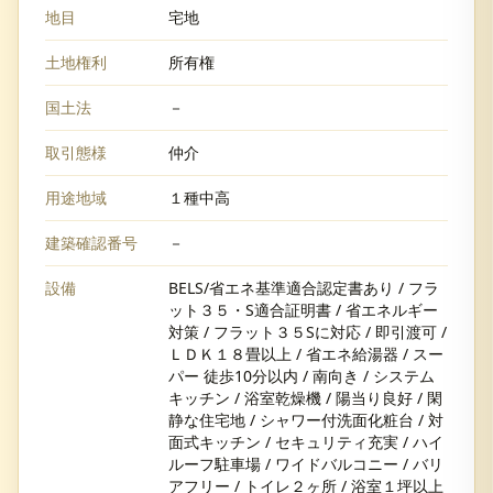
地目
宅地
土地権利
所有権
国土法
－
取引態様
仲介
用途地域
１種中高
建築確認番号
－
設備
BELS/省エネ基準適合認定書あり / フラ
ット３５・S適合証明書 / 省エネルギー
対策 / フラット３５Sに対応 / 即引渡可 /
ＬＤＫ１８畳以上 / 省エネ給湯器 / スー
パー 徒歩10分以内 / 南向き / システム
キッチン / 浴室乾燥機 / 陽当り良好 / 閑
静な住宅地 / シャワー付洗面化粧台 / 対
面式キッチン / セキュリティ充実 / ハイ
ルーフ駐車場 / ワイドバルコニー / バリ
アフリー / トイレ２ヶ所 / 浴室１坪以上