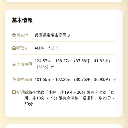
基本情報
所在地
兵庫県宝塚市高司３
間取り
4LDK・5LDK
124.57㎡・138.27㎡（37.68坪・41.82坪）
土地面積
（登記）㎡
建物面積
101.66㎡・102.26㎡（30.75坪・30.93坪）㎡
交通
阪急今津線「小林」歩19分～20分 阪急今津線「仁
川」歩18分～19分 阪急今津線「逆瀬川」歩29分～
30分