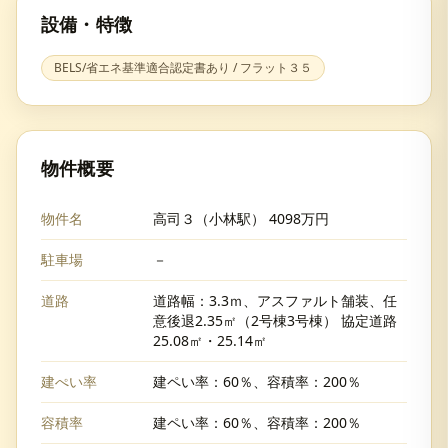
設備・特徴
BELS/省エネ基準適合認定書あり / フラット３５
物件概要
物件名
高司３（小林駅） 4098万円
駐車場
－
道路
道路幅：3.3ｍ、アスファルト舗装、任
意後退2.35㎡（2号棟3号棟） 協定道路
25.08㎡・25.14㎡
建ぺい率
建ペい率：60％、容積率：200％
容積率
建ペい率：60％、容積率：200％