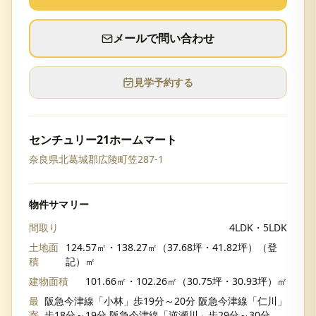
メールで問い合わせ
見学予約する
センチュリー21ホームマート
奈良県北葛城郡広陵町笠287-1
物件サマリー
間取り
4LDK・5LDK
土地面
124.57㎡・138.27㎡（37.68坪・41.82坪）（登
積
記）㎡
建物面積
101.66㎡・102.26㎡（30.75坪・30.93坪）㎡
最
阪急今津線「小林」歩19分～20分 阪急今津線「仁川」
寄
歩18分～19分 阪急今津線「逆瀬川」歩29分～30分