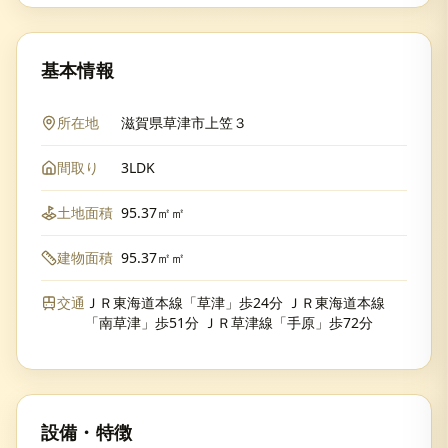
基本情報
所在地
滋賀県草津市上笠３
間取り
3LDK
土地面積
95.37㎡㎡
建物面積
95.37㎡㎡
交通
ＪＲ東海道本線「草津」歩24分 ＪＲ東海道本線
「南草津」歩51分 ＪＲ草津線「手原」歩72分
設備・特徴