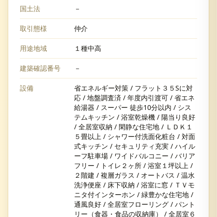
国土法
－
取引態様
仲介
用途地域
１種中高
建築確認番号
－
設備
省エネルギー対策 / フラット３５Sに対
応 / 地盤調査済 / 年度内引渡可 / 省エネ
給湯器 / スーパー 徒歩10分以内 / シス
テムキッチン / 浴室乾燥機 / 陽当り良好
/ 全居室収納 / 閑静な住宅地 / ＬＤＫ１
５畳以上 / シャワー付洗面化粧台 / 対面
式キッチン / セキュリティ充実 / ハイル
ーフ駐車場 / ワイドバルコニー / バリア
フリー / トイレ２ヶ所 / 浴室１坪以上 /
２階建 / 複層ガラス / オートバス / 温水
洗浄便座 / 床下収納 / 浴室に窓 / ＴＶモ
ニタ付インターホン / 緑豊かな住宅地 /
通風良好 / 全居室フローリング / パント
リー（食器・食品の収納庫） / 全居室６