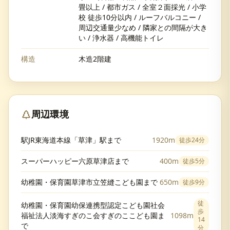
畳以上 / 都市ガス / 全室２面採光 / 小学
校 徒歩10分以内 / ルーフバルコニー /
周辺交通量少なめ / 隣家との間隔が大き
い / 浄水器 / 高機能トイレ
構造
木造2階建
周辺環境
駅JR東海道本線「草津」駅まで
1920m
徒歩
24分
スーパーハッピー六原草津店まで
400m
徒歩
5分
幼稚園・保育園草津市立笠縫こども園まで
650m
徒歩
9分
徒
幼稚園・保育園幼保連携型認定こども園社会
歩
福祉法人淡海すぎのこ会すぎのここども園ま
1098m
14
で
分