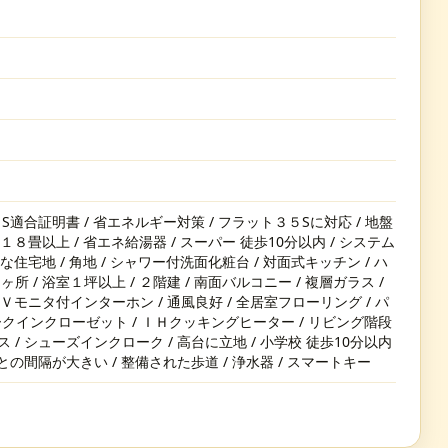
適合証明書 / 省エネルギー対策 / フラット３５Sに対応 / 地盤
Ｋ１８畳以上 / 省エネ給湯器 / スーパー 徒歩10分以内 / システム
静な住宅地 / 角地 / シャワー付洗面化粧台 / 対面式キッチン / ハ
所 / 浴室１坪以上 / ２階建 / 南面バルコニー / 複層ガラス /
 ＴＶモニタ付インターホン / 通風良好 / 全居室フローリング / パ
クインクローゼット / ＩＨクッキングヒーター / リビング階段
 / シューズインクローク / 高台に立地 / 小学校 徒歩10分以内
家との間隔が大きい / 整備された歩道 / 浄水器 / スマートキー