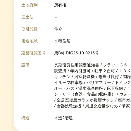
土地権利
所有権
国土法
－
取引態様
仲介
用途地域
１種住居
建築確認番号
第BVJ-DIG26-10-0216号
設備
長期優良住宅認定通知書 / フラット３５・S
調査済 / 年内引渡可 / 駐車２台可 / ＬＤ
キッチン / 浴室乾燥機 / 陽当り良好 / 閑
イルーフ駐車場 / バリアフリー / トイレ２ヶ
オートバス / 温水洗浄便座 / 床下収納 /
ントリー（食器・食品の収納庫） / ウォー
/ 全居室複層ガラスか複層サッシ / 都市ガス
/ 食器洗乾燥機 / 周辺交通量少なめ / 隣
構造
木造2階建