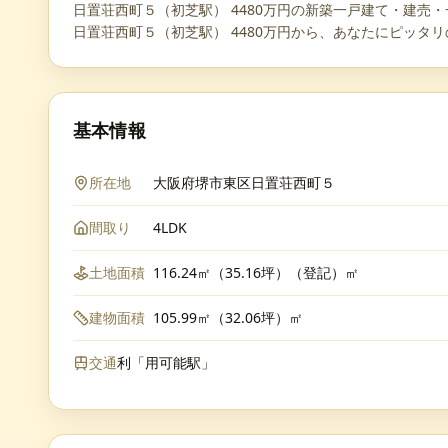
日置荘西町５（初芝駅） 4480万円の新築一戸建て・建売・一
日置荘西町５（初芝駅） 4480万円から、あなたにピッタ
基本情報
所在地
大阪府堺市東区日置荘西町５
間取り
4LDK
土地面積
116.24㎡（35.16坪）（登記）㎡
建物面積
105.99㎡（32.06坪）㎡
交通
利「用可能駅」