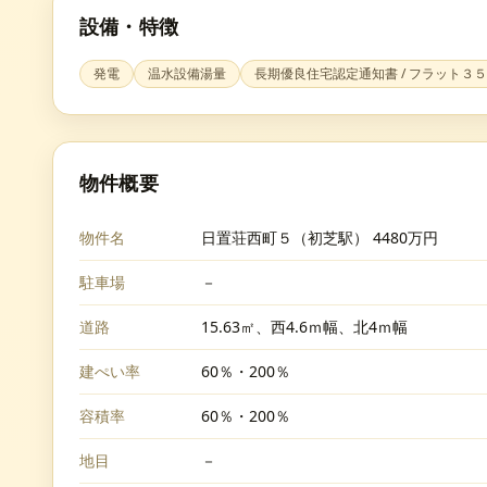
設備・特徴
発電
温水設備湯量
長期優良住宅認定通知書 / フラット３５
物件概要
物件名
日置荘西町５（初芝駅） 4480万円
駐車場
－
道路
15.63㎡、西4.6ｍ幅、北4ｍ幅
建ぺい率
60％・200％
容積率
60％・200％
地目
－