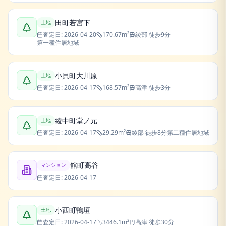
田町若宮下
土地
査定日:
2026-04-20
170.67
m²
綾部
徒歩9分
第一種住居地域
小貝町大川原
土地
査定日:
2026-04-17
168.57
m²
高津
徒歩3分
綾中町堂ノ元
土地
査定日:
2026-04-17
29.29
m²
綾部
徒歩8分
第二種住居地域
舘町高谷
マンション
査定日:
2026-04-17
小西町鴨垣
土地
査定日:
2026-04-17
3446.1
m²
高津
徒歩30分