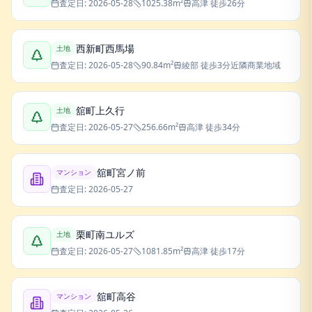
査定日:
2026-05-28
1025.38
m²
高津
徒歩26分
西新町西馬場
土地
査定日:
2026-05-28
90.84
m²
綾部
徒歩3分
近隣商業地域
舘町上久行
土地
査定日:
2026-05-27
256.66
m²
高津
徒歩34分
舘町宮ノ前
マンション
査定日:
2026-05-27
栗町南ユルズ
土地
査定日:
2026-05-27
1081.85
m²
高津
徒歩17分
舘町高谷
マンション