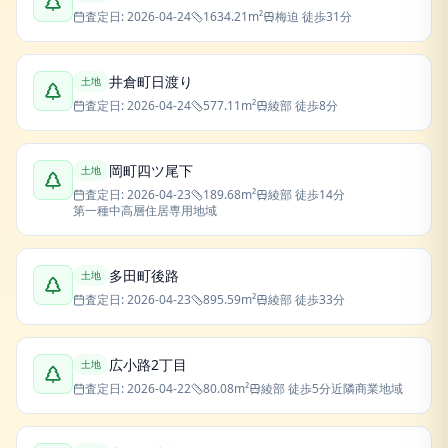
査定日:
2026-04-24
1634.21
m²
梅迫
徒歩31分
井倉町日渡り
土地
査定日:
2026-04-24
577.11
m²
綾部
徒歩8分
岡町四ツ尾下
土地
査定日:
2026-04-23
189.68
m²
綾部
徒歩14分
第一種中高層住居専用地域
多田町後路
土地
査定日:
2026-04-23
895.59
m²
綾部
徒歩33分
広小路2丁目
土地
査定日:
2026-04-22
80.08
m²
綾部
徒歩5分
近隣商業地域