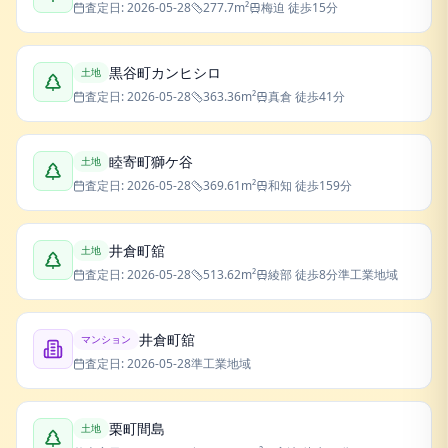
査定日:
2026-05-28
277.7
m²
梅迫
徒歩15分
黒谷町カンヒシロ
土地
査定日:
2026-05-28
363.36
m²
真倉
徒歩41分
睦寄町獅ケ谷
土地
査定日:
2026-05-28
369.61
m²
和知
徒歩159分
井倉町舘
土地
査定日:
2026-05-28
513.62
m²
綾部
徒歩8分
準工業地域
井倉町舘
マンション
査定日:
2026-05-28
準工業地域
栗町間島
土地