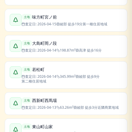
味方町宮ノ前
土地
査定日:
2026-04-15
綾部
徒歩19分
第一種住居地域
大島町岡ノ段
土地
査定日:
2026-04-14
198.87
m²
高津
徒歩16分
若松町
土地
査定日:
2026-04-14
345.99
m²
綾部
徒歩9分
第二種住居地域
西新町西馬場
土地
査定日:
2026-04-13
63.26
m²
綾部
徒歩3分
近隣商業地域
東山町山家
土地