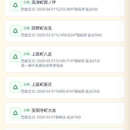
高津町西ノ坪
土地
査定日:
2026-04-01
233.38
m²
高津
徒歩4分
田野町吉見
土地
査定日:
2026-03-31
1456.82
m²
綾部
徒歩34分
上延町八反
土地
査定日:
2026-03-31
149.71
m²
綾部
徒歩21分
第一種中高層住居専用地域
上延町新庄
土地
査定日:
2026-03-31
600.47
m²
綾部
徒歩25分
安国寺町大迫
土地
査定日:
2026-03-31
梅迫
徒歩16分