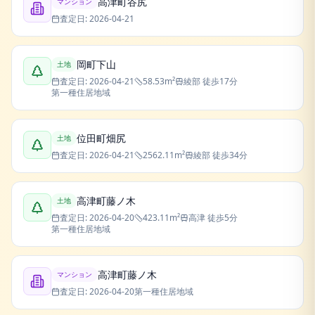
高津町谷尻
マンション
査定日:
2026-04-21
岡町下山
土地
査定日:
2026-04-21
58.53
m²
綾部
徒歩17分
第一種住居地域
位田町畑尻
土地
査定日:
2026-04-21
2562.11
m²
綾部
徒歩34分
高津町藤ノ木
土地
査定日:
2026-04-20
423.11
m²
高津
徒歩5分
第一種住居地域
高津町藤ノ木
マンション
査定日:
2026-04-20
第一種住居地域