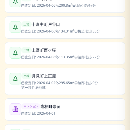
査定日:
2026-04-06
200.8
m²
山家
徒歩7分
十倉中町戸谷口
土地
査定日:
2026-04-06
134.31
m²
梅迫
徒歩33分
上野町西ケ窪
土地
査定日:
2026-04-06
113.35
m²
綾部
徒歩22分
月見町上正屋
土地
査定日:
2026-04-02
295.65
m²
綾部
徒歩9分
第一種住居地域
鷹栖町奈留
マンション
査定日:
2026-04-01