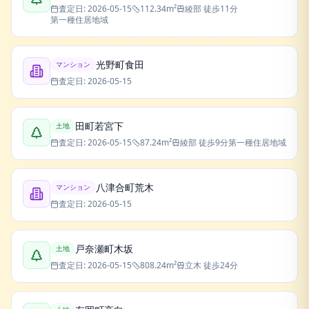
査定日:
2026-05-15
112.34
m²
綾部
徒歩11分
第一種住居地域
光野町食田
マンション
査定日:
2026-05-15
田町若宮下
土地
査定日:
2026-05-15
87.24
m²
綾部
徒歩9分
第一種住居地域
八津合町荒木
マンション
査定日:
2026-05-15
戸奈瀬町木坂
土地
査定日:
2026-05-15
808.24
m²
立木
徒歩24分