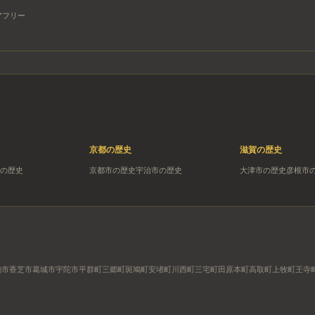
アフリー
京都
の歴史
滋賀
の歴史
の歴史
京都市
の歴史
宇治市
の歴史
大津市
の歴史
彦根市
駒市
香芝市
葛城市
宇陀市
平群町
三郷町
斑鳩町
安堵町
川西町
三宅町
田原本町
高取町
上牧町
王寺