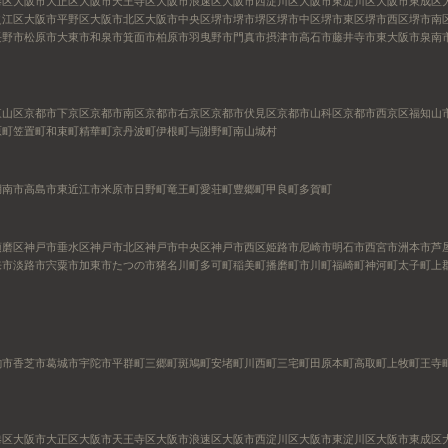
港区
大阪市大正区
大阪市天王寺区
大阪市浪速区
大阪市西淀川区
大阪市東淀川区
大阪市東成区
之江区
大阪市平野区
大阪市北区
大阪市中央区
堺市
堺市堺区
堺市中区
堺市東区
堺市西区
堺市南
長野市
松原市
大東市
和泉市
箕面市
柏原市
羽曳野市
門真市
摂津市
高石市
藤井寺市
東大阪市
泉南
東山区
京都市下京区
京都市南区
京都市右京区
京都市伏見区
京都市山科区
京都市西京区
福知山
原町
笠置町
和束町
精華町
京丹波町
伊根町
与謝野町
南山城村
湖南市
高島市
東近江市
米原市
日野町
竜王町
愛荘町
豊郷町
甲良町
多賀町
須磨区
神戸市垂水区
神戸市北区
神戸市中央区
神戸市西区
姫路市
尼崎市
明石市
西宮市
洲本市
芦
来市
淡路市
宍粟市
加東市
たつの市
猪名川町
多可町
稲美町
播磨町
市川町
福崎町
神河町
太子町
上
駒市
香芝市
葛城市
宇陀市
平群町
三郷町
斑鳩町
安堵町
川西町
三宅町
田原本町
高取町
上牧町
王寺
港区
大阪市大正区
大阪市天王寺区
大阪市浪速区
大阪市西淀川区
大阪市東淀川区
大阪市東成区