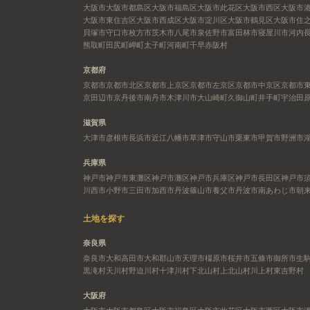
大阪市
大阪市都島区
大阪市福島区
大阪市此花区
大阪市西区
大阪市
大阪市東住吉区
大阪市西成区
大阪市淀川区
大阪市鶴見区
大阪市住
貝塚市
守口市
枚方市
茨木市
八尾市
泉佐野市
富田林市
寝屋川市
河内
熊取町
田尻町
岬町
太子町
河南町
千早赤阪村
京都府
京都市
京都市北区
京都市上京区
京都市左京区
京都市中京区
京都市
京田辺市
京丹後市
南丹市
木津川市
大山崎町
久御山町
井手町
宇治田
滋賀県
大津市
彦根市
長浜市
近江八幡市
草津市
守山市
栗東市
甲賀市
野洲市
兵庫県
神戸市
神戸市東灘区
神戸市灘区
神戸市兵庫区
神戸市長田区
神戸市
川西市
小野市
三田市
加西市
丹波篠山市
養父市
丹波市
南あわじ市
朝
土地を探す
奈良県
奈良市
大和高田市
大和郡山市
天理市
橿原市
桜井市
五條市
御所市
生
黒滝村
天川村
野迫川村
十津川村
下北山村
上北山村
川上村
東吉野村
大阪府