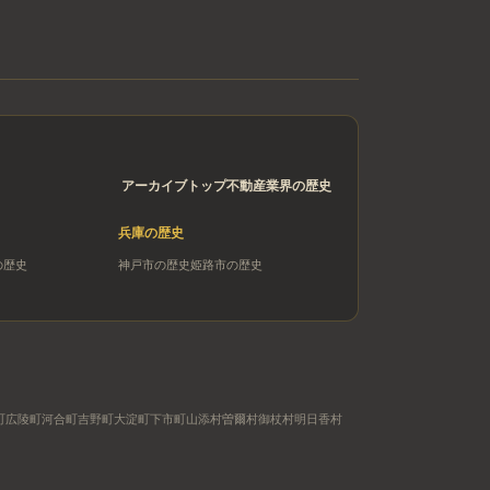
アーカイブトップ
不動産業界の歴史
兵庫
の歴史
の歴史
神戸市
の歴史
姫路市
の歴史
町
広陵町
河合町
吉野町
大淀町
下市町
山添村
曽爾村
御杖村
明日香村