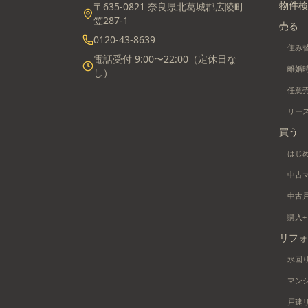
物件検
〒635-0821 奈良県北葛城郡広陵町
笠287-1
売る
0120-43-8639
住み
電話受付 9:00〜22:00（定休日な
離婚
し）
任意
リー
買う
はじ
中古
中古
購入
リフォ
水回
マン
戸建