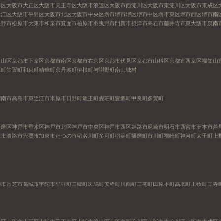
港区
大阪市大正区
大阪市天王寺区
大阪市浪速区
大阪市西淀川区
大阪市東淀川区
大阪市東成区
之江区
大阪市平野区
大阪市北区
大阪市中央区
堺市
堺市堺区
堺市中区
堺市東区
堺市西区
堺市南
長野市
松原市
大東市
和泉市
箕面市
柏原市
羽曳野市
門真市
摂津市
高石市
藤井寺市
東大阪市
泉南
東山区
京都市下京区
京都市南区
京都市右京区
京都市伏見区
京都市山科区
京都市西京区
福知山
原町
笠置町
和束町
精華町
京丹波町
伊根町
与謝野町
南山城村
湖南市
高島市
東近江市
米原市
日野町
竜王町
愛荘町
豊郷町
甲良町
多賀町
須磨区
神戸市垂水区
神戸市北区
神戸市中央区
神戸市西区
姫路市
尼崎市
明石市
西宮市
洲本市
芦
来市
淡路市
宍粟市
加東市
たつの市
猪名川町
多可町
稲美町
播磨町
市川町
福崎町
神河町
太子町
上
駒市
香芝市
葛城市
宇陀市
平群町
三郷町
斑鳩町
安堵町
川西町
三宅町
田原本町
高取町
上牧町
王寺