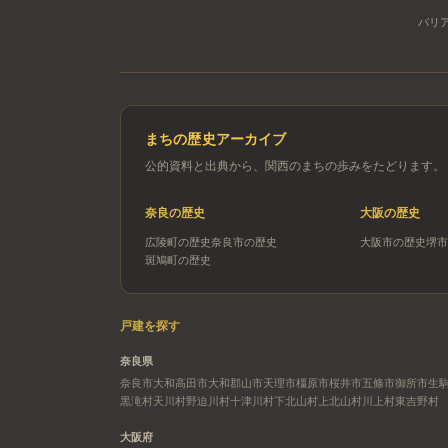
バリ
まちの歴史アーカイブ
公的資料と出典から、関西のまちの歩みをたどります。
奈良
の歴史
大阪
の歴史
広陵町
の歴史
奈良市
の歴史
大阪市
の歴史
堺市
斑鳩町
の歴史
戸建を探す
奈良県
奈良市
大和高田市
大和郡山市
天理市
橿原市
桜井市
五條市
御所市
生
黒滝村
天川村
野迫川村
十津川村
下北山村
上北山村
川上村
東吉野村
大阪府