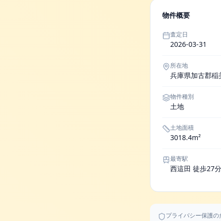
物件概要
査定日
2026-03-31
所在地
兵庫県加古郡稲
物件種別
土地
土地面積
3018.4m²
最寄駅
西這田 徒歩27
プライバシー保護の