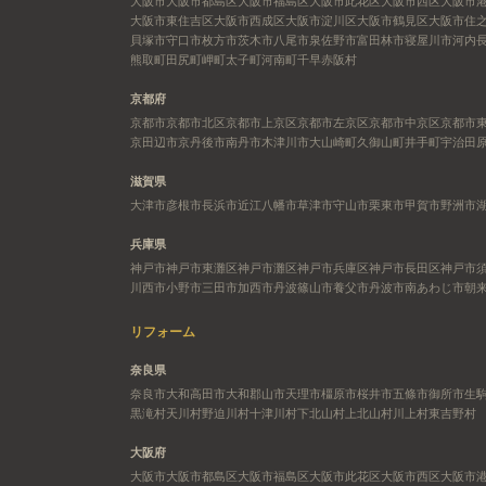
大阪市
大阪市都島区
大阪市福島区
大阪市此花区
大阪市西区
大阪市
大阪市東住吉区
大阪市西成区
大阪市淀川区
大阪市鶴見区
大阪市住
貝塚市
守口市
枚方市
茨木市
八尾市
泉佐野市
富田林市
寝屋川市
河内
熊取町
田尻町
岬町
太子町
河南町
千早赤阪村
京都府
京都市
京都市北区
京都市上京区
京都市左京区
京都市中京区
京都市
京田辺市
京丹後市
南丹市
木津川市
大山崎町
久御山町
井手町
宇治田
滋賀県
大津市
彦根市
長浜市
近江八幡市
草津市
守山市
栗東市
甲賀市
野洲市
兵庫県
神戸市
神戸市東灘区
神戸市灘区
神戸市兵庫区
神戸市長田区
神戸市
川西市
小野市
三田市
加西市
丹波篠山市
養父市
丹波市
南あわじ市
朝
リフォーム
奈良県
奈良市
大和高田市
大和郡山市
天理市
橿原市
桜井市
五條市
御所市
生
黒滝村
天川村
野迫川村
十津川村
下北山村
上北山村
川上村
東吉野村
大阪府
大阪市
大阪市都島区
大阪市福島区
大阪市此花区
大阪市西区
大阪市