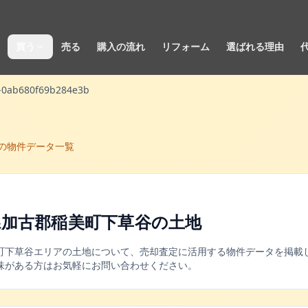
買う
売る
購入の流れ
リフォーム
選ばれる理由
-0ab680f69b284e3b
の物件データ一覧
県加古郡稲美町下草谷
の
土地
町
下草谷
エリアの
土地
について、売却査定に活用する物件データを掲載し
味がある方はお気軽にお問い合わせください。