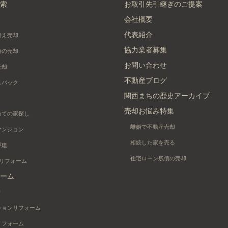
索
お取引先引継ぎのご提案
会社概要
代表紹介
替え売却
協力業者募集
時の売却
お問い合わせ
売却
不動産ブログ
スバック
関西まちの歴史アーカイブ
売却お悩み特集
めての家探し
離婚で不動産売却
マンション
相続した家を売る
戸建
住宅ローン残債の売却
+リフォーム
ーム
り
ションリフォーム
リフォーム