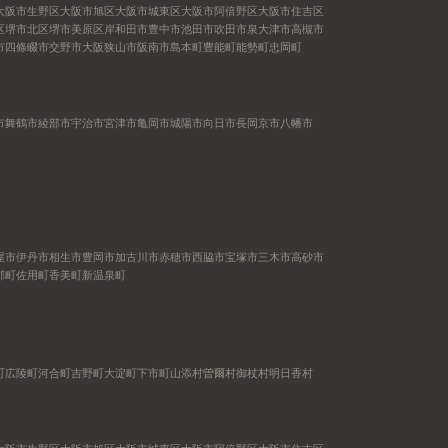
大阪市生野区
大阪市旭区
大阪市城東区
大阪市阿倍野区
大阪市住吉区
区
堺市北区
堺市美原区
岸和田市
豊中市
池田市
吹田市
泉大津市
高槻市
市
四條畷市
交野市
大阪狭山市
阪南市
島本町
豊能町
能勢町
忠岡町
市
舞鶴市
綾部市
宇治市
宮津市
亀岡市
城陽市
向日市
長岡京市
八幡市
屋市
伊丹市
相生市
豊岡市
加古川市
赤穂市
西脇市
宝塚市
三木市
高砂市
郡町
佐用町
香美町
新温泉町
町
広陵町
河合町
吉野町
大淀町
下市町
山添村
曽爾村
御杖村
明日香村