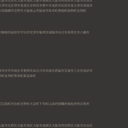
大阪市生野区
大阪市旭区
大阪市城東区
大阪市阿倍野区
大阪市住吉区
区
堺市北区
堺市美原区
岸和田市
豊中市
池田市
吹田市
泉大津市
高槻市
市
四條畷市
交野市
大阪狭山市
阪南市
島本町
豊能町
能勢町
忠岡町
市
舞鶴市
綾部市
宇治市
宮津市
亀岡市
城陽市
向日市
長岡京市
八幡市
屋市
伊丹市
相生市
豊岡市
加古川市
赤穂市
西脇市
宝塚市
三木市
高砂市
郡町
佐用町
香美町
新温泉町
町
広陵町
河合町
吉野町
大淀町
下市町
山添村
曽爾村
御杖村
明日香村
大阪市生野区
大阪市旭区
大阪市城東区
大阪市阿倍野区
大阪市住吉区